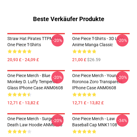
Beste Verkäufer Produkte
Straw Hat Pirates TTPM0104
One Piece T-Shirts - 3D Luffy
-20%
-20%
One Piece T-Shirts
Anime Manga Classic
20,93 £ - 24,09 £
21,00 £
$26.59
One Piece Merch - Blue
One Piece Merch - Young
-20%
-20%
Monkey D. Luffy Tempered
Roronoa Zoro Transparent
Glass IPhone Case ANM0608
IPhone Case ANM0608
12,71 £ - 13,82 £
12,71 £ - 13,82 £
One Piece Merch - Surgeon Of
One Piece Merch - Law
-20%
-34%
Death Law Hoodie ANM0608
Baseball Cap MNK1108