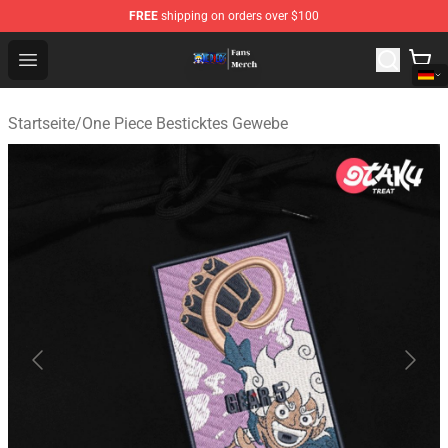
FREE
shipping on orders over $100
One Piece Store - Official One Piece Merchandise Shop
Open menu
Startseite
/
One Piece Besticktes Gewebe