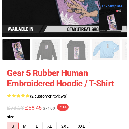
blank template
Gear 5 Rubber Human
Embroidered Hoodie / T-Shirt
(2 customer reviews)
£73.08
£58.46
-20%
$74.00
size
S
M
L
XL
2XL
3XL