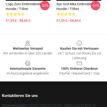
Logo Zoro Embroidered
Sun God Nika Embroidered
-20%
-20%
Hoodie / T-Shirt
Hoodie / T-Shirt
31,59 £ - 58,46 £
31,59 £ - 58,46 £
Footer
Weltweiter Versand
Kaufen Sie mit Vertrauen
Wir versenden in über 200 Länder
24/7 Schutz von Klicks bis zur
Lieferung
Internationale Garantie
100% Sicherer Checkout
Im Nutzungsland angeboten
PayPal / MasterCard / Visa
Kontaktieren Sie uns
Unser Hauptbüro
: 53365 Piemont Rd NE, Atlanta, GA 30305, US