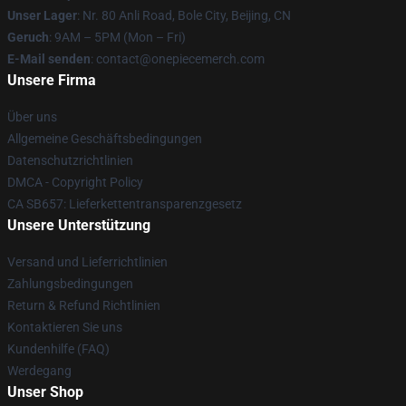
Unser Lager
: Nr. 80 Anli Road, Bole City, Beijing, CN
Geruch
: 9AM – 5PM (Mon – Fri)
E-Mail senden
: contact@onepiecemerch.com
Unsere Firma
Über uns
Allgemeine Geschäftsbedingungen
Datenschutzrichtlinien
DMCA - Copyright Policy
CA SB657: Lieferkettentransparenzgesetz
Unsere Unterstützung
Versand und Lieferrichtlinien
Zahlungsbedingungen
Return & Refund Richtlinien
Kontaktieren Sie uns
Kundenhilfe (FAQ)
Werdegang
Unser Shop