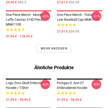
34,36 £
$43.5
27,61 £
$34.95
One Piece Merch - Monkey D.
One Piece Merch - Trafalgar
-40%
-31%
Luffy Canvas 5 HD Pieces
Law Baseball Cap MNK1108
MNK1108
27,61 £
$34.95
47,36 £ - 126,35 £
MEHR ANZEIGEN
Ähnliche Produkte
Logo Zoro Skull Embroidered
Portgas D. Ace OT
-20%
-20%
Hoodie / T-Shirt
Embroidered Hoodie
31,59 £ - 58,46 £
31,59 £ - 58,46 £