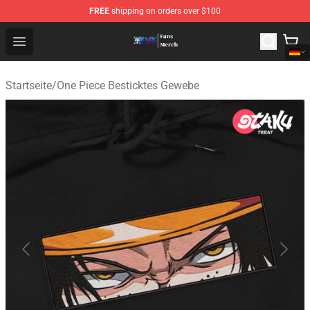
FREE
shipping on orders over $100
One Piece Store - Official One Piece Merchandise Shop
Open menu
Startseite
/
One Piece Besticktes Gewebe