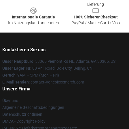
Lieferung
Internationale Garantie
100% Sicherer Checkout
Im Nutzungsland angeboten
PayPal / MasterCard / Visa
Kontaktieren Sie uns
Unser Hauptbüro
: 53365 Piemont Rd NE, Atlanta, GA 30305, US
Unser Lager
: Nr. 80 Anli Road, Bole City, Beijing, CN
Geruch
: 9AM – 5PM (Mon – Fri)
E-Mail senden
: contact@onepiecemerch.com
Unsere Firma
Über uns
Allgemeine Geschäftsbedingungen
Datenschutzrichtlinien
DMCA - Copyright Policy
CA SB657: Lieferkettentransparenzgesetz