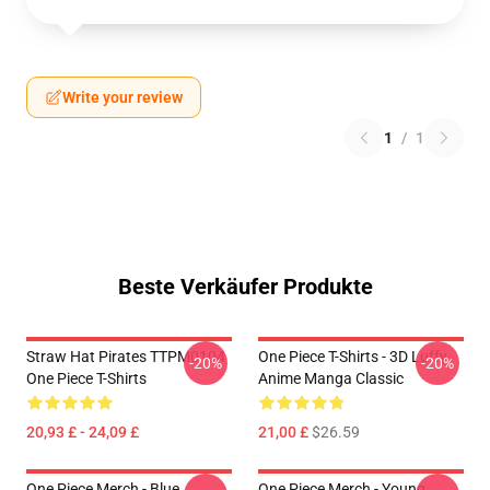
Write your review
1
/
1
Beste Verkäufer Produkte
Straw Hat Pirates TTPM0104
One Piece T-Shirts - 3D Luffy
-20%
-20%
One Piece T-Shirts
Anime Manga Classic
20,93 £ - 24,09 £
21,00 £
$26.59
One Piece Merch - Blue
One Piece Merch - Young