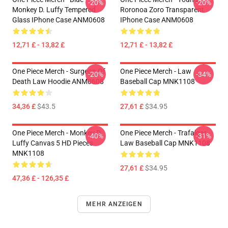
-20%
-20%
Monkey D. Luffy Tempered
Roronoa Zoro Transparent
Glass IPhone Case ANM0608
IPhone Case ANM0608
12,71 £ - 13,82 £
12,71 £ - 13,82 £
One Piece Merch - Surgeon Of
One Piece Merch - Law
-20%
-34%
Death Law Hoodie ANM0608
Baseball Cap MNK1108
34,36 £
$43.5
27,61 £
$34.95
One Piece Merch - Monkey D.
One Piece Merch - Trafalgar
-40%
-31%
Luffy Canvas 5 HD Pieces
Law Baseball Cap MNK1108
MNK1108
27,61 £
$34.95
47,36 £ - 126,35 £
MEHR ANZEIGEN