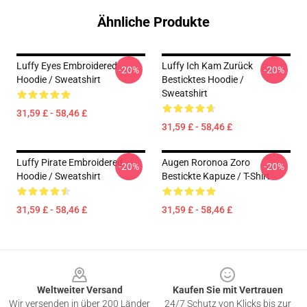
Ähnliche Produkte
Luffy Eyes Embroidered
Luffy Ich Kam Zurück
-20%
-20%
Hoodie / Sweatshirt
Besticktes Hoodie /
Sweatshirt
31,59 £ - 58,46 £
31,59 £ - 58,46 £
Luffy Pirate Embroidered
Augen Roronoa Zoro
-20%
-20%
Hoodie / Sweatshirt
Bestickte Kapuze / T-Shirt
31,59 £ - 58,46 £
31,59 £ - 58,46 £
Footer
Weltweiter Versand
Kaufen Sie mit Vertrauen
Wir versenden in über 200 Länder
24/7 Schutz von Klicks bis zur