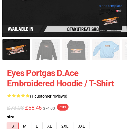
blank template
Eyes Portgas D.Ace
Embroidered Hoodie / T-Shirt
(1 customer reviews)
£73.08
£58.46
-20%
$74.00
size
S
M
L
XL
2XL
3XL