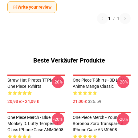
Write your review
1
/
1
Beste Verkäufer Produkte
Straw Hat Pirates TTPM0104
One Piece T-Shirts - 3D Luffy
-20%
-20%
One Piece T-Shirts
Anime Manga Classic
20,93 £ - 24,09 £
21,00 £
$26.59
One Piece Merch - Blue
One Piece Merch - Young
-20%
-20%
Monkey D. Luffy Tempered
Roronoa Zoro Transparent
Glass IPhone Case ANM0608
IPhone Case ANM0608