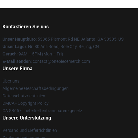
Kontaktieren Sie uns
Unser Hauptbüro
: 53365 Piemont Rd NE, Atlanta, GA 30305, US
Unser Lager
: Nr. 80 Anli Road, Bole City, Beijing, CN
Geruch
: 9AM – 5PM (Mon – Fri)
E-Mail senden
: contact@onepiecemerch.com
Unsere Firma
Über uns
Allgemeine Geschäftsbedingungen
Datenschutzrichtlinien
DMCA - Copyright Policy
CA SB657: Lieferkettentransparenzgesetz
Unsere Unterstützung
Versand und Lieferrichtlinien
Zahlungsbedingungen