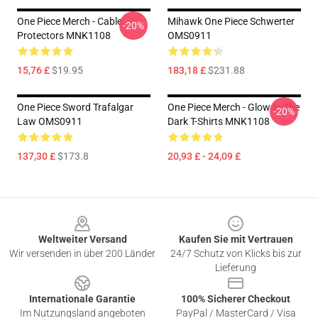
One Piece Merch - Cable
Mihawk One Piece Schwerter
-20%
Protectors MNK1108
OMS0911
15,76 £
$19.95
183,18 £
$231.88
One Piece Sword Trafalgar
One Piece Merch - Glow In The
-20%
Law OMS0911
Dark T-Shirts MNK1108
137,30 £
$173.8
20,93 £ - 24,09 £
Footer
Weltweiter Versand
Kaufen Sie mit Vertrauen
Wir versenden in über 200 Länder
24/7 Schutz von Klicks bis zur
Lieferung
Internationale Garantie
100% Sicherer Checkout
Im Nutzungsland angeboten
PayPal / MasterCard / Visa