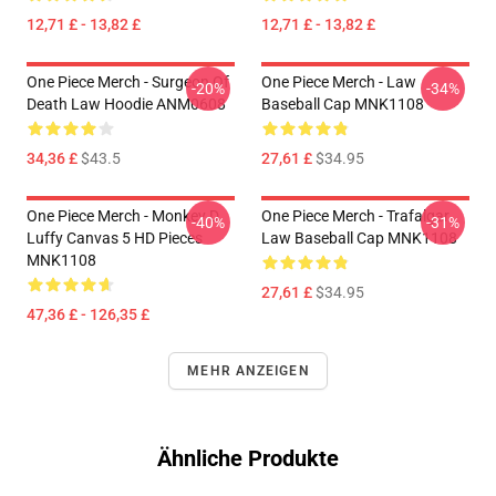
12,71 £ - 13,82 £
12,71 £ - 13,82 £
One Piece Merch - Surgeon Of
One Piece Merch - Law
-20%
-34%
Death Law Hoodie ANM0608
Baseball Cap MNK1108
34,36 £
$43.5
27,61 £
$34.95
One Piece Merch - Monkey D.
One Piece Merch - Trafalgar
-40%
-31%
Luffy Canvas 5 HD Pieces
Law Baseball Cap MNK1108
MNK1108
27,61 £
$34.95
47,36 £ - 126,35 £
MEHR ANZEIGEN
Ähnliche Produkte