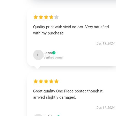
Quality print with vivid colors. Very satisfied
with my purchase.
Dec 13, 2024
Lana
L
Verified owner
Great quality One Piece poster, though it
arrived slightly damaged.
Dec 11, 2024