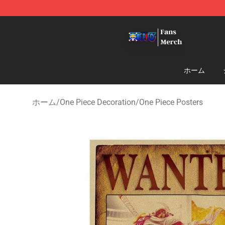
One Piece Store - Official One Piece Merchandise Shop
ホーム
ホーム
/
One Piece Decoration
/
One Piece Posters