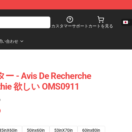
カスタマーサポート
カートを見る
問い合わせ
ー - Avis De Recherche
othie 欲しい OMS0911
)
45inX60in
50inx60in
53inX70in
60inx80in