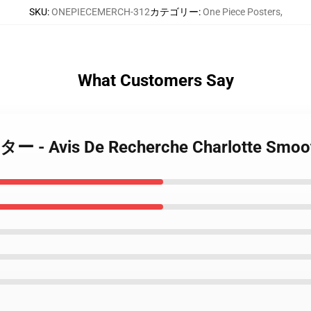
SKU
:
ONEPIECEMERCH-312
カテゴリー
:
One Piece Posters
,
What Customers Say
ポスター - Avis De Recherche Charlotte S