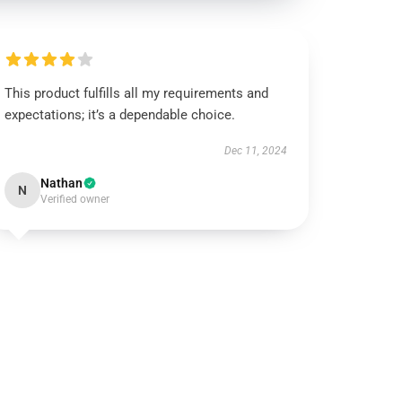
This product fulfills all my requirements and
expectations; it’s a dependable choice.
Dec 11, 2024
Nathan
N
Verified owner