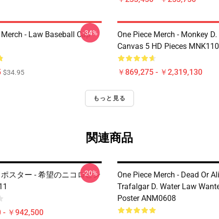
-34%
 Merch - Law Baseball Cap
One Piece Merch - Monkey D.
Canvas 5 HD Pieces MNK11
5
￥869,275 - ￥2,319,130
$34.95
もっと見る
関連商品
-20%
ece ポスター - 希望のニコロビン
One Piece Merch - Dead Or Al
11
Trafalgar D. Water Law Want
Poster ANM0608
 - ￥942,500