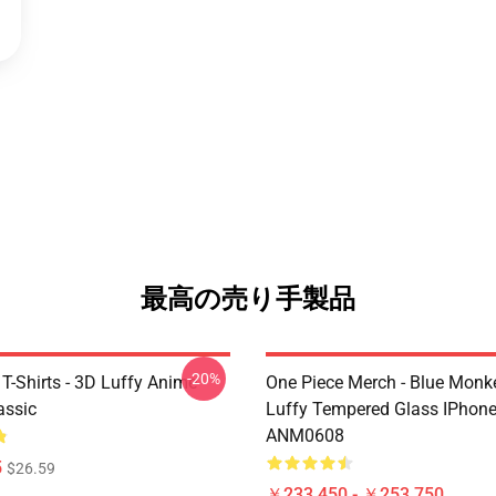
最高の売り手製品
-20%
T-Shirts - 3D Luffy Anime
One Piece Merch - Blue Monk
assic
Luffy Tempered Glass IPhon
ANM0608
5
$26.59
￥233,450 - ￥253,750