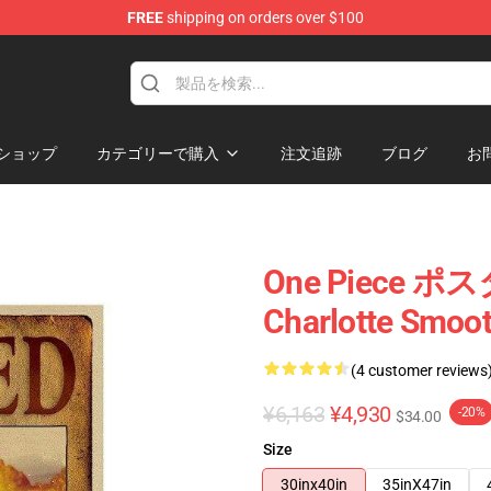
FREE
shipping on orders over $100
ショップ
カテゴリーで購入
注文追跡
ブログ
お
One Piece ポスタ
Charlotte Smo
(4 customer reviews
¥6,163
¥4,930
-20%
$34.00
Size
30inx40in
35inX47in