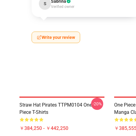
Sabrina
S
Verified owner
Write your review
-20%
Straw Hat Pirates TTPM0104 One
One Piece 
Piece T-Shirts
Manga Cl
￥384,250 - ￥442,250
￥385,55