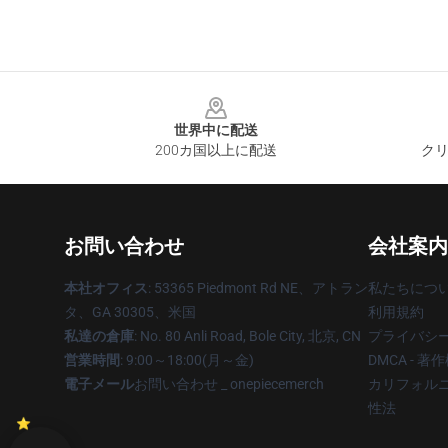
Footer
世界中に配送
200カ国以上に配送
クリ
お問い合わせ
会社案内
本社オフィス
: 53365 Piedmont Rd NE、アトラン
私たちにつ
タ、GA 30305、米国
利用規約
私達の倉庫
: No. 80 Anli Road, Bole City, 北京, CN
プライバシ
営業時間
: 9:00～18:00(月～金)
DMCA - 
電子メール
お問い合わせ _ onepiecemerch
カリフォルニ
性法