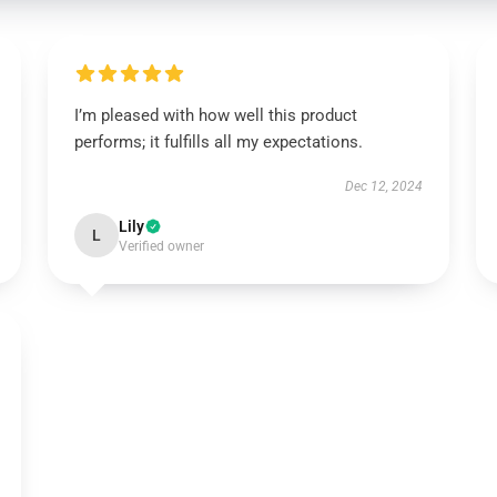
I’m pleased with how well this product
performs; it fulfills all my expectations.
Dec 12, 2024
Lily
L
Verified owner