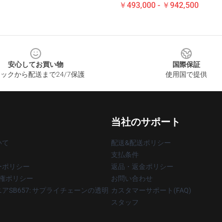
￥493,000 - ￥942,500
安心してお買い物
国際保証
ックから配送まで24/7保護
使用国で提供
当社のサポート
いて
配送&配送ポリシー
支払条件
ーポリシー
返品・返金ポリシー
著作権ポリシー
お問い合わせ
アSB657: サプライチェーンの透明
カスタマーサポート(FAQ)
スタッフ