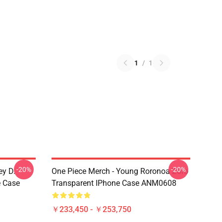
1
/
1
-20%
-20%
ey D.
One Piece Merch - Young Roronoa Zoro
e Case
Transparent IPhone Case ANM0608
￥233,450 - ￥253,750