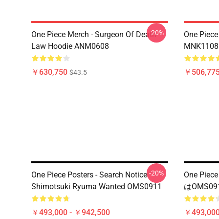
-20%
One Piece Merch - Surgeon Of Death
One Piece
Law Hoodie ANM0608
MNK1108
￥630,750
￥506,77
$43.5
-20%
One Piece Posters - Search Notice
One Pi
Shimotsuki Ryuma Wanted OMS0911
はOMS09
￥493,000 - ￥942,500
￥493,000