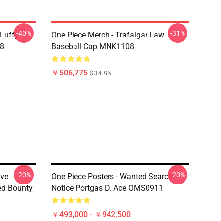
-40%
-31%
 Luffy
One Piece Merch - Trafalgar Law
08
Baseball Cap MNK1108
￥506,775
$34.95
-20%
-20%
ive
One Piece Posters - Wanted Search
ed Bounty
Notice Portgas D. Ace OMS0911
￥493,000 - ￥942,500