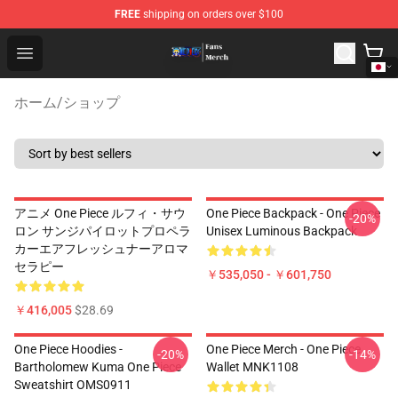
FREE
shipping on orders over $100
One Piece Store - Official One Piece Merchandise Shop
Open menu
ホーム
/
ショップ
アニメ One Piece ルフィ・サウ
One Piece Backpack - One Piece
-20%
ロン サンジパイロットプロペラ
Unisex Luminous Backpack
カーエアフレッシュナーアロマ
セラピー
￥535,050 - ￥601,750
￥416,005
$28.69
One Piece Hoodies -
One Piece Merch - One Piece
-20%
-14%
Bartholomew Kuma One Piece
Wallet MNK1108
Sweatshirt OMS0911