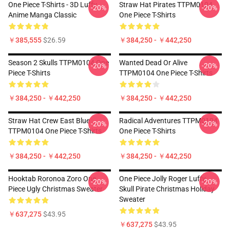
One Piece T-Shirts - 3D Luffy
Straw Hat Pirates TTPM0104
-20%
-20%
Anime Manga Classic
One Piece T-Shirts
￥385,555
$26.59
￥384,250 - ￥442,250
Season 2 Skulls TTPM0104 One
Wanted Dead Or Alive
-20%
-20%
Piece T-Shirts
TTPM0104 One Piece T-Shirts
￥384,250 - ￥442,250
￥384,250 - ￥442,250
Straw Hat Crew East Blue
Radical Adventures TTPM0104
-20%
-20%
TTPM0104 One Piece T-Shirts
One Piece T-Shirts
￥384,250 - ￥442,250
￥384,250 - ￥442,250
Hooktab Roronoa Zoro One
One Piece Jolly Roger Luffy
-20%
-20%
Piece Ugly Christmas Sweater
Skull Pirate Christmas Holiday
Sweater
￥637,275
$43.95
￥637,275
$43.95