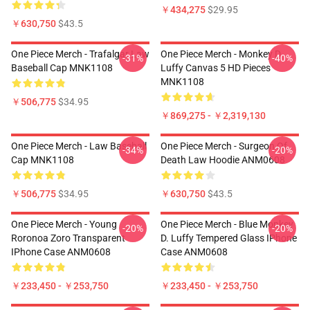
￥434,275
$29.95
￥630,750
$43.5
One Piece Merch - Trafalgar Law
One Piece Merch - Monkey D.
-31%
-40%
Baseball Cap MNK1108
Luffy Canvas 5 HD Pieces
MNK1108
￥506,775
$34.95
￥869,275 - ￥2,319,130
One Piece Merch - Law Baseball
One Piece Merch - Surgeon Of
-34%
-20%
Cap MNK1108
Death Law Hoodie ANM0608
￥506,775
$34.95
￥630,750
$43.5
One Piece Merch - Young
One Piece Merch - Blue Monkey
-20%
-20%
Roronoa Zoro Transparent
D. Luffy Tempered Glass IPhone
IPhone Case ANM0608
Case ANM0608
￥233,450 - ￥253,750
￥233,450 - ￥253,750