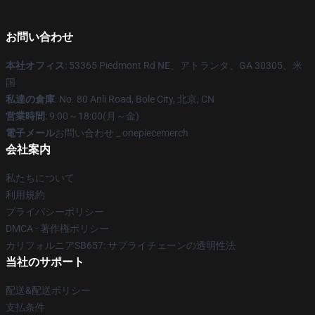
お問い合わせ
本社オフィス
: 53365 Piedmont Rd NE、アトランタ、GA 30305、米
国
私達の倉庫
: No. 80 Anli Road, Bole City, 北京, CN
営業時間
: 9:00～18:00(月～金)
電子メール
お問い合わせ _ onepiecemerch
会社案内
私たちについて
利用規約
プライバシーポリシー
DMCA - 著作権ポリシー
カリフォルニアSB657: サプライチェーンの透明性法
当社のサポート
配送&配送ポリシー
支払条件