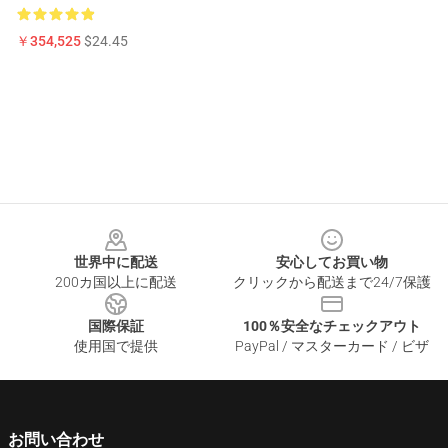
￥354,525
$24.45
Footer
世界中に配送
安心してお買い物
200カ国以上に配送
クリックから配送まで24/7保護
国際保証
100％安全なチェックアウト
使用国で提供
PayPal / マスターカード / ビザ
お問い合わせ