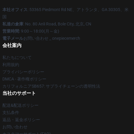
本社オフィス
: 53365 Piedmont Rd NE、アトランタ、GA 30305、米
国
私達の倉庫
: No. 80 Anli Road, Bole City, 北京, CN
営業時間
: 9:00～18:00(月～金)
電子メール
お問い合わせ _ onepiecemerch
会社案内
私たちについて
利用規約
プライバシーポリシー
DMCA - 著作権ポリシー
カリフォルニアSB657: サプライチェーンの透明性法
当社のサポート
配送&配送ポリシー
支払条件
返品・返金ポリシー
お問い合わせ