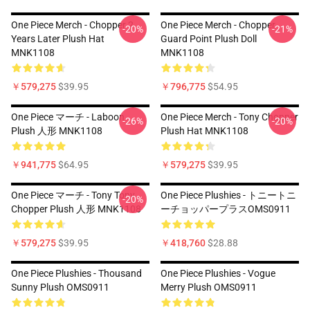
One Piece Merch - Chopper 2
One Piece Merch - Chopper
-20%
-21%
Years Later Plush Hat
Guard Point Plush Doll
MNK1108
MNK1108
￥579,275
$39.95
￥796,775
$54.95
One Piece マーチ - Laboon
One Piece Merch - Tony Chopper
-26%
-20%
Plush 人形 MNK1108
Plush Hat MNK1108
￥941,775
$64.95
￥579,275
$39.95
One Piece マーチ - Tony Tony
One Piece Plushies - トニートニ
-20%
Chopper Plush 人形 MNK1108
ーチョッパープラスOMS0911
￥579,275
$39.95
￥418,760
$28.88
One Piece Plushies - Thousand
One Piece Plushies - Vogue
Sunny Plush OMS0911
Merry Plush OMS0911