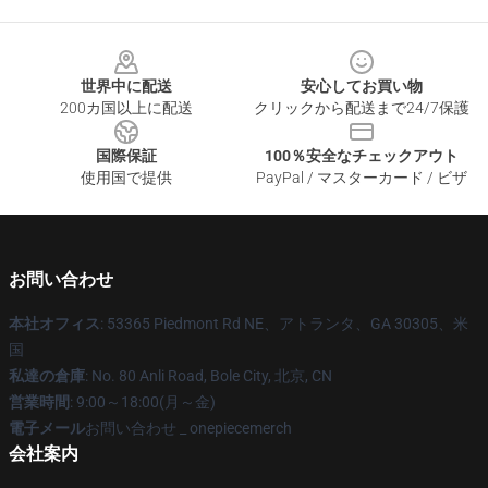
Footer
世界中に配送
安心してお買い物
200カ国以上に配送
クリックから配送まで24/7保護
国際保証
100％安全なチェックアウト
使用国で提供
PayPal / マスターカード / ビザ
お問い合わせ
本社オフィス
: 53365 Piedmont Rd NE、アトランタ、GA 30305、米
国
私達の倉庫
: No. 80 Anli Road, Bole City, 北京, CN
営業時間
: 9:00～18:00(月～金)
電子メール
お問い合わせ _ onepiecemerch
会社案内