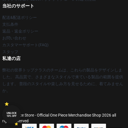
当社のサポート
配送&配送ポリシー
支払条件
返品・返金ポリシー
お問い合わせ
カスタマーサポート(FAQ)
スタッフ
私達の店
弊社の世界トップクラスのチームは、これらの製品をデザインしま
した。 高品質で、さまざまなスタイルで来ている製品の範囲を提供
します。 普段のスタイルや楽しみ方を見せるために、着てみません
か。
UNLOCK
© One Piece Store - Official One Piece Merchandise Shop 2026 all
10% OFF
rights reserved