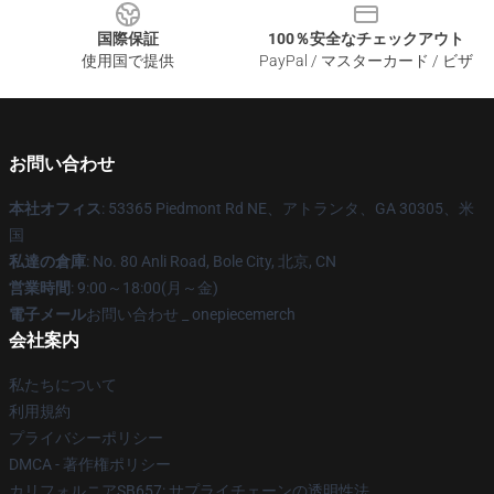
国際保証
100％安全なチェックアウト
使用国で提供
PayPal / マスターカード / ビザ
お問い合わせ
本社オフィス
: 53365 Piedmont Rd NE、アトランタ、GA 30305、米
国
私達の倉庫
: No. 80 Anli Road, Bole City, 北京, CN
営業時間
: 9:00～18:00(月～金)
電子メール
お問い合わせ _ onepiecemerch
会社案内
私たちについて
利用規約
プライバシーポリシー
DMCA - 著作権ポリシー
カリフォルニアSB657: サプライチェーンの透明性法