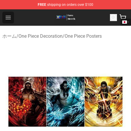
FREE
shipping on orders over $100
One Piece Store - Official One Piece Merchandise Shop
Open menu
ホーム
/
One Piece Decoration
/
One Piece Posters