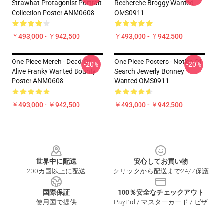
Strawhat Protagonist Portrait
Recherche Broggy Wanted
Collection Poster ANM0608
OMS0911
￥493,000 - ￥942,500
￥493,000 - ￥942,500
One Piece Merch - Dead Or
One Piece Posters - Notice Of
-20%
-20%
Alive Franky Wanted Bounty
Search Jewerly Bonney
Poster ANM0608
Wanted OMS0911
￥493,000 - ￥942,500
￥493,000 - ￥942,500
Footer
世界中に配送
安心してお買い物
200カ国以上に配送
クリックから配送まで24/7保護
国際保証
100％安全なチェックアウト
使用国で提供
PayPal / マスターカード / ビザ