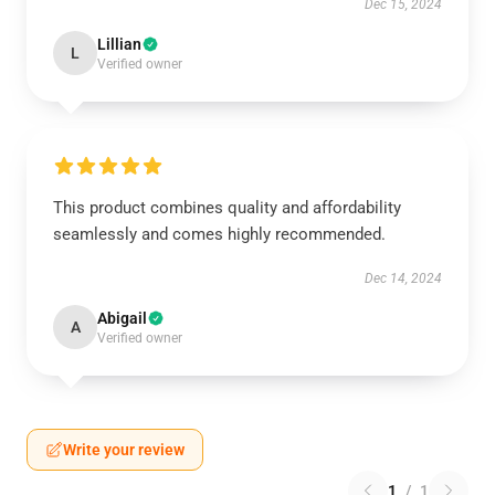
Dec 15, 2024
Lillian
L
Verified owner
This product combines quality and affordability
seamlessly and comes highly recommended.
Dec 14, 2024
Abigail
A
Verified owner
Write your review
1
/
1