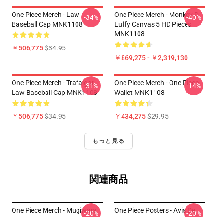
One Piece Merch - Law
One Piece Merch - Monkey D.
-34%
-40%
Baseball Cap MNK1108
Luffy Canvas 5 HD Pieces
MNK1108
￥506,775
$34.95
￥869,275 - ￥2,319,130
One Piece Merch - Trafalgar
One Piece Merch - One Piece
-31%
-14%
Law Baseball Cap MNK1108
Wallet MNK1108
￥506,775
$34.95
￥434,275
$29.95
もっと見る
関連商品
One Piece Merch - Mugiwara
One Piece Posters - Avis De
-20%
-20%