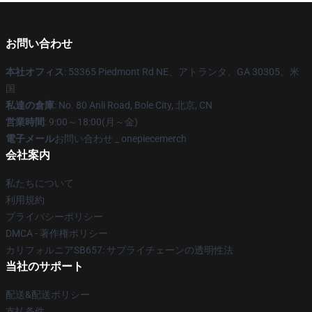
お問い合わせ
本社オフィス
: 53365 Piedmont Rd NE、アトランタ、GA 30305、米
国
私達の倉庫
: No. 80 Anli Road, Bole City, 北京, CN
営業時間
: 9:00～18:00(月～金)
電子メール
お問い合わせ _ onepiecemerch
会社案内
私たちについて
利用規約
プライバシーポリシー
DMCA - 著作権ポリシー
カリフォルニアSB657: サプライチェーンの透明性法
当社のサポート
配送&配送ポリシー
支払条件