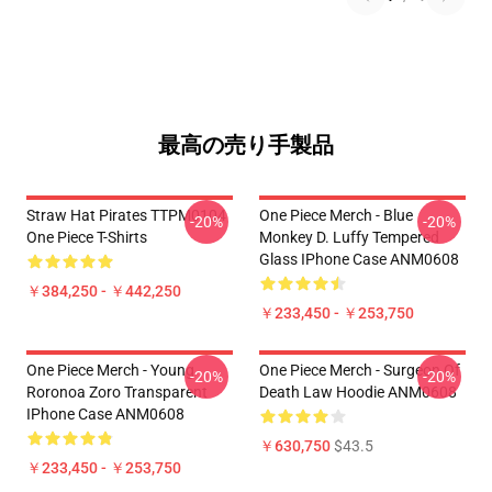
最高の売り手製品
Straw Hat Pirates TTPM0104
One Piece Merch - Blue
-20%
-20%
One Piece T-Shirts
Monkey D. Luffy Tempered
Glass IPhone Case ANM0608
￥384,250 - ￥442,250
￥233,450 - ￥253,750
One Piece Merch - Young
One Piece Merch - Surgeon Of
-20%
-20%
Roronoa Zoro Transparent
Death Law Hoodie ANM0608
IPhone Case ANM0608
￥630,750
$43.5
￥233,450 - ￥253,750