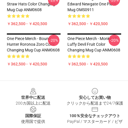
-20%
-20%
Straw Hats Color Changing
Edward Newgate One Piece
Mug Cup ANM0608
Mug OMS0911
￥362,500 - ￥420,500
￥362,500 - ￥420,500
One Piece Merch - Bounty
One Piece Merch - Monkey D.
-20%
-20%
Hunter Roronoa Zoro Color
Luffy Devil Fruit Color
Changing Mug Cup ANM0608
Changing Mug Cup ANM0608
￥362,500 - ￥420,500
￥362,500 - ￥420,500
Footer
世界中に配送
安心してお買い物
200カ国以上に配送
クリックから配送まで24/7保護
国際保証
100％安全なチェックアウト
使用国で提供
PayPal / マスターカード / ビザ