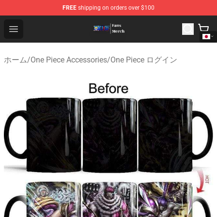
FREE
shipping on orders over $100
One Piece Store - Official One Piece Merchandise Shop
Open menu
ホーム
/
One Piece Accessories
/
One Piece ログイン