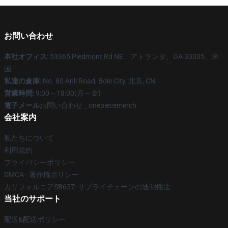
お問い合わせ
本社オフィス
: 53365 Piedmont Rd NE、アトランタ、GA 30305、米
国
私達の倉庫
: No. 80 Anli Road, Bole City, 北京, CN
営業時間
: 9:00～18:00(月～金)
電子メール
お問い合わせ _ onepiecemerch
会社案内
私たちについて
利用規約
プライバシーポリシー
DMCA - 著作権ポリシー
カリフォルニアSB657: サプライチェーンの透明性法
当社のサポート
配送&配送ポリシー