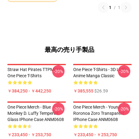
1
/
1
最高の売り手製品
Straw Hat Pirates TTPM0104
One Piece T-Shirts - 3D Luffy
-20%
-20%
One Piece T-Shirts
Anime Manga Classic
￥384,250 - ￥442,250
￥385,555
$26.59
One Piece Merch - Blue
One Piece Merch - Young
-20%
-20%
Monkey D. Luffy Tempered
Roronoa Zoro Transparent
Glass IPhone Case ANM0608
IPhone Case ANM0608
￥233,450 - ￥253,750
￥233,450 - ￥253,750