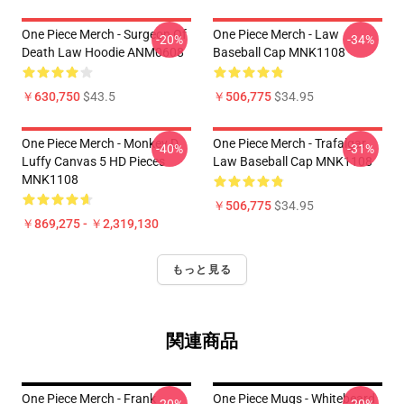
One Piece Merch - Surgeon Of
One Piece Merch - Law
-20%
-34%
Death Law Hoodie ANM0608
Baseball Cap MNK1108
￥630,750
$43.5
￥506,775
$34.95
One Piece Merch - Monkey D.
One Piece Merch - Trafalgar
-40%
-31%
Luffy Canvas 5 HD Pieces
Law Baseball Cap MNK1108
MNK1108
￥506,775
$34.95
￥869,275 - ￥2,319,130
もっと見る
関連商品
One Piece Merch - Frank
One Piece Mugs - Whitebeard