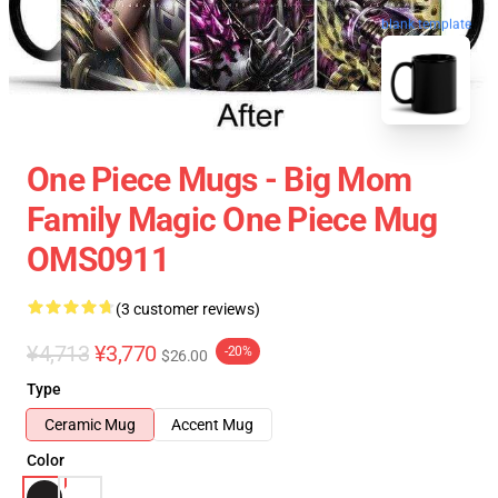
blank template
One Piece Mugs - Big Mom
Family Magic One Piece Mug
OMS0911
(3 customer reviews)
¥4,713
¥3,770
-20%
$26.00
Type
Ceramic Mug
Accent Mug
Color