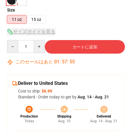
Size
11 oz
15 oz
サイズガイドを見る
Quantity
カートに追加
このセールはあと
01
:
57
:
54
Deliver to United States
Cost to ship:
$6.99
Standard - Order today to get by
Aug. 14 - Aug. 21
Production
Shipping
Delivered
Today
Aug. 10
Aug. 14 - Aug. 21