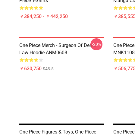
Piece T-Shirts
Manga Cl
￥384,250 - ￥442,250
￥385,55
-20%
One Piece Merch - Surgeon Of Death
One Piece
Law Hoodie ANM0608
MNK1108
￥630,750
￥506,77
$43.5
One Piece Figures & Toys, One Piece
One Piece 