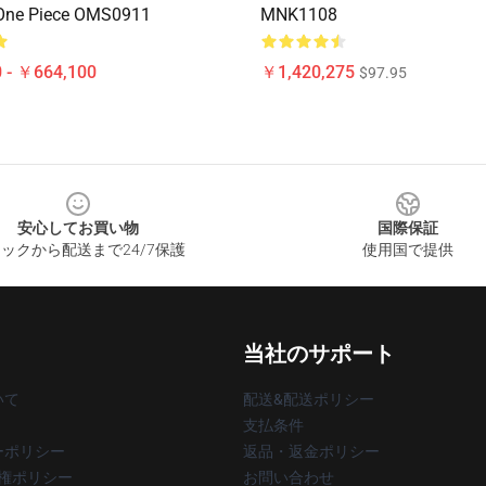
 One Piece OMS0911
MNK1108
 - ￥664,100
￥1,420,275
$97.95
安心してお買い物
国際保証
ックから配送まで24/7保護
使用国で提供
当社のサポート
いて
配送&配送ポリシー
支払条件
ーポリシー
返品・返金ポリシー
著作権ポリシー
お問い合わせ