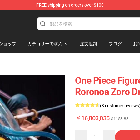
FREE
shipping on orders over $100
ショップ
カテゴリーで購入
注文追跡
ブログ
お
One Piece Figure
Roronoa Zoro D
(3 customer reviews
￥16,803,035
$1158.83
Quantity