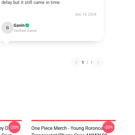
delay but it still came in time.
Dec 14, 2024
Gavin
G
Verified owner
1
/
1
-20%
-20%
ey D.
One Piece Merch - Young Roronoa Zoro