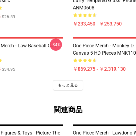
assic
Luffy Tempered Glass IPhon
ANM0608
5
$26.59
￥233,450 - ￥253,750
-34%
 Merch - Law Baseball Cap
One Piece Merch - Monkey D.
Canvas 5 HD Pieces MNK11
5
￥869,275 - ￥2,319,130
$34.95
もっと見る
関連商品
Figures & Toys - Picture The
One Piece Merch - Lawdono 