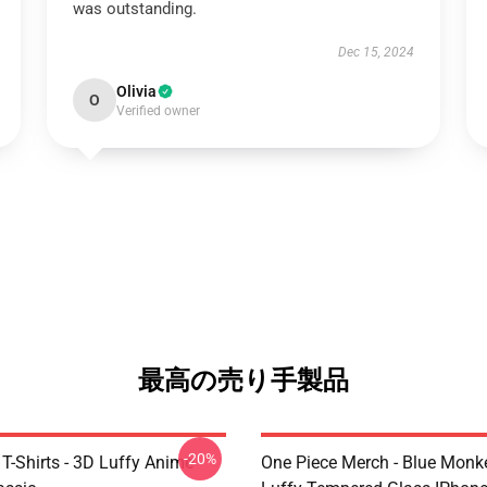
was outstanding.
Dec 15, 2024
Olivia
O
Verified owner
最高の売り手製品
-20%
T-Shirts - 3D Luffy Anime
One Piece Merch - Blue Monk