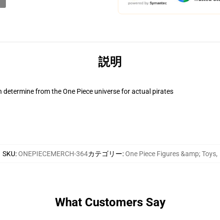
説明
 determine from the One Piece universe for actual pirates
SKU
:
ONEPIECEMERCH-364
カテゴリー
:
One Piece Figures &amp; Toys
,
What Customers Say