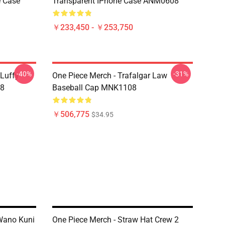
e Case
Transparent IPhone Case ANM0608
￥233,450 - ￥253,750
-40%
-31%
 Luffy
One Piece Merch - Trafalgar Law
08
Baseball Cap MNK1108
￥506,775
$34.95
Wano Kuni
One Piece Merch - Straw Hat Crew 2