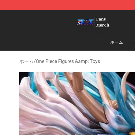
One Piece Store - Official One Piece Merchandise Shop
ホーム
ホーム
/
One Piece Figures &amp; Toys