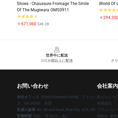
Shoes - Chaussure Fromage The Smile
World Of
Of The Mugiwara OMS0911
￥294,350
￥671,060
$46.28
Footer
世界中に配送
200カ国以上に配送
クリ
お問い合わせ
会社案内
本社オフィス
: 53365 Piedmont Rd NE、アトラン
私たちにつ
タ、GA 30305、米国
利用規約
私達の倉庫
: No. 80 Anli Road, Bole City, 北京, CN
プライバシ
営業時間
: 9:00～18:00(月～金)
DMCA - 