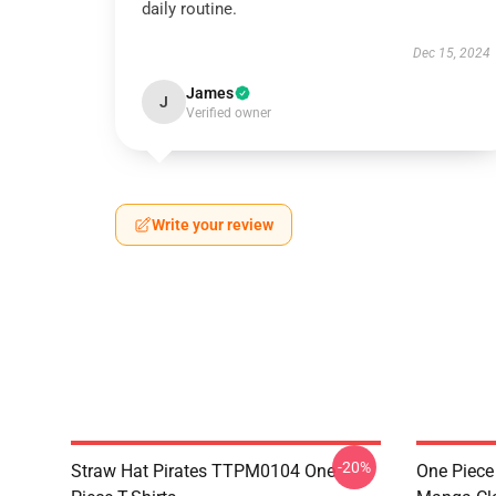
daily routine.
Dec 15, 2024
James
J
Verified owner
Write your review
-20%
Straw Hat Pirates TTPM0104 One
One Piece 