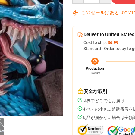
このセールはあと
02
:
21
Deliver to United States
Cost to ship:
$6.99
Standard - Order today to g
Production
Today
安全な取引
世界中どこでもお届け
すべての小包に追跡番号を
商品が届かない場合は全額