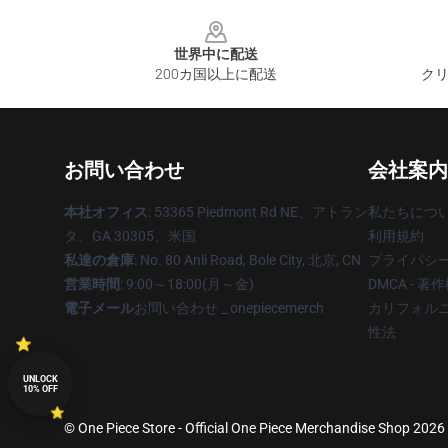
Footer
世界中に配送
200カ国以上に配送
クリ
お問い合わせ
会社案内
本社オフィス
: 53365 Piedmont Rd NE、アトラン
私たちにつ
タ、GA 30305、米国
利用規約
私達の倉庫
: No. 80 Anli Road, Bole City, 北京, CN
プライバシ
営業時間
: 9:00～18:00(月～金)
DMCA - 
電子メール
お問い合わせ _ onepiecemerch
カリフォルニ
性法
UNLOCK
10% OFF
© One Piece Store - Official One Piece Merchandise Shop 2026 a