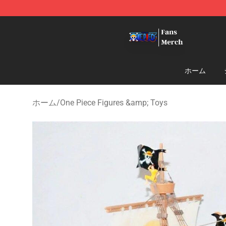
One Piece Store - Official One Piece Merchandise Shop
ホーム
ホーム
/
One Piece Figures &amp; Toys