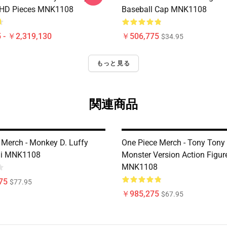
 HD Pieces MNK1108
Baseball Cap MNK1108
 - ￥2,319,130
￥506,775
$34.95
もっと見る
関連商品
 Merch - Monkey D. Luffy
One Piece Merch - Tony Tony
i MNK1108
Monster Version Action Figur
MNK1108
75
$77.95
￥985,275
$67.95