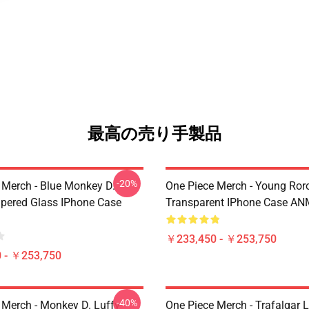
最高の売り手製品
-20%
 Merch - Blue Monkey D.
One Piece Merch - Young Ror
pered Glass IPhone Case
Transparent IPhone Case A
￥233,450 - ￥253,750
 - ￥253,750
-40%
 Merch - Monkey D. Luffy
One Piece Merch - Trafalgar 