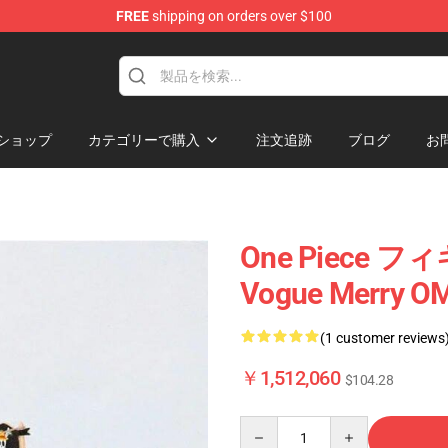
FREE
shipping on orders over $100
ショップ
カテゴリーで購入
注文追跡
ブログ
お
One Piece 
Vogue Merry O
(1 customer reviews
￥1,512,060
$104.28
Quantity