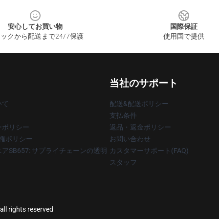
安心してお買い物
国際保証
ックから配送まで24/7保護
使用国で提供
当社のサポート
いて
配送&配送ポリシー
支払条件
ーポリシー
返品・返金ポリシー
著作権ポリシー
お問い合わせ
アSB657: サプライチェーンの透明
カスタマーサポート(FAQ)
スタッフ
ll rights reserved