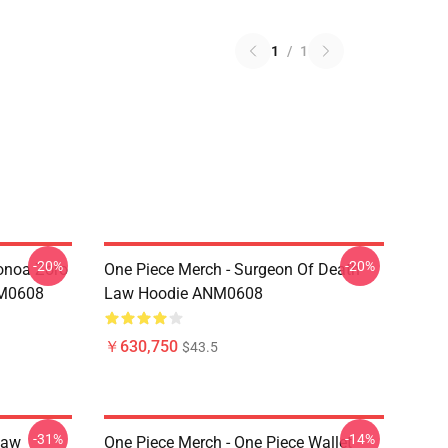
1
/
1
-20%
-20%
onoa Zoro
One Piece Merch - Surgeon Of Death
NM0608
Law Hoodie ANM0608
￥630,750
$43.5
-31%
-14%
Law
One Piece Merch - One Piece Wallet