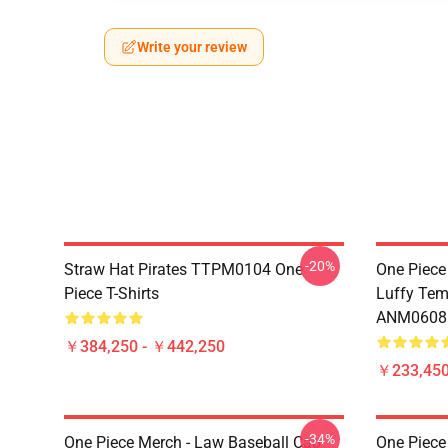
Write your review
-20%
Straw Hat Pirates TTPM0104 One
One Piece
Piece T-Shirts
Luffy Tem
ANM0608
￥384,250 - ￥442,250
￥233,450
-34%
One Piece Merch - Law Baseball Cap
One Piece