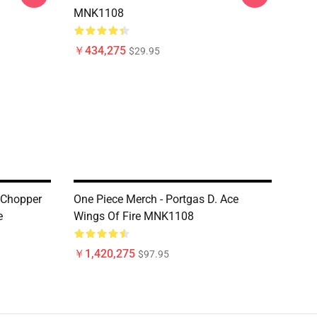
MNK1108
￥434,275
$29.95
 Chopper
One Piece Merch - Portgas D. Ace
e
Wings Of Fire MNK1108
￥1,420,275
$97.95