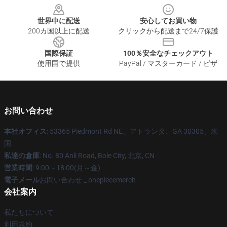
世界中に配送
安心してお買い物
200カ国以上に配送
クリックから配送まで24/7保護
国際保証
100％安全なチェックアウト
使用国で提供
PayPal / マスターカード / ビザ
お問い合わせ
本社オフィス
: 53365 Piedmont Rd NE、アトランタ、GA 30305、米
国
私達の倉庫
: No. 80 Anli Road, Bole City, 北京, CN
営業時間
: 9:00～18:00(月～金)
電子メール
お問い合わせ _ onepiecemerch
会社案内
私たちについて
利用規約