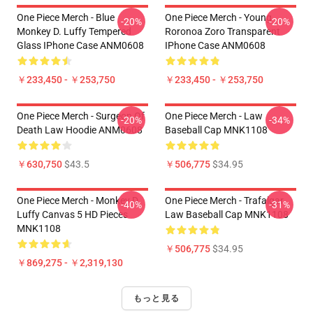
One Piece Merch - Blue
One Piece Merch - Young
-20%
-20%
Monkey D. Luffy Tempered
Roronoa Zoro Transparent
Glass IPhone Case ANM0608
IPhone Case ANM0608
￥233,450 - ￥253,750
￥233,450 - ￥253,750
One Piece Merch - Surgeon Of
One Piece Merch - Law
-20%
-34%
Death Law Hoodie ANM0608
Baseball Cap MNK1108
￥630,750
$43.5
￥506,775
$34.95
One Piece Merch - Monkey D.
One Piece Merch - Trafalgar
-40%
-31%
Luffy Canvas 5 HD Pieces
Law Baseball Cap MNK1108
MNK1108
￥506,775
$34.95
￥869,275 - ￥2,319,130
もっと見る