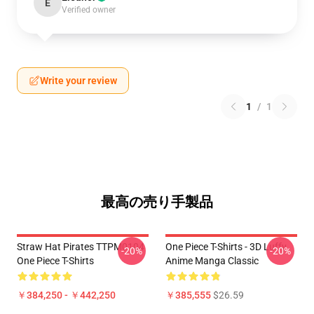
E
Verified owner
Write your review
1
/
1
最高の売り手製品
Straw Hat Pirates TTPM0104
One Piece T-Shirts - 3D Luffy
-20%
-20%
One Piece T-Shirts
Anime Manga Classic
￥384,250 - ￥442,250
￥385,555
$26.59