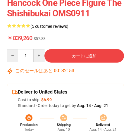
Hancock One Piece Figure The
Shishibukai OMS0911
(5 customer reviews)
￥839,260
$57.88
Quantity
カートに追加
このセールはあと
00
:
32
:
53
Deliver to United States
Cost to ship:
$6.99
Standard - Order today to get by
Aug. 14 - Aug. 21
Production
Shipping
Delivered
Today
Aug. 10
Aug. 14 - Aug. 21