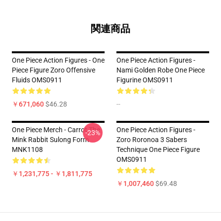
関連商品
One Piece Action Figures - One
One Piece Action Figures -
Piece Figure Zoro Offensive
Nami Golden Robe One Piece
Fluids OMS0911
Figurine OMS0911
￥671,060
$46.28
--
One Piece Merch - Carrot The
One Piece Action Figures -
-23%
Mink Rabbit Sulong Form
Zoro Roronoa 3 Sabers
MNK1108
Technique One Piece Figure
OMS0911
￥1,231,775 - ￥1,811,775
￥1,007,460
$69.48
Footer