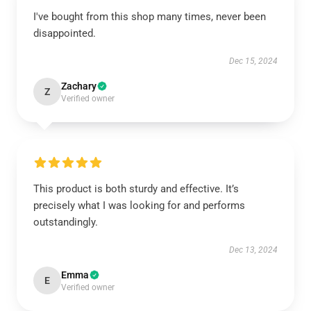
I've bought from this shop many times, never been
disappointed.
Dec 15, 2024
Zachary
Z
Verified owner
This product is both sturdy and effective. It’s
precisely what I was looking for and performs
outstandingly.
Dec 13, 2024
Emma
E
Verified owner