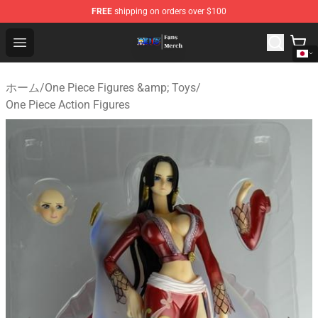
FREE
shipping on orders over $100
One Piece Store - Official One Piece Merchandise Shop
Open menu
ホーム
/
One Piece Figures &amp; Toys
/
One Piece Action Figures