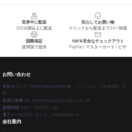
Footer
世界中に配送
安心してお買い物
200カ国以上に配送
クリックから配送まで24/7保護
国際保証
100％安全なチェックアウト
使用国で提供
PayPal / マスターカード / ビザ
お問い合わせ
本社オフィス
: 53365 Piedmont Rd NE、アトランタ、GA 30305、米
国
私達の倉庫
: No. 80 Anli Road, Bole City, 北京, CN
営業時間
: 9:00～18:00(月～金)
電子メール
お問い合わせ _ onepiecemerch
会社案内