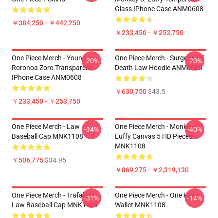
Glass IPhone Case ANM0608
￥384,250 - ￥442,250
￥233,450 - ￥253,750
One Piece Merch - Young
One Piece Merch - Surgeon Of
-20%
-20%
Roronoa Zoro Transparent
Death Law Hoodie ANM0608
IPhone Case ANM0608
￥630,750
$43.5
￥233,450 - ￥253,750
One Piece Merch - Law
One Piece Merch - Monkey D.
-34%
-40%
Baseball Cap MNK1108
Luffy Canvas 5 HD Pieces
MNK1108
￥506,775
$34.95
￥869,275 - ￥2,319,130
One Piece Merch - Trafalgar
One Piece Merch - One Piece
-31%
-14%
Law Baseball Cap MNK1108
Wallet MNK1108