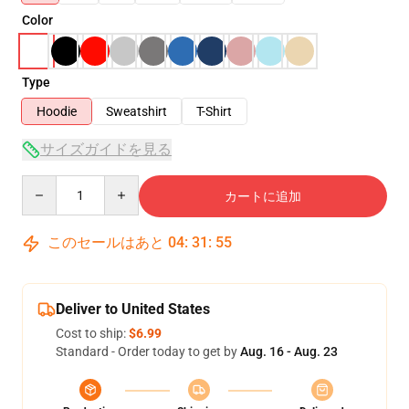
Color
Type
Hoodie
Sweatshirt
T-Shirt
サイズガイドを見る
Quantity
カートに追加
このセールはあと
04
:
31
:
54
Deliver to United States
Cost to ship:
$6.99
Standard - Order today to get by
Aug. 16 - Aug. 23