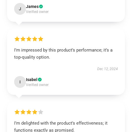
James
J
Verified owner
I’m impressed by this product’s performance; it’s a
top-quality option.
Dec 12, 2024
Isabel
I
Verified owner
I’m delighted with the product’s effectiveness; it
functions exactly as promised.