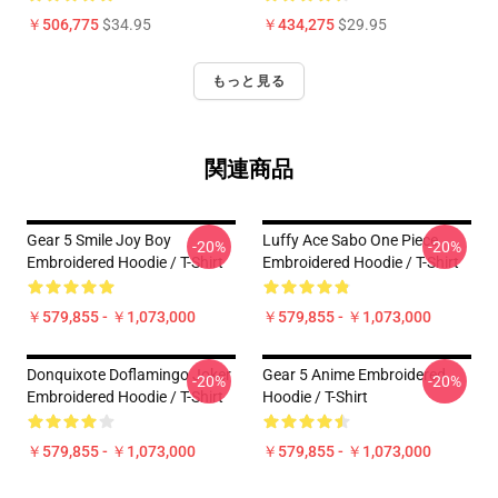
￥506,775
$34.95
￥434,275
$29.95
もっと見る
関連商品
Gear 5 Smile Joy Boy
Luffy Ace Sabo One Piece
-20%
-20%
Embroidered Hoodie / T-Shirt
Embroidered Hoodie / T-Shirt
￥579,855 - ￥1,073,000
￥579,855 - ￥1,073,000
Donquixote Doflamingo Joker
Gear 5 Anime Embroidered
-20%
-20%
Embroidered Hoodie / T-Shirt
Hoodie / T-Shirt
￥579,855 - ￥1,073,000
￥579,855 - ￥1,073,000