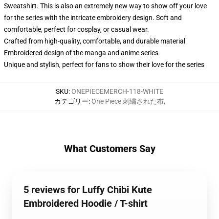
Sweatshirt. This is also an extremely new way to show off your love
for the series with the intricate embroidery design. Soft and
comfortable, perfect for cosplay, or casual wear.
Crafted from high-quality, comfortable, and durable material
Embroidered design of the manga and anime series
Unique and stylish, perfect for fans to show their love for the series
SKU
:
ONEPIECEMERCH-118-WHITE
カテゴリー
:
One Piece 刺繍された布
,
What Customers Say
5 reviews for Luffy Chibi Kute
Embroidered Hoodie / T-shirt