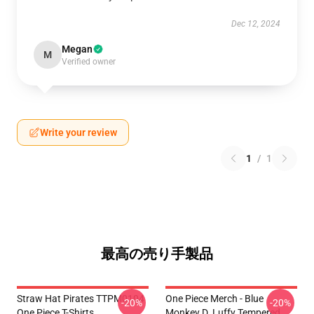
Dec 12, 2024
Megan
M
Verified owner
Write your review
1
/
1
最高の売り手製品
Straw Hat Pirates TTPM0104
One Piece Merch - Blue
-20%
-20%
One Piece T-Shirts
Monkey D. Luffy Tempered