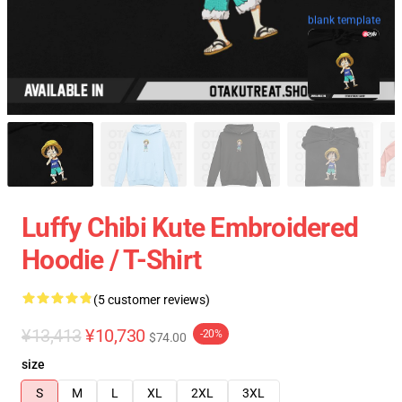
blank template
Luffy Chibi Kute Embroidered
Hoodie / T-Shirt
(5 customer reviews)
¥13,413
¥10,730
-20%
$74.00
size
S
M
L
XL
2XL
3XL