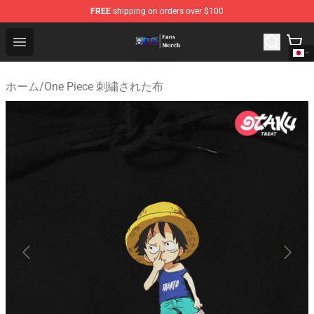
FREE
shipping on orders over $100
One Piece Store - Official One Piece Merchandise Shop
Open menu
ホーム
/
One Piece 刺繍された布