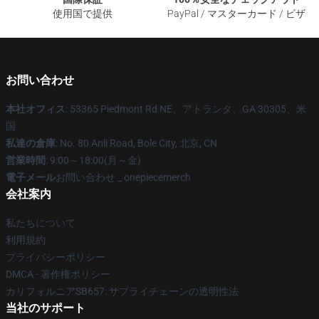
使用国で提供
PayPal / マスターカード / ビザ
お問い合わせ
本社オフィス
: 53365 Piedmont Rd NE、アトランタ、GA 30305、米
国
私達の倉庫
: No. 80 Anli Road, Bole City, 北京, CN
営業時間
: 9:00～18:00(月～金)
電子メール
お問い合わせ _ onepiecemerch
会社案内
私たちについて
利用規約
プライバシーポリシー
DMCA - 著作権ポリシー
カリフォルニアSB657: サプライチェーンの透明性法
当社のサポート