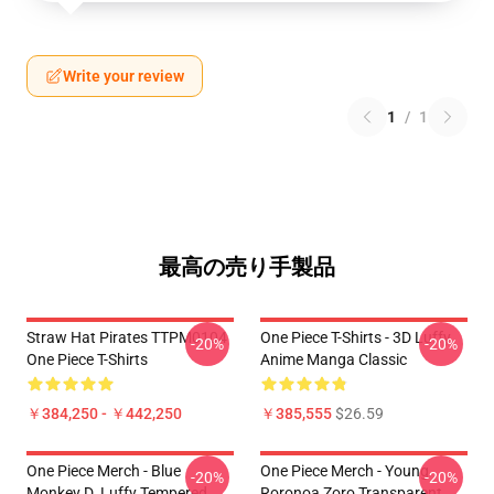
Write your review
1
/
1
最高の売り手製品
Straw Hat Pirates TTPM0104
One Piece T-Shirts - 3D Luffy
-20%
-20%
One Piece T-Shirts
Anime Manga Classic
￥384,250 - ￥442,250
￥385,555
$26.59
One Piece Merch - Blue
One Piece Merch - Young
-20%
-20%
Monkey D. Luffy Tempered
Roronoa Zoro Transparent