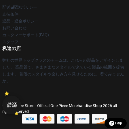
配送&配送ポリシー
支払条件
返品・返金ポリシー
お問い合わせ
カスタマーサポート(FAQ)
スタッフ
私達の店
弊社の世界トップクラスのチームは、これらの製品をデザインしま
した。 高品質で、さまざまなスタイルで来ている製品の範囲を提供
します。 普段のスタイルや楽しみ方を見せるために、着てみません
か。
UNLOCK
© One Piece Store - Official One Piece Merchandise Shop 2026 all
10% OFF
rights reserved
Help