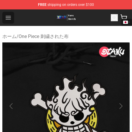
FREE
shipping on orders over $100
One Piece Store - Official One Piece Merchandise Shop
Open menu
ホーム
/
One Piece 刺繍された布