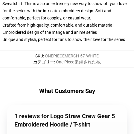
Sweatshirt. This is also an extremely new way to show off your love
for the series with the intricate embroidery design. Soft and
comfortable, perfect for cosplay, or casual wear.
Crafted from high-quality, comfortable, and durable material
Embroidered design of the manga and anime series
Unique and stylish, perfect for fans to show their love for the series
SKU
:
ONEPIECEMERCH-57-WHITE
カテゴリー
:
One Piece 刺繍された布
,
What Customers Say
1 reviews for Logo Straw Crew Gear 5
Embroidered Hoodie / T-shirt