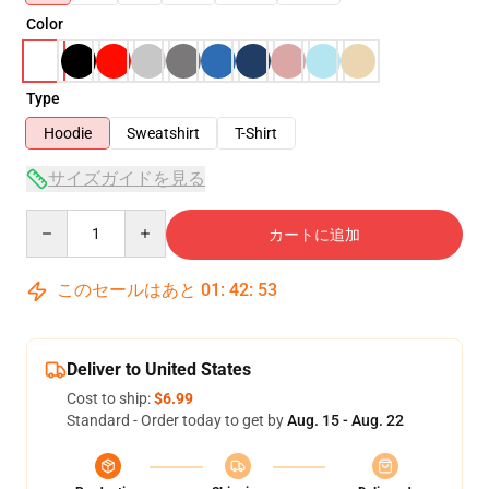
Color
Type
Hoodie
Sweatshirt
T-Shirt
サイズガイドを見る
Quantity
カートに追加
このセールはあと
01
:
42
:
53
Deliver to United States
Cost to ship:
$6.99
Standard - Order today to get by
Aug. 15 - Aug. 22