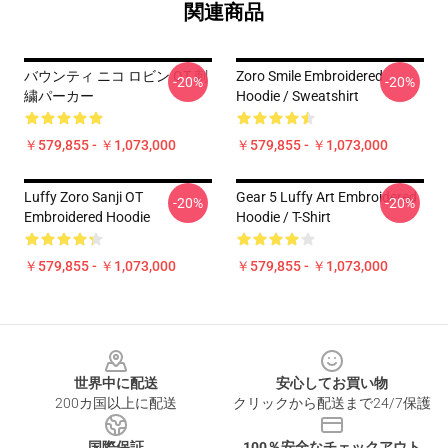
関連商品
バウンティ ニコ ロビン OT 刺
Zoro Smile Embroidered
-20%
-20%
繍パーカー
Hoodie / Sweatshirt
￥579,855 - ￥1,073,000
￥579,855 - ￥1,073,000
Luffy Zoro Sanji OT
Gear 5 Luffy Art Embroidered
-20%
-20%
Embroidered Hoodie
Hoodie / T-Shirt
￥579,855 - ￥1,073,000
￥579,855 - ￥1,073,000
Footer
世界中に配送
安心してお買い物
200カ国以上に配送
クリックから配送まで24/7保護
国際保証
100％安全なチェックアウト