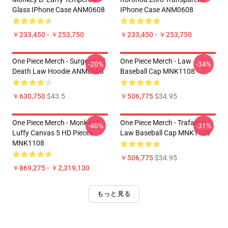
Glass IPhone Case ANM0608
IPhone Case ANM0608
￥233,450 - ￥253,750
￥233,450 - ￥253,750
One Piece Merch - Surgeon Of
One Piece Merch - Law
-20%
-34%
Death Law Hoodie ANM0608
Baseball Cap MNK1108
￥630,750
$43.5
￥506,775
$34.95
One Piece Merch - Monkey D.
One Piece Merch - Trafalgar
-40%
-31%
Luffy Canvas 5 HD Pieces
Law Baseball Cap MNK1108
MNK1108
￥506,775
$34.95
￥869,275 - ￥2,319,130
もっと見る