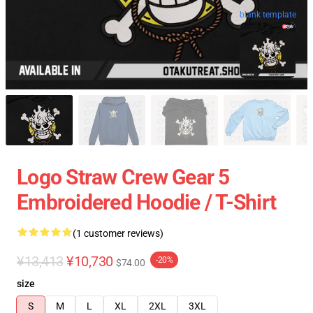
blank template
Logo Straw Crew Gear 5
Embroidered Hoodie / T-Shirt
(1 customer reviews)
¥13,413
¥10,730
-20%
$74.00
size
S
M
L
XL
2XL
3XL