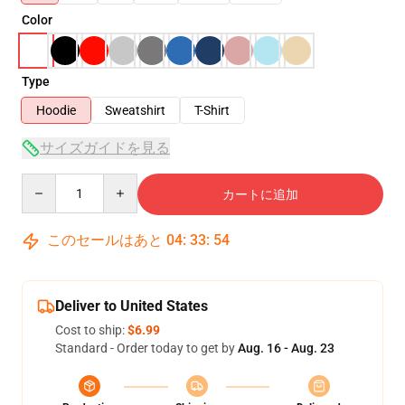
Color
Type
Hoodie
Sweatshirt
T-Shirt
サイズガイドを見る
Quantity
カートに追加
このセールはあと
04
:
33
:
53
Deliver to United States
Cost to ship:
$6.99
Standard - Order today to get by
Aug. 16 - Aug. 23