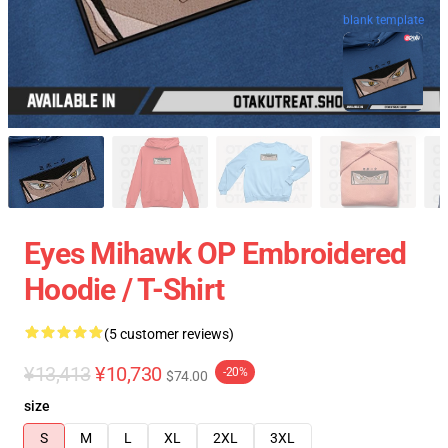
blank template
Eyes Mihawk OP Embroidered
Hoodie / T-Shirt
(5 customer reviews)
¥13,413
¥10,730
-20%
$74.00
size
S
M
L
XL
2XL
3XL