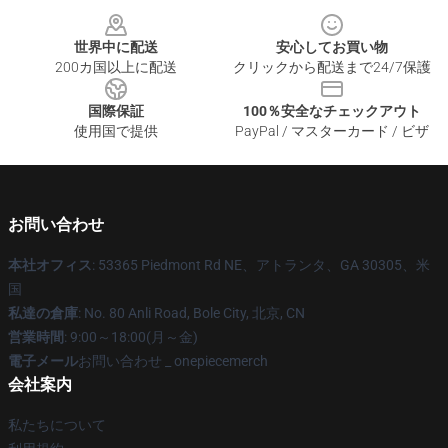
Footer
世界中に配送
安心してお買い物
200カ国以上に配送
クリックから配送まで24/7保護
国際保証
100％安全なチェックアウト
使用国で提供
PayPal / マスターカード / ビザ
お問い合わせ
本社オフィス
: 53365 Piedmont Rd NE、アトランタ、GA 30305、米
国
私達の倉庫
: No. 80 Anli Road, Bole City, 北京, CN
営業時間
: 9:00～18:00(月～金)
電子メール
お問い合わせ _ onepiecemerch
会社案内
私たちについて