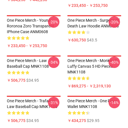
￥233,450 - ￥253,750
One Piece Merch - Young
One Piece Merch - Surgeon Of
-20%
-20%
Roronoa Zoro Transparent
Death Law Hoodie ANM0608
IPhone Case ANM0608
￥630,750
$43.5
￥233,450 - ￥253,750
One Piece Merch - Law
One Piece Merch - Monkey D.
-34%
-40%
Baseball Cap MNK1108
Luffy Canvas 5 HD Pieces
MNK1108
￥506,775
$34.95
￥869,275 - ￥2,319,130
One Piece Merch - Trafalgar
One Piece Merch - One Piece
-31%
-14%
Law Baseball Cap MNK1108
Wallet MNK1108
￥506,775
$34.95
￥434,275
$29.95