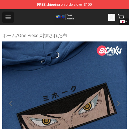
FREE
shipping on orders over $100
One Piece Store - Official One Piece Merchandise Shop
Open menu
ホーム
/
One Piece 刺繍された布