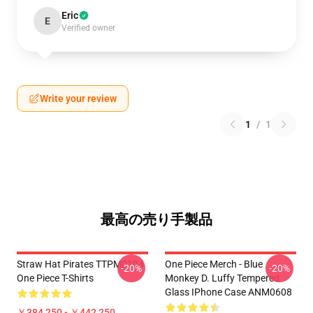
Eric
E
Verified owner
Write your review
1
/
1
最高の売り手製品
Straw Hat Pirates TTPM0104
One Piece Merch - Blue
-20%
-20%
One Piece T-Shirts
Monkey D. Luffy Tempered
Glass IPhone Case ANM0608
￥384,250 - ￥442,250