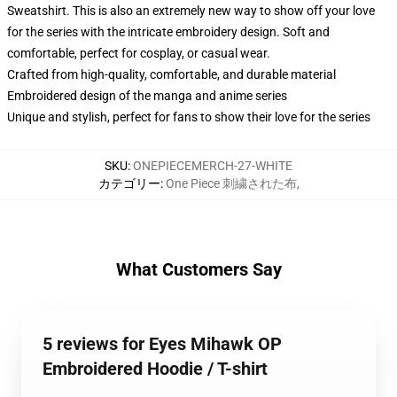
Sweatshirt. This is also an extremely new way to show off your love
for the series with the intricate embroidery design. Soft and
comfortable, perfect for cosplay, or casual wear.
Crafted from high-quality, comfortable, and durable material
Embroidered design of the manga and anime series
Unique and stylish, perfect for fans to show their love for the series
SKU
:
ONEPIECEMERCH-27-WHITE
カテゴリー
:
One Piece 刺繍された布
,
What Customers Say
5 reviews for Eyes Mihawk OP
Embroidered Hoodie / T-shirt