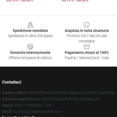
36,79 € - 68,08 €
36,79 € - 68,08 €
Footer
Spedizione mondiale
Acquista in tutta sicurezza
Spediamo in oltre 200 paesi
Protetto 24/7 dai clic alla
consegna
Garanzia internazionale
Pagamento sicuro al 100%
Offerto nel paese di utilizzo
PayPal / MasterCard / Visa
Contattaci
Il nostro ufficio
: 53365 Piemonte Rd NE, Atlanta, GA 30305, Stati Uniti
Il nostro magazzino
: No. 80 Anli Road, Bole City, Pechino, CN
Orario
: 9AM – 5PM (Mon – Fri)
Email
: contact@onepiecemerch.com