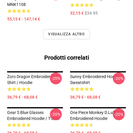
MNK1108
32,15 €
$34.95
55,15 € - 147,14 €
VISUALIZZA ALTRO
Prodotti correlati
Zoro Dragon Embroidered T-
Sunny Embroidered Hoodie /
-20%
-20%
Shirt / Hoodie
Sweatshirt
36,79 € - 68,08 €
36,79 € - 68,08 €
Gear 5 Blue Glasses
One Piece Monkey D.Luffy OT
-20%
-20%
Embroidered Hoodie / T-Shirt
Embroidered Hoodie