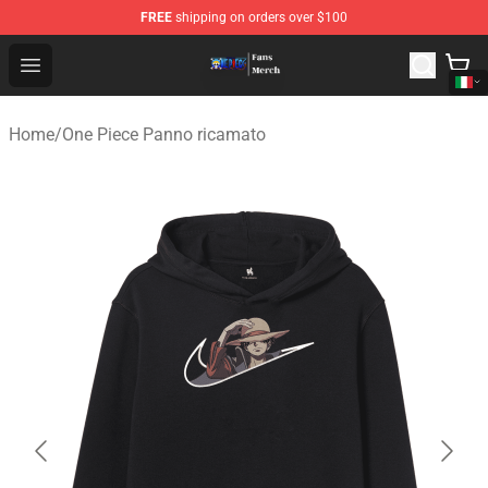
FREE
shipping on orders over $100
One Piece Store - Official One Piece Merchandise Shop
Open menu
Home
/
One Piece Panno ricamato