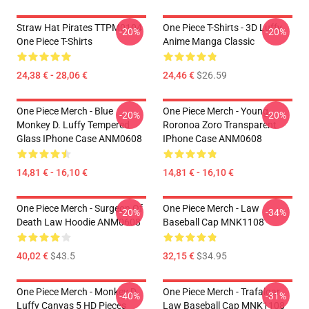
Straw Hat Pirates TTPM0104
One Piece T-Shirts - 3D Luffy
-20%
-20%
One Piece T-Shirts
Anime Manga Classic
24,38 € - 28,06 €
24,46 €
$26.59
One Piece Merch - Blue
One Piece Merch - Young
-20%
-20%
Monkey D. Luffy Tempered
Roronoa Zoro Transparent
Glass IPhone Case ANM0608
IPhone Case ANM0608
14,81 € - 16,10 €
14,81 € - 16,10 €
One Piece Merch - Surgeon Of
One Piece Merch - Law
-20%
-34%
Death Law Hoodie ANM0608
Baseball Cap MNK1108
40,02 €
$43.5
32,15 €
$34.95
One Piece Merch - Monkey D.
One Piece Merch - Trafalgar
-40%
-31%
Luffy Canvas 5 HD Pieces
Law Baseball Cap MNK1108