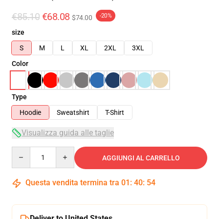
€85.10
€68.08
-20%
$74.00
size
S
M
L
XL
2XL
3XL
Color
Type
Hoodie
Sweatshirt
T-Shirt
Visualizza guida alle taglie
Quantity
AGGIUNGI AL CARRELLO
Questa vendita termina tra
01
:
40
:
54
Deliver to United States