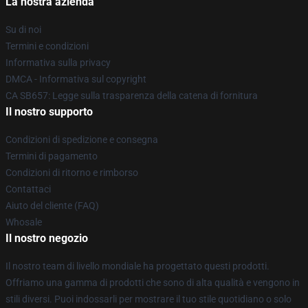
La nostra azienda
Su di noi
Termini e condizioni
Informativa sulla privacy
DMCA - Informativa sul copyright
CA SB657: Legge sulla trasparenza della catena di fornitura
Il nostro supporto
Condizioni di spedizione e consegna
Termini di pagamento
Condizioni di ritorno e rimborso
Contattaci
Aiuto del cliente (FAQ)
Whosale
Il nostro negozio
Il nostro team di livello mondiale ha progettato questi prodotti.
Offriamo una gamma di prodotti che sono di alta qualità e vengono in
stili diversi. Puoi indossarli per mostrare il tuo stile quotidiano o solo