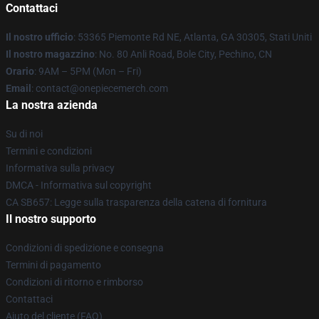
Contattaci
Il nostro ufficio
: 53365 Piemonte Rd NE, Atlanta, GA 30305, Stati Uniti
Il nostro magazzino
: No. 80 Anli Road, Bole City, Pechino, CN
Orario
: 9AM – 5PM (Mon – Fri)
Email
: contact@onepiecemerch.com
La nostra azienda
Su di noi
Termini e condizioni
Informativa sulla privacy
DMCA - Informativa sul copyright
CA SB657: Legge sulla trasparenza della catena di fornitura
Il nostro supporto
Condizioni di spedizione e consegna
Termini di pagamento
Condizioni di ritorno e rimborso
Contattaci
Aiuto del cliente (FAQ)