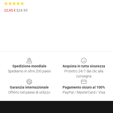
22,95 €
$24.95
Footer
Spedizione mondiale
Acquista in tutta sicurezza
Spediamo in oltre 200 paesi
Protetto 24/7 dai clic alla
consegna
Garanzia internazionale
Pagamento sicuro al 100%
Offerto nel paese di utilizzo
PayPal / MasterCard / Visa