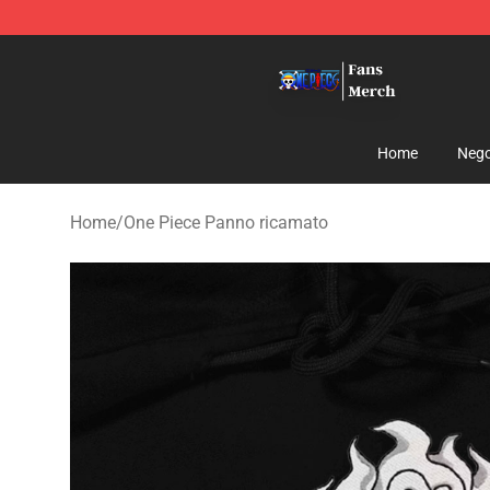
One Piece Store - Official One Piece Merchandise Shop
Home
Nego
Home
/
One Piece Panno ricamato