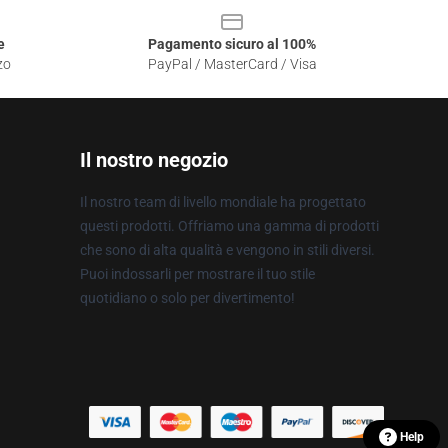
e
Pagamento sicuro al 100%
zo
PayPal / MasterCard / Visa
Il nostro negozio
Il nostro team di livello mondiale ha progettato
questi prodotti. Offriamo una gamma di prodotti
che sono di alta qualità e vengono in stili diversi.
Puoi indossarli per mostrare il tuo stile
quotidiano o solo per divertimento!
Help