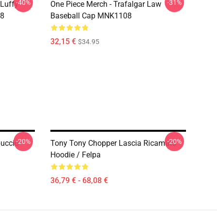
-40%
-31%
 Luffy
One Piece Merch - Trafalgar Law
08
Baseball Cap MNK1108
32,15 €
$34.95
-20%
-20%
uccio
Tony Tony Chopper Lascia Ricamato
Hoodie / Felpa
36,79 € - 68,08 €