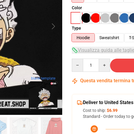
Color
Type
Hoodie
Sweatshirt
T-S
Visualizza guida alle tagli
Quantity
blank template
Questa vendita termina 
Deliver to United States
Cost to ship:
$6.99
Standard - Order today to g