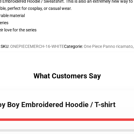
 Embroidered Hoodie / Sweatshirt. This is also an extremely new way to s
le, perfect for cosplay, or casual wear.
rable material
eries
r love for the series
SKU
:
ONEPIECEMERCH-16-WHITE
Categorie
:
One Piece Panno ricamato
,
What Customers Say
oy Boy Embroidered Hoodie / T-shirt