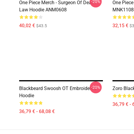
-20%
One Piece Merch - Surgeon Of Death
One Piece
Law Hoodie ANM0608
MNK1108
40,02 €
32,15 €
$43.5
$3
-20%
Blackbeard Swoosh OT Embroidered
Zoro Blac
Hoodie
36,79 € - 
36,79 € - 68,08 €