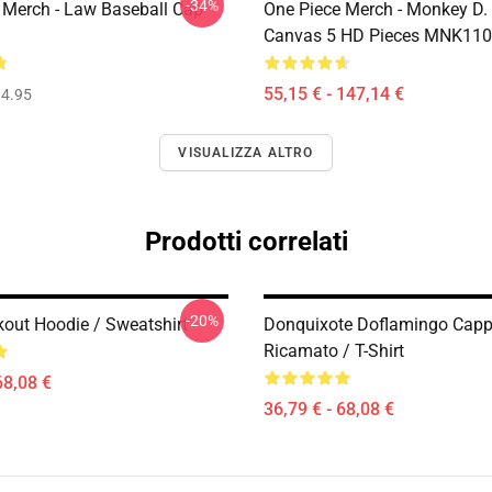
-34%
 Merch - Law Baseball Cap
One Piece Merch - Monkey D.
Canvas 5 HD Pieces MNK11
55,15 € - 147,14 €
4.95
VISUALIZZA ALTRO
Prodotti correlati
-20%
kout Hoodie / Sweatshirt
Donquixote Doflamingo Capp
Ricamato / T-Shirt
68,08 €
36,79 € - 68,08 €