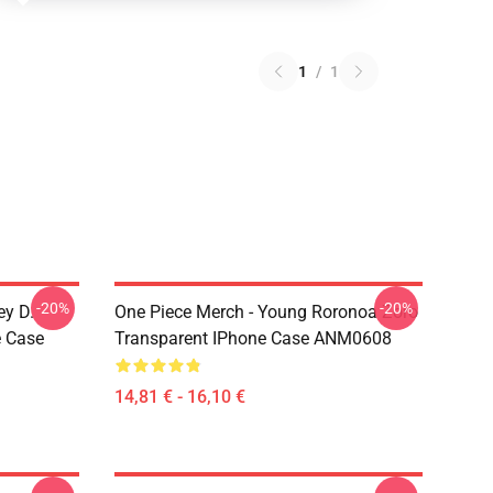
1
/
1
-20%
-20%
ey D.
One Piece Merch - Young Roronoa Zoro
e Case
Transparent IPhone Case ANM0608
14,81 € - 16,10 €