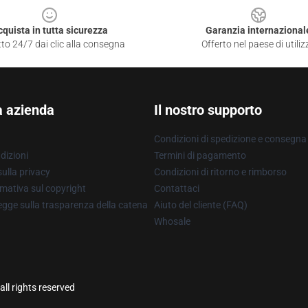
cquista in tutta sicurezza
Garanzia internazional
to 24/7 dai clic alla consegna
Offerto nel paese di utiliz
a azienda
Il nostro supporto
Condizioni di spedizione e consegna
dizioni
Termini di pagamento
ulla privacy
Condizioni di ritorno e rimborso
mativa sul copyright
Contattaci
gge sulla trasparenza della catena
Aiuto del cliente (FAQ)
Whosale
ll rights reserved