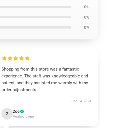
0%
0%
0%
Shopping from this store was a fantastic
experience. The staff was knowledgeable and
patient, and they assisted me warmly with my
order adjustments.
Dec 14, 2024
Zoe
Z
Verified owner