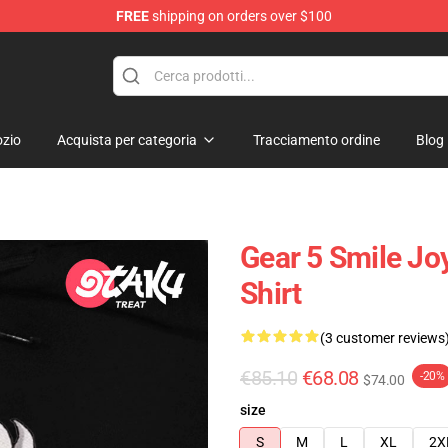
FREE
shipping on orders over $100
zio
Acquista per categoria
Tracciamento ordine
Blog
Gear 5 Smile Jo
Shirt
(3 customer reviews
€85.10
€68.08
-20%
$74.00
size
S
M
L
XL
2X