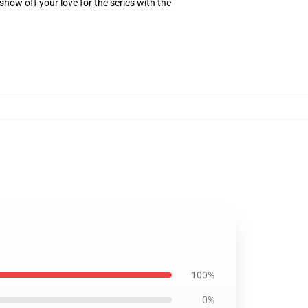
how off your love for the series with the
100%
0%