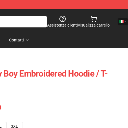
Assistenza clienti
Visualizza carrello
Contatti
y Boy Embroidered Hoodie / T-
)
L
3XL