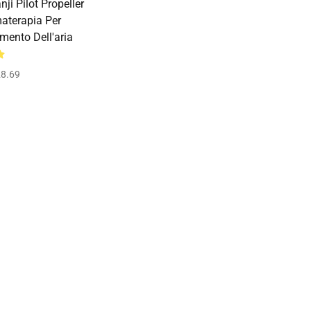
ji Pilot Propeller
aterapia Per
mento Dell'aria
8.69