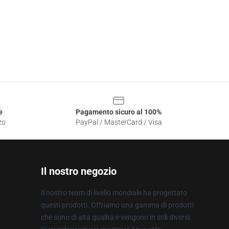
e
Pagamento sicuro al 100%
zo
PayPal / MasterCard / Visa
Il nostro negozio
Il nostro team di livello mondiale ha progettato
questi prodotti. Offriamo una gamma di prodotti
che sono di alta qualità e vengono in stili diversi.