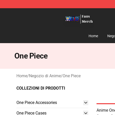
One Piece Store - Official One Piece Merchandise Shop
Home
Nego
One Piece
Home
/
Negozio di Anime
/
One Piece
COLLEZIONI DI PRODOTTI
One Piece Accessories
Anime One
One Piece Cases