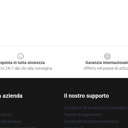
cquista in tutta sicurezza
Garanzia internazional
to 24/7 dai clic alla consegna
Offerto nel paese di utiliz
a azienda
Il nostro supporto
Condizioni di spedizione e consegna
dizioni
Termini di pagamento
ulla privacy
Condizioni di ritorno e rimborso