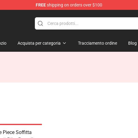
FREE
shipping on orders over $100
zio
Acquista per categoria
Tracciamento ordine
Blog
 Piece Soffitta