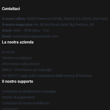
Contattaci
Il nostro ufficio
: 53365 Piemonte Rd NE, Atlanta, GA 30305, Stati Uniti
Il nostro magazzino
: No. 80 Anli Road, Bole City, Pechino, CN
Orario
: 9AM – 5PM (Mon – Fri)
Email
: contact@onepiecemerch.com
La nostra azienda
Su di noi
Termini e condizioni
Informativa sulla privacy
DMCA - Informativa sul copyright
CA SB657: Legge sulla trasparenza della catena di fornitura
Il nostro supporto
Condizioni di spedizione e consegna
Termini di pagamento
Condizioni di ritorno e rimborso
Contattaci