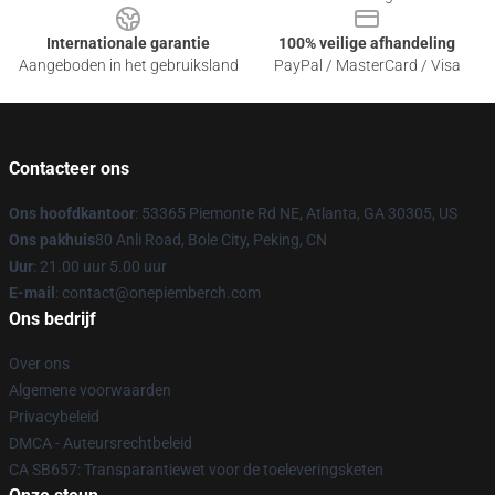
Internationale garantie
100% veilige afhandeling
Aangeboden in het gebruiksland
PayPal / MasterCard / Visa
Contacteer ons
Ons hoofdkantoor
: 53365 Piemonte Rd NE, Atlanta, GA 30305, US
Ons pakhuis
80 Anli Road, Bole City, Peking, CN
Uur
: 21.00 uur 5.00 uur
E-mail
: contact@onepiemberch.com
Ons bedrijf
Over ons
Algemene voorwaarden
Privacybeleid
DMCA - Auteursrechtbeleid
CA SB657: Transparantiewet voor de toeleveringsketen