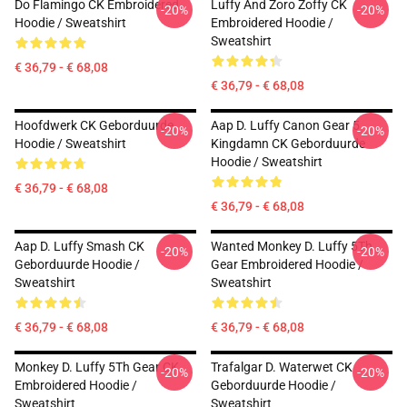
Do Flamingo CK Embroidered
Luffy And Zoro Zoffy CK
-20%
-20%
Hoodie / Sweatshirt
Embroidered Hoodie /
Sweatshirt
€ 36,79 - € 68,08
€ 36,79 - € 68,08
Hoofdwerk CK Geborduurde
Aap D. Luffy Canon Gear 5
-20%
-20%
Hoodie / Sweatshirt
Kingdamn CK Geborduurde
Hoodie / Sweatshirt
€ 36,79 - € 68,08
€ 36,79 - € 68,08
Aap D. Luffy Smash CK
Wanted Monkey D. Luffy 5Th
-20%
-20%
Geborduurde Hoodie /
Gear Embroidered Hoodie /
Sweatshirt
Sweatshirt
€ 36,79 - € 68,08
€ 36,79 - € 68,08
Monkey D. Luffy 5Th Gear CK
Trafalgar D. Waterwet CK
-20%
-20%
Embroidered Hoodie /
Geborduurde Hoodie /
Sweatshirt
Sweatshirt