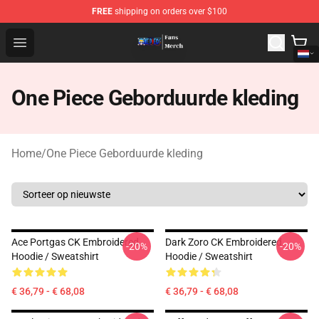
FREE
shipping on orders over $100
One Piece Store - Official One Piece Merchandise Shop
Open menu
One Piece Geborduurde kleding
Home
/
One Piece Geborduurde kleding
Ace Portgas CK Embroidered
Dark Zoro CK Embroidered
-20%
-20%
Hoodie / Sweatshirt
Hoodie / Sweatshirt
€ 36,79 - € 68,08
€ 36,79 - € 68,08