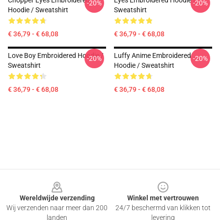
Chopper Eyes Embroidered
Eyes Embroidered Hoodie /
-20%
-20%
Hoodie / Sweatshirt
Sweatshirt
€ 36,79 - € 68,08
€ 36,79 - € 68,08
Love Boy Embroidered Hoodie /
Luffy Anime Embroidered
-20%
-20%
Sweatshirt
Hoodie / Sweatshirt
€ 36,79 - € 68,08
€ 36,79 - € 68,08
Footer
Wereldwijde verzending
Winkel met vertrouwen
Wij verzenden naar meer dan 200
24/7 beschermd van klikken tot
landen
levering