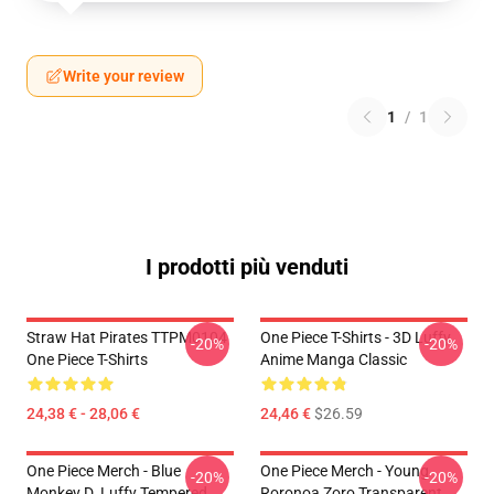
Write your review
1
/
1
I prodotti più venduti
Straw Hat Pirates TTPM0104
One Piece T-Shirts - 3D Luffy
-20%
-20%
One Piece T-Shirts
Anime Manga Classic
24,38 € - 28,06 €
24,46 €
$26.59
One Piece Merch - Blue
One Piece Merch - Young
-20%
-20%
Monkey D. Luffy Tempered
Roronoa Zoro Transparent