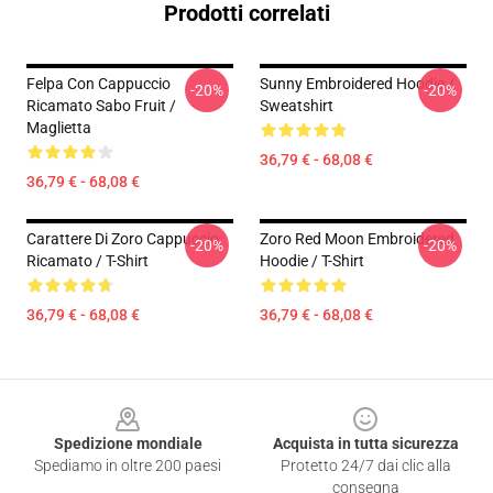
Prodotti correlati
Felpa Con Cappuccio
Sunny Embroidered Hoodie /
-20%
-20%
Ricamato Sabo Fruit /
Sweatshirt
Maglietta
36,79 € - 68,08 €
36,79 € - 68,08 €
Carattere Di Zoro Cappuccio
Zoro Red Moon Embroidered
-20%
-20%
Ricamato / T-Shirt
Hoodie / T-Shirt
36,79 € - 68,08 €
36,79 € - 68,08 €
Footer
Spedizione mondiale
Acquista in tutta sicurezza
Spediamo in oltre 200 paesi
Protetto 24/7 dai clic alla
consegna