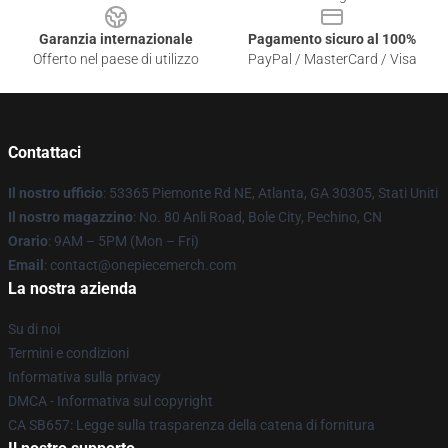
Garanzia internazionale
Pagamento sicuro al 100%
Offerto nel paese di utilizzo
PayPal / MasterCard / Visa
Contattaci
Il nostro ufficio
: 53365 Piemonte Rd NE, Atlanta, GA 30305, Stati Uniti
Il nostro magazzino
: No. 80 Anli Road, Bole City, Pechino, CN
Orario
: 9AM – 5PM (Mon – Fri)
Email
: contact@onepiecemerch.com
La nostra azienda
Su di noi
Termini e condizioni
Informativa sulla privacy
DMCA - Informativa sul copyright
CA SB657: Legge sulla trasparenza della catena di fornitura