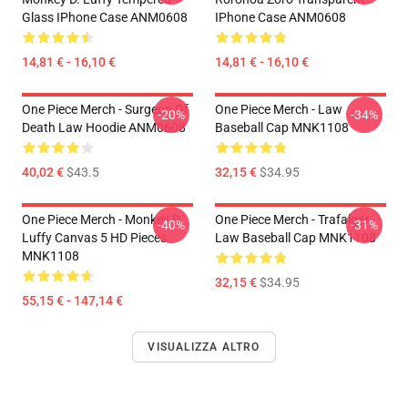
Glass IPhone Case ANM0608
IPhone Case ANM0608
14,81 € - 16,10 €
14,81 € - 16,10 €
One Piece Merch - Surgeon Of
One Piece Merch - Law
-20%
-34%
Death Law Hoodie ANM0608
Baseball Cap MNK1108
40,02 €
$43.5
32,15 €
$34.95
One Piece Merch - Monkey D.
One Piece Merch - Trafalgar
-40%
-31%
Luffy Canvas 5 HD Pieces
Law Baseball Cap MNK1108
MNK1108
32,15 €
$34.95
55,15 € - 147,14 €
VISUALIZZA ALTRO