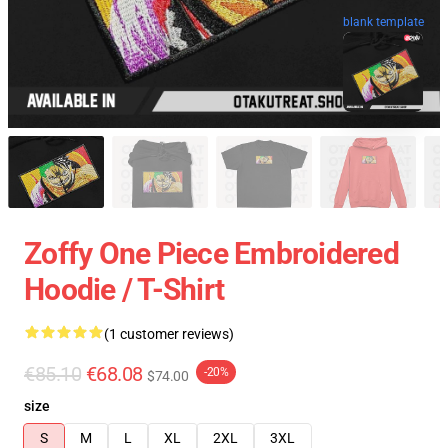
blank template
Zoffy One Piece Embroidered
Hoodie / T-Shirt
(1 customer reviews)
€85.10
€68.08
-20%
$74.00
size
S
M
L
XL
2XL
3XL