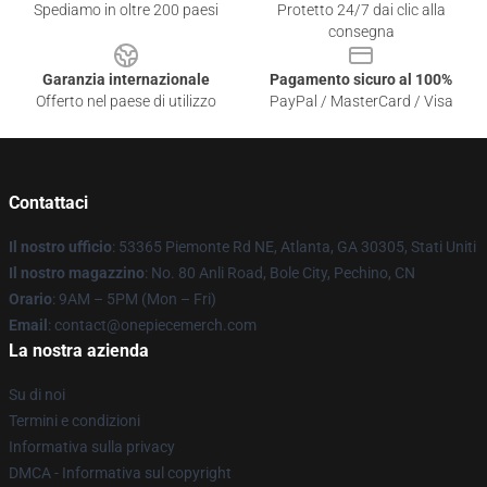
Spediamo in oltre 200 paesi
Protetto 24/7 dai clic alla
consegna
Garanzia internazionale
Pagamento sicuro al 100%
Offerto nel paese di utilizzo
PayPal / MasterCard / Visa
Contattaci
Il nostro ufficio
: 53365 Piemonte Rd NE, Atlanta, GA 30305, Stati Uniti
Il nostro magazzino
: No. 80 Anli Road, Bole City, Pechino, CN
Orario
: 9AM – 5PM (Mon – Fri)
Email
: contact@onepiecemerch.com
La nostra azienda
Su di noi
Termini e condizioni
Informativa sulla privacy
DMCA - Informativa sul copyright