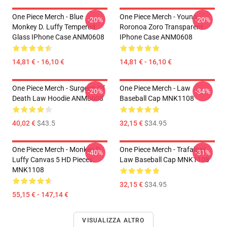
One Piece Merch - Blue
One Piece Merch - Young
-20%
-20%
Monkey D. Luffy Tempered
Roronoa Zoro Transparent
Glass IPhone Case ANM0608
IPhone Case ANM0608
14,81 € - 16,10 €
14,81 € - 16,10 €
One Piece Merch - Surgeon Of
One Piece Merch - Law
-20%
-34%
Death Law Hoodie ANM0608
Baseball Cap MNK1108
40,02 €
$43.5
32,15 €
$34.95
One Piece Merch - Monkey D.
One Piece Merch - Trafalgar
-40%
-31%
Luffy Canvas 5 HD Pieces
Law Baseball Cap MNK1108
MNK1108
32,15 €
$34.95
55,15 € - 147,14 €
VISUALIZZA ALTRO