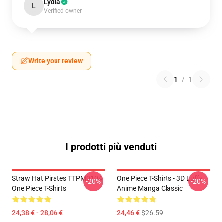
Lydia
L
Verified owner
Write your review
1
/
1
I prodotti più venduti
Straw Hat Pirates TTPM0104
One Piece T-Shirts - 3D Luffy
-20%
-20%
One Piece T-Shirts
Anime Manga Classic
24,38 € - 28,06 €
24,46 €
$26.59