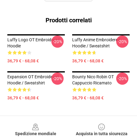
Prodotti correlati
Luffy Logo OT Embroidered
Luffy Anime Embroidered
-20%
-20%
Hoodie
Hoodie / Sweatshirt
36,79 € - 68,08 €
36,79 € - 68,08 €
Expansion OT Embroidered
Bounty Nico Robin OT
-20%
-20%
Hoodie / Sweatshirt
Cappuccio Ricamato
36,79 € - 68,08 €
36,79 € - 68,08 €
Footer
Spedizione mondiale
Acquista in tutta sicurezza