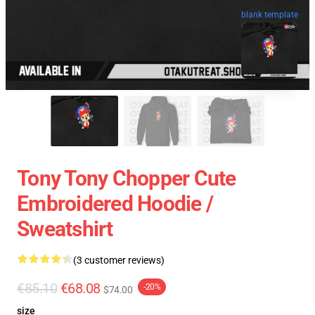
blank template
Tony Tony Chopper Cute
Embroidered Hoodie /
Sweatshirt
(3 customer reviews)
€85.10
€68.08
-20%
$74.00
size