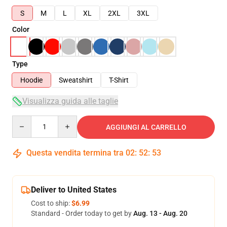
S
M
L
XL
2XL
3XL
Color
Type
Hoodie
Sweatshirt
T-Shirt
Visualizza guida alle taglie
Quantity
AGGIUNGI AL CARRELLO
Questa vendita termina tra
02
:
52
:
52
Deliver to United States
Cost to ship:
$6.99
Standard - Order today to get by
Aug. 13 - Aug. 20