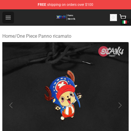
FREE
shipping on orders over $100
One Piece Store - Official One Piece Merchandise Shop
Open menu
Home
/
One Piece Panno ricamato