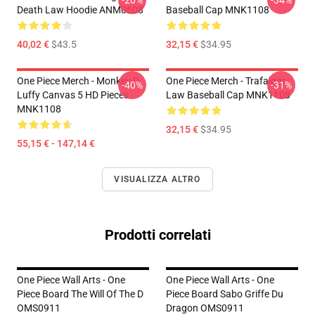
-20%
-34%
Death Law Hoodie ANM0608
Baseball Cap MNK1108
40,02 €
$43.5
32,15 €
$34.95
One Piece Merch - Monkey D.
One Piece Merch - Trafalgar
-40%
-31%
Luffy Canvas 5 HD Pieces
Law Baseball Cap MNK1108
MNK1108
32,15 €
$34.95
55,15 € - 147,14 €
VISUALIZZA ALTRO
Prodotti correlati
One Piece Wall Arts - One
One Piece Wall Arts - One
Piece Board The Will Of The D
Piece Board Sabo Griffe Du
OMS0911
Dragon OMS0911