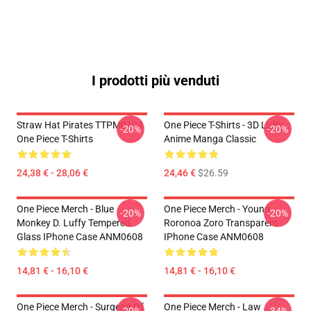
I prodotti più venduti
Straw Hat Pirates TTPM0104
One Piece T-Shirts - 3D Luffy
-20%
-20%
One Piece T-Shirts
Anime Manga Classic
24,38 € - 28,06 €
24,46 €
$26.59
One Piece Merch - Blue
One Piece Merch - Young
-20%
-20%
Monkey D. Luffy Tempered
Roronoa Zoro Transparent
Glass IPhone Case ANM0608
IPhone Case ANM0608
14,81 € - 16,10 €
14,81 € - 16,10 €
One Piece Merch - Surgeon Of
One Piece Merch - Law