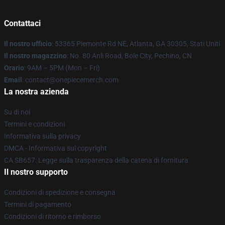
Contattaci
Il nostro ufficio
: 53365 Piemonte Rd NE, Atlanta, GA 30305, Stati Uniti
Il nostro magazzino
: No. 80 Anli Road, Bole City, Pechino, CN
Orario
: 9AM – 5PM (Mon – Fri)
Email
: contact@onepiecemerch.com
La nostra azienda
Su di noi
Termini e condizioni
Informativa sulla privacy
DMCA - Informativa sul copyright
CA SB657: Legge sulla trasparenza della catena di fornitura
Il nostro supporto
Condizioni di spedizione e consegna
Termini di pagamento
Condizioni di ritorno e rimborso