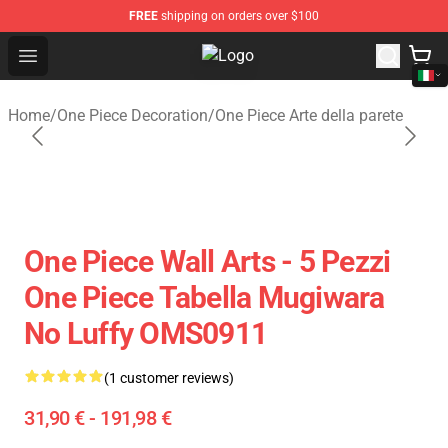
FREE
shipping on orders over $100
Open menu
One Piece Store - Official One Pie
Home
/
One Piece Decoration
/
One Piece Arte della parete
One Piece Wall Arts - 5 Pezzi
One Piece Tabella Mugiwara
No Luffy OMS0911
(1 customer reviews)
31,90 € - 191,98 €