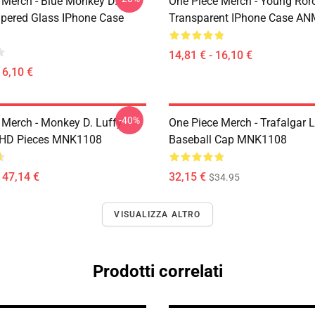
 Merch - Blue Monkey D.
One Piece Merch - Young Ror
pered Glass IPhone Case
Transparent IPhone Case A
14,81 € - 16,10 €
16,10 €
-40%
 Merch - Monkey D. Luffy
One Piece Merch - Trafalgar 
 HD Pieces MNK1108
Baseball Cap MNK1108
147,14 €
32,15 €
$34.95
VISUALIZZA ALTRO
Prodotti correlati