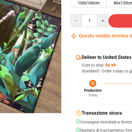
100x160cm
80x120c
Quantity
Questa vendita termina 
Deliver to United States
Cost to ship:
$6.99
Standard - Order today to g
Production
Today
Transazione sicura
Consegna mondiale a domici
Numero di tracciamento forni