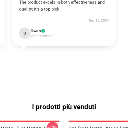
The product excels in both effectiveness and
quality; it’s a top pick.
Dec 16, 2024
Owen
O
Verified owner
I prodotti più venduti
-20%