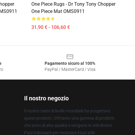
Chopper
One Piece Rugs - Dr Tony Tony Chopper
OMS0911
One Piece Mat OMS0911
31,90 € - 106,60 €
e
Pagamento sicuro al 100%
zo
PayPal / MasterCard / Visa
Il nostro negozio
Il nostro team di livello mondiale ha progettato
questi prodotti. Offriamo una gamma di prodotti
che sono di alta qualità e vengono in stili diversi.
Puoi indossarli per mostrare il tuo stile