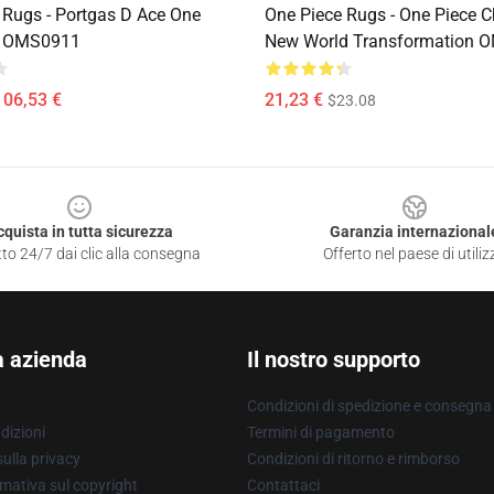
 Rugs - Portgas D Ace One
One Piece Rugs - One Piece 
t OMS0911
New World Transformation 
106,53 €
21,23 €
$23.08
cquista in tutta sicurezza
Garanzia internazional
to 24/7 dai clic alla consegna
Offerto nel paese di utiliz
a azienda
Il nostro supporto
Condizioni di spedizione e consegna
dizioni
Termini di pagamento
ulla privacy
Condizioni di ritorno e rimborso
mativa sul copyright
Contattaci