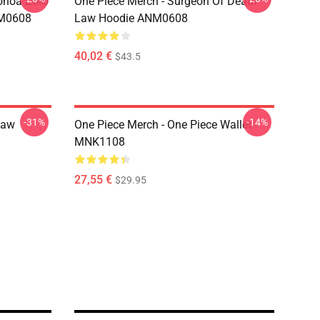
onoa Zoro
One Piece Merch - Surgeon Of Death
NM0608
Law Hoodie ANM0608
40,02 €
$43.5
-31%
-14%
Law
One Piece Merch - One Piece Wallet
MNK1108
27,55 €
$29.95