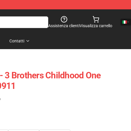
Assistenza clienti
Visualizza carrello
Contatti
- 3 Brothers Childhood One
0911
)