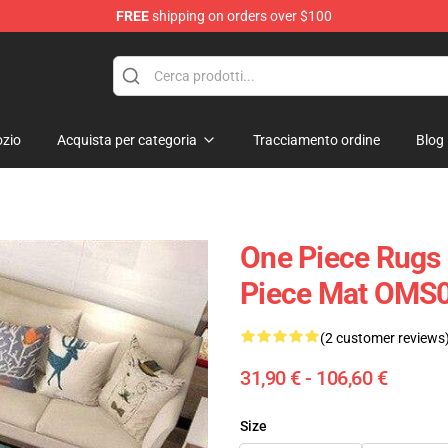
FREE
shipping on orders over $100
zio
Acquista per categoria
Tracciamento ordine
Blog
One Piece Rugs 
Piece Mat OMS
(2 customer reviews
31,90 € - 106,60 €
Size