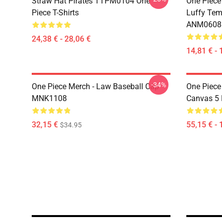
Straw Hat Pirates TTPM0104 One
One Piece
Piece T-Shirts
Luffy Tem
ANM0608
24,38 € - 28,06 €
14,81 € - 
-34%
One Piece Merch - Law Baseball Cap
One Piece
MNK1108
Canvas 5
32,15 €
55,15 € - 
$34.95