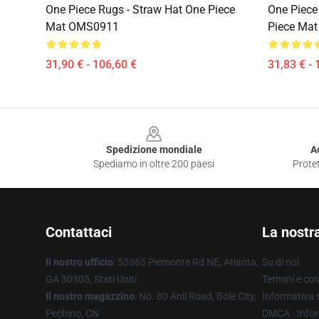
One Piece Rugs - Straw Hat One Piece
One Piece
Mat OMS0911
Piece Ma
31,90 € - 106,60 €
31,83 € - 
Footer
Spedizione mondiale
A
Spediamo in oltre 200 paesi
Protet
Contattaci
La nostr
Il nostro ufficio
: 53365 Piemonte Rd NE, Atlanta,
Su di noi
GA 30305, Stati Uniti
Termini e con
Il nostro magazzino
: No. 80 Anli Road, Bole City,
Informativa s
Pechino, CN
DMCA - Infor