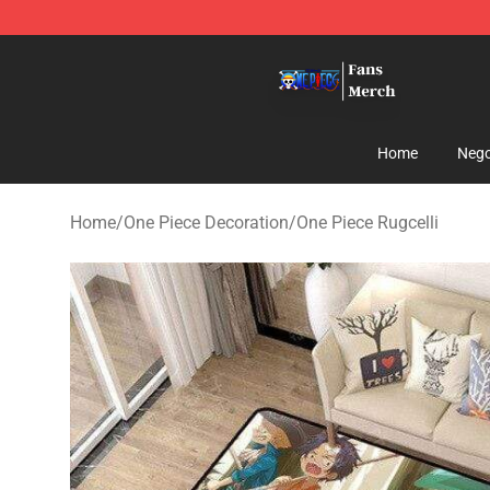
One Piece Store - Official One Piece Merchandise Shop
Home
Nego
Home
/
One Piece Decoration
/
One Piece Rugcelli