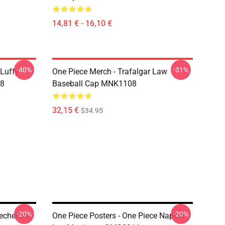
14,81 € - 16,10 €
-40%
-31%
 Luffy
One Piece Merch - Trafalgar Law
08
Baseball Cap MNK1108
32,15 €
$34.95
-20%
-20%
Recherche
One Piece Posters - One Piece Napkin