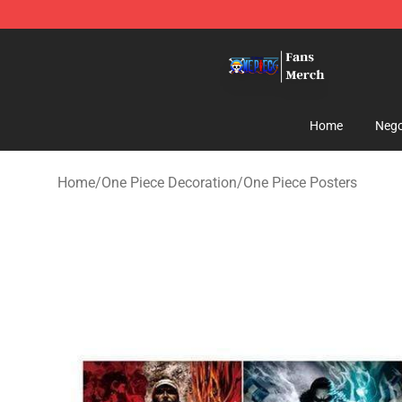
One Piece Store - Official One Piece Merchandise Shop
Home
Nego
Home
/
One Piece Decoration
/
One Piece Posters