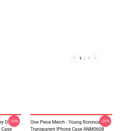
1
/
1
-20%
-20%
ey D.
One Piece Merch - Young Roronoa Zoro
e Case
Transparent IPhone Case ANM0608