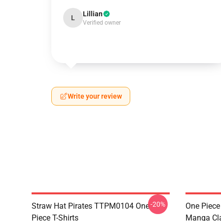
Lillian
L
Verified owner
Write your review
-20%
Straw Hat Pirates TTPM0104 One
One Piece 
Piece T-Shirts
Manga Cl