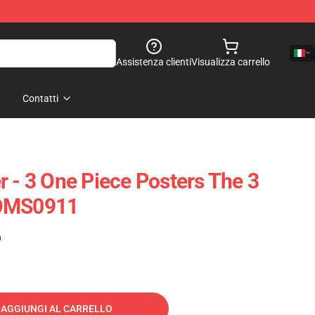
Assistenza clienti
Visualizza carrello
Contatti
r - 3 One Piece Posters The 3
 OMS0911
)
AGGIUNGI AL CARRELLO