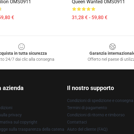
cilion OMS0911
Queen Wanted OMS0911
59,80 €
31,28 € - 59,80 €
cquista in tutta sicurezza
Garanzia internazional
to 24/7 dai clic alla consegna
Offerto nel paese di utiliz
a azienda
Il nostro supporto
Condizioni di spedizione e consegna
dizioni
Termini di pagamento
ulla privacy
Condizioni di ritorno e rimborso
mativa sul copyright
Contattaci
gge sulla trasparenza della catena
Aiuto del cliente (FAQ)