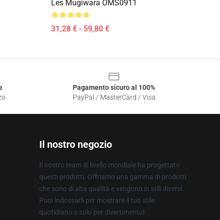
Les Mugiwara OMS0911
31,28 € - 59,80 €
e
Pagamento sicuro al 100%
zo
PayPal / MasterCard / Visa
Il nostro negozio
Il nostro team di livello mondiale ha progettato
questi prodotti. Offriamo una gamma di prodotti
che sono di alta qualità e vengono in stili diversi.
Puoi indossarli per mostrare il tuo stile
quotidiano o solo per divertimento!