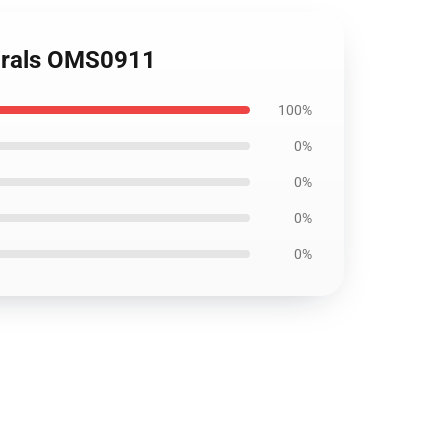
mirals OMS0911
100%
0%
0%
0%
0%