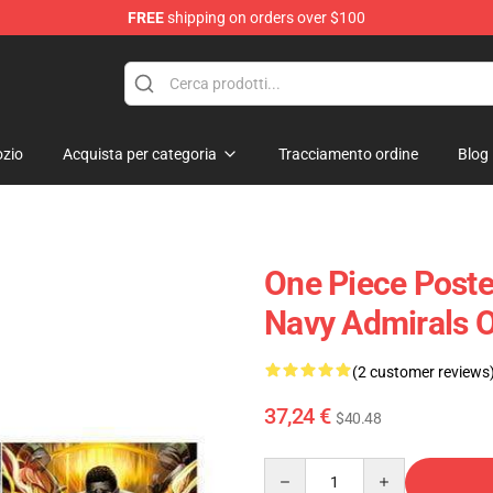
FREE
shipping on orders over $100
zio
Acquista per categoria
Tracciamento ordine
Blog
One Piece Poste
Navy Admirals
(2 customer reviews
37,24 €
$40.48
Quantity