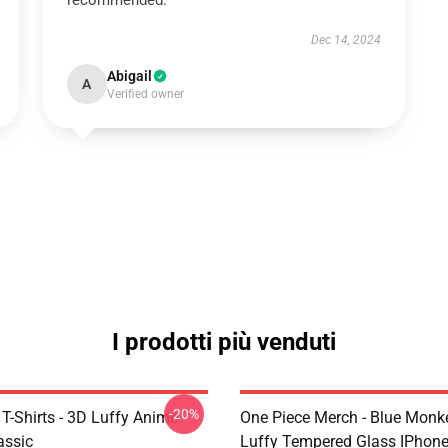
recommended.
Dec 14, 2024
Abigail
A
Verified owner
I prodotti più venduti
-20%
T-Shirts - 3D Luffy Anime
One Piece Merch - Blue Monk
assic
Luffy Tempered Glass IPhon