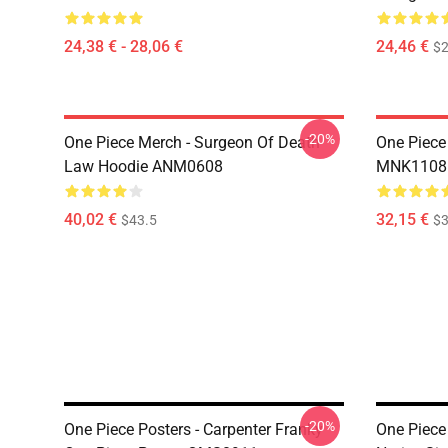
24,38 € - 28,06 €
24,46 €
$2
-20%
One Piece Merch - Surgeon Of Death
One Piece
Law Hoodie ANM0608
MNK1108
40,02 €
32,15 €
$43.5
$3
-20%
One Piece Posters - Carpenter Franky
One Piece