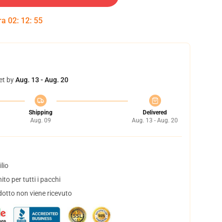
tra
02
:
12
:
54
et by
Aug. 13 - Aug. 20
Shipping
Delivered
Aug. 09
Aug. 13 - Aug. 20
lio
to per tutti i pacchi
dotto non viene ricevuto