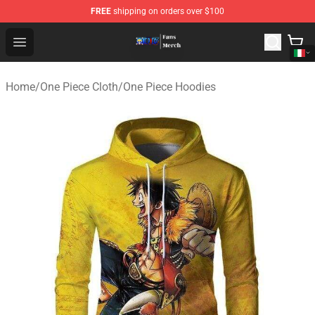
FREE
shipping on orders over $100
One Piece Store - Official One Piece Merchandise Shop
Open menu
Home
/
One Piece Cloth
/
One Piece Hoodies