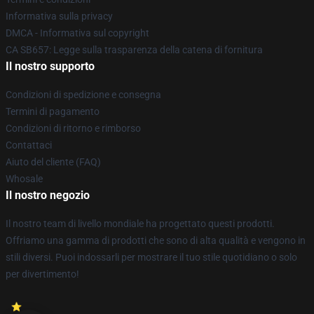
Informativa sulla privacy
DMCA - Informativa sul copyright
CA SB657: Legge sulla trasparenza della catena di fornitura
Il nostro supporto
Condizioni di spedizione e consegna
Termini di pagamento
Condizioni di ritorno e rimborso
Contattaci
Aiuto del cliente (FAQ)
Whosale
Il nostro negozio
Il nostro team di livello mondiale ha progettato questi prodotti.
Offriamo una gamma di prodotti che sono di alta qualità e vengono in
stili diversi. Puoi indossarli per mostrare il tuo stile quotidiano o solo
per divertimento!