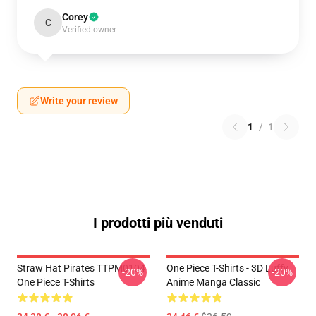
Corey
C
Verified owner
Write your review
1
/
1
I prodotti più venduti
Straw Hat Pirates TTPM0104
One Piece T-Shirts - 3D Luffy
-20%
-20%
One Piece T-Shirts
Anime Manga Classic