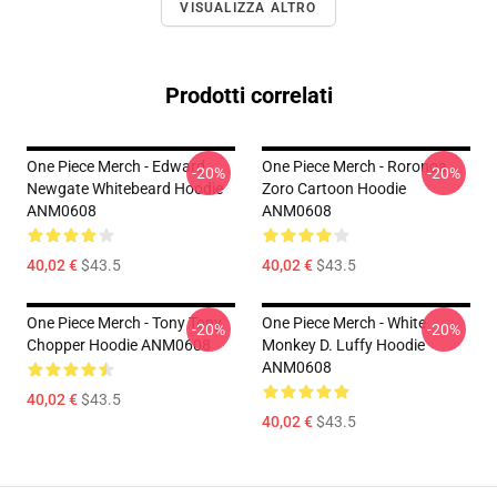
VISUALIZZA ALTRO
Prodotti correlati
One Piece Merch - Edward
One Piece Merch - Roronoa
-20%
-20%
Newgate Whitebeard Hoodie
Zoro Cartoon Hoodie
ANM0608
ANM0608
40,02 €
$43.5
40,02 €
$43.5
One Piece Merch - Tony Tony
One Piece Merch - White
-20%
-20%
Chopper Hoodie ANM0608
Monkey D. Luffy Hoodie
ANM0608
40,02 €
$43.5
40,02 €
$43.5