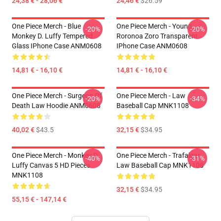
24,38 € - 28,06 €
24,46 €
$26.59
One Piece Merch - Blue
One Piece Merch - Young
-20%
-20%
Monkey D. Luffy Tempered
Roronoa Zoro Transparent
Glass IPhone Case ANM0608
IPhone Case ANM0608
14,81 € - 16,10 €
14,81 € - 16,10 €
One Piece Merch - Surgeon Of
One Piece Merch - Law
-20%
-34%
Death Law Hoodie ANM0608
Baseball Cap MNK1108
40,02 €
$43.5
32,15 €
$34.95
One Piece Merch - Monkey D.
One Piece Merch - Trafalgar
-40%
-31%
Luffy Canvas 5 HD Pieces
Law Baseball Cap MNK1108
MNK1108
32,15 €
$34.95
55,15 € - 147,14 €