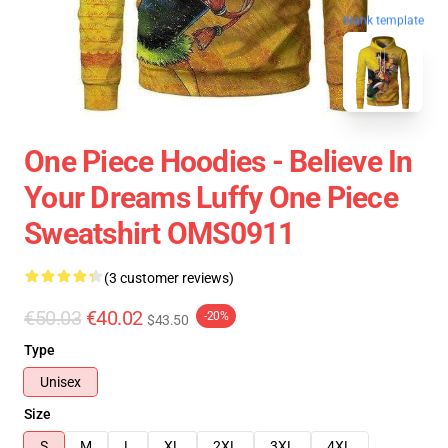
blank template
One Piece Hoodies - Believe In
Your Dreams Luffy One Piece
Sweatshirt OMS0911
(3 customer reviews)
€50.03
€40.02
-20%
$43.50
Type
Unisex
Size
S
M
L
XL
2XL
3XL
4XL