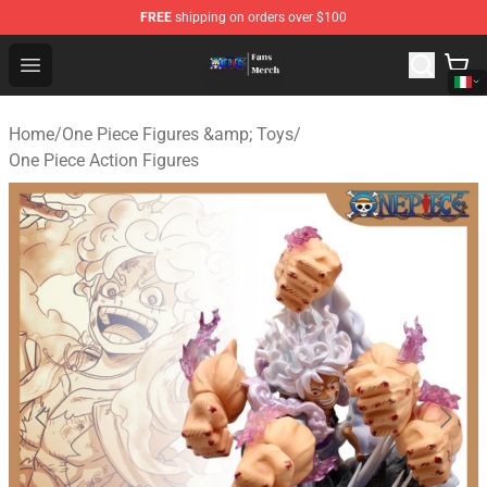
FREE
shipping on orders over $100
One Piece Store - Official One Piece Merchandise Shop
Open menu
Home
/
One Piece Figures &amp; Toys
/
One Piece Action Figures