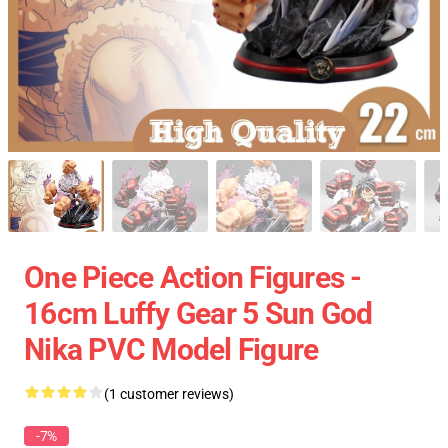
One Piece Action Figures -
16cm Luffy Gear 5 Sun God
Nika PVC Model Figure
(1 customer reviews)
-7%