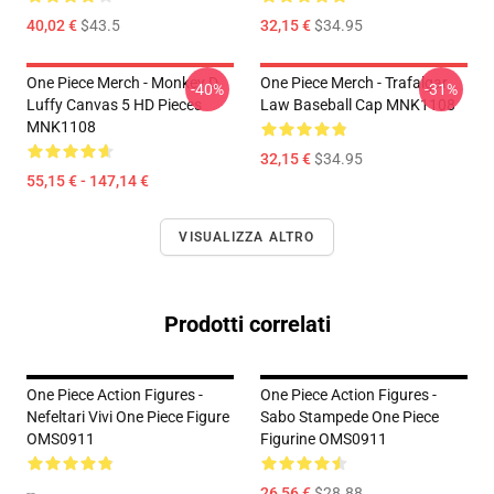
40,02 €
$43.5
32,15 €
$34.95
One Piece Merch - Monkey D.
One Piece Merch - Trafalgar
-40%
-31%
Luffy Canvas 5 HD Pieces
Law Baseball Cap MNK1108
MNK1108
32,15 €
$34.95
55,15 € - 147,14 €
VISUALIZZA ALTRO
Prodotti correlati
One Piece Action Figures -
One Piece Action Figures -
Nefeltari Vivi One Piece Figure
Sabo Stampede One Piece
OMS0911
Figurine OMS0911
--
26,56 €
$28.88