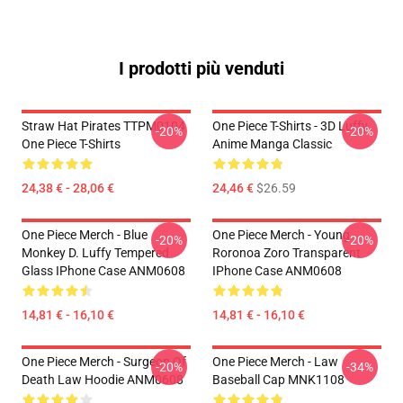
I prodotti più venduti
Straw Hat Pirates TTPM0104
One Piece T-Shirts - 3D Luffy
-20%
-20%
One Piece T-Shirts
Anime Manga Classic
24,38 € - 28,06 €
24,46 €
$26.59
One Piece Merch - Blue
One Piece Merch - Young
-20%
-20%
Monkey D. Luffy Tempered
Roronoa Zoro Transparent
Glass IPhone Case ANM0608
IPhone Case ANM0608
14,81 € - 16,10 €
14,81 € - 16,10 €
One Piece Merch - Surgeon Of
One Piece Merch - Law
-20%
-34%
Death Law Hoodie ANM0608
Baseball Cap MNK1108