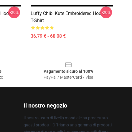
-20%
-20%
 Hoodie /
Luffy Chibi Kute Embroidered Hoodie /
T-Shirt
36,79 € - 68,08 €
e
Pagamento sicuro al 100%
zo
PayPal / MasterCard / Visa
Il nostro negozio
Il nostro team di livello mondiale ha progettato
questi prodotti. Offriamo una gamma di prodotti