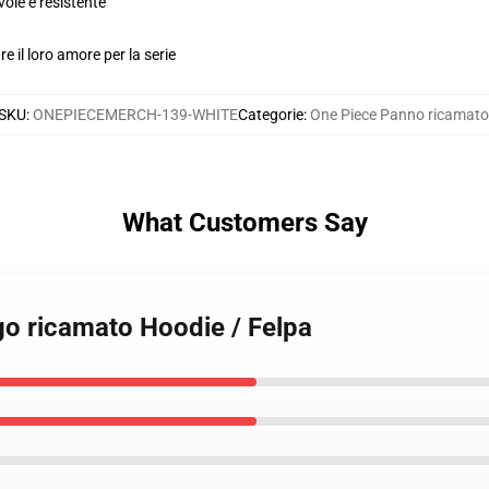
vole e resistente
e il loro amore per la serie
SKU
:
ONEPIECEMERCH-139-WHITE
Categorie
:
One Piece Panno ricamato
What Customers Say
go ricamato Hoodie / Felpa