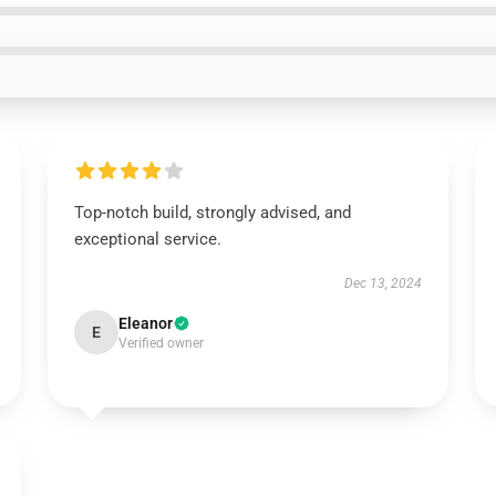
Top-notch build, strongly advised, and
exceptional service.
Dec 13, 2024
Eleanor
E
Verified owner