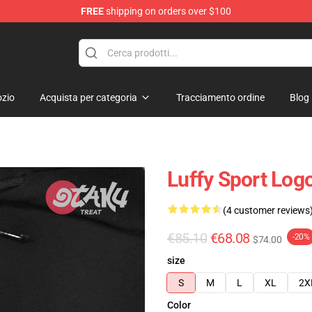
FREE
shipping on orders over $100
zio
Acquista per categoria
Tracciamento ordine
Blog
Luffy Sport Log
(4 customer reviews
€85.10
€68.08
-20%
$74.00
size
S
M
L
XL
2X
Color