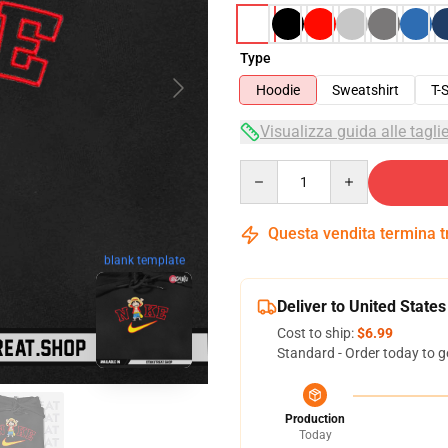
Type
Hoodie
Sweatshirt
T-S
Visualizza guida alle tagli
Quantity
Questa vendita termina 
blank template
Deliver to United States
Cost to ship:
$6.99
Standard - Order today to g
Production
Today