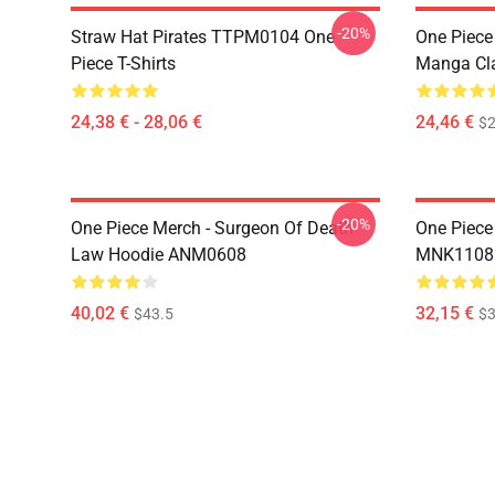
-20%
Straw Hat Pirates TTPM0104 One
One Piece 
Piece T-Shirts
Manga Cl
24,38 € - 28,06 €
24,46 €
$2
-20%
One Piece Merch - Surgeon Of Death
One Piece
Law Hoodie ANM0608
MNK1108
40,02 €
32,15 €
$43.5
$3