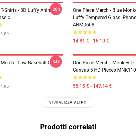
-20%
T-Shirts - 3D Luffy Anime
One Piece Merch - Blue Monk
assic
Luffy Tempered Glass IPhon
ANM0608
6.59
14,81 € - 16,10 €
-34%
 Merch - Law Baseball Cap
One Piece Merch - Monkey D.
Canvas 5 HD Pieces MNK11
55,15 € - 147,14 €
4.95
VISUALIZZA ALTRO
Prodotti correlati