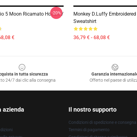
-20%
io 5 Moon Ricamato Hoodie /
Monkey D.Luffy Embroidered
Sweatshirt
68,08 €
36,79 € - 68,08 €
cquista in tutta sicurezza
Garanzia internazional
to 24/7 dai clic alla consegna
Offerto nel paese di utiliz
a azienda
Il nostro supporto
Condizioni di spedizione e consegna
dizioni
Termini di pagamento