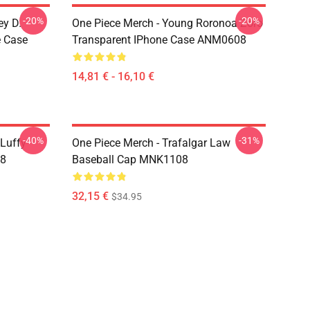
-20%
-20%
ey D.
One Piece Merch - Young Roronoa Zoro
e Case
Transparent IPhone Case ANM0608
14,81 € - 16,10 €
-40%
-31%
 Luffy
One Piece Merch - Trafalgar Law
08
Baseball Cap MNK1108
32,15 €
$34.95