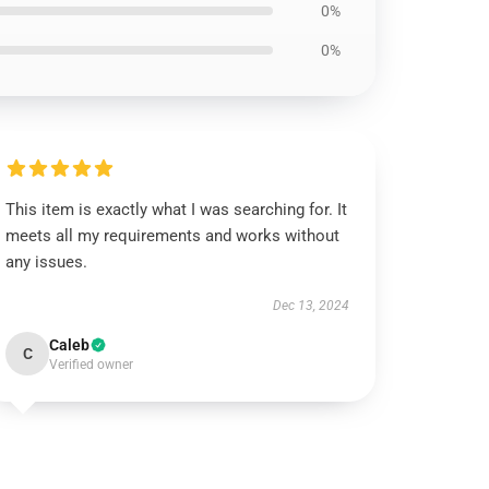
0%
0%
This item is exactly what I was searching for. It
meets all my requirements and works without
any issues.
Dec 13, 2024
Caleb
C
Verified owner