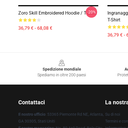
-20%
Zoro Skill Embroidered Hoodie / T-Shirt
Ingranagg
T-Shirt
36,79 € - 68,08 €
36,79 € - 
Footer
Spedizione mondiale
A
Spediamo in oltre 200 paesi
Protet
Contattaci
La nostr
Il nostro ufficio
: 53365 Piemonte Rd NE, Atlanta,
Su di noi
GA 30305, Stati Uniti
Termini e con