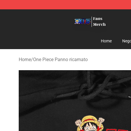
One Piece Store - Official One Piece Merchandise Shop
Home
Nego
Home
/
One Piece Panno ricamato