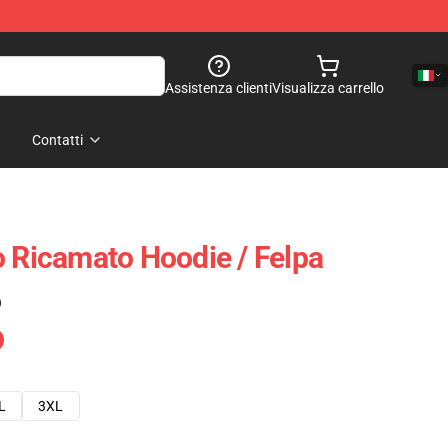
Assistenza clienti
Visualizza carrello
Contatti
o Ricamato Hoodie / Felpa
)
L
3XL