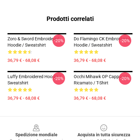
Prodotti correlati
Zoro & Sword Embroidered
Do Flamingo CK Embroidered
-20%
-20%
Hoodie / Sweatshirt
Hoodie / Sweatshirt
36,79 € - 68,08 €
36,79 € - 68,08 €
Luffy Embroidered Hoodie /
Occhi Mihawk OP Cappuccio
-20%
-20%
Sweatshirt
Ricamato / T-Shirt
36,79 € - 68,08 €
36,79 € - 68,08 €
Footer
Spedizione mondiale
Acquista in tutta sicurezza