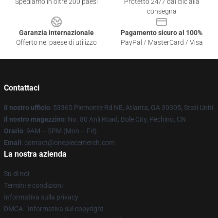
Spediamo in oltre 200 paesi
Protetto 24/7 dai clic alla
consegna
Garanzia internazionale
Pagamento sicuro al 100%
Offerto nel paese di utilizzo
PayPal / MasterCard / Visa
Contattaci
Il nostro ufficio
: 53365 Piemonte Rd NE, Atlanta, GA 30305, Stati Uniti
Il nostro magazzino
: No. 80 Anli Road, Bole City, Pechino, CN
Orario
: 9AM – 5PM (Mon – Fri)
Email
: contact@onepiecemerch.com
La nostra azienda
Su di noi
Termini e condizioni
Informativa sulla privacy
DMCA - Informativa sul copyright