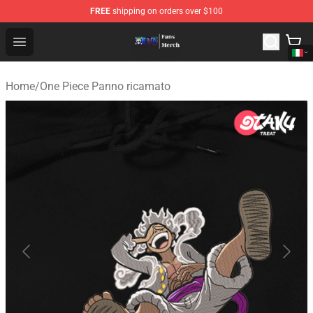
FREE
shipping on orders over $100
One Piece Store - Official One Piece Merchandise Shop
Open menu
Home
/
One Piece Panno ricamato