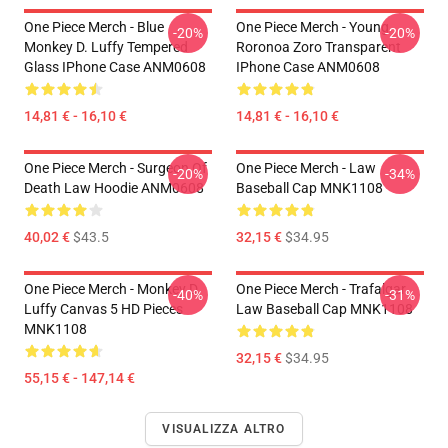
One Piece Merch - Blue
One Piece Merch - Young
-20%
-20%
Monkey D. Luffy Tempered
Roronoa Zoro Transparent
Glass IPhone Case ANM0608
IPhone Case ANM0608
14,81 € - 16,10 €
14,81 € - 16,10 €
One Piece Merch - Surgeon Of
One Piece Merch - Law
-20%
-34%
Death Law Hoodie ANM0608
Baseball Cap MNK1108
40,02 €
$43.5
32,15 €
$34.95
One Piece Merch - Monkey D.
One Piece Merch - Trafalgar
-40%
-31%
Luffy Canvas 5 HD Pieces
Law Baseball Cap MNK1108
MNK1108
32,15 €
$34.95
55,15 € - 147,14 €
VISUALIZZA ALTRO