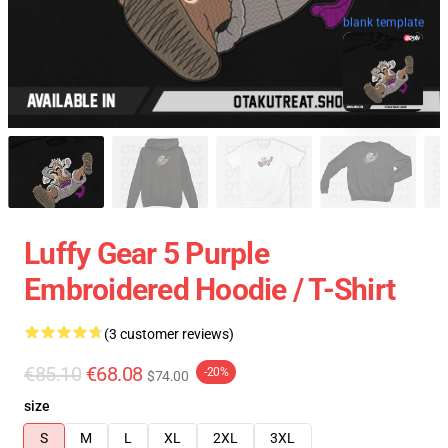
blank template
Luffy Gear 5 Purple
Embroidered Hoodie / T-Shirt
(3 customer reviews)
€85.10
€68.08
-20%
$74.00
size
S
M
L
XL
2XL
3XL