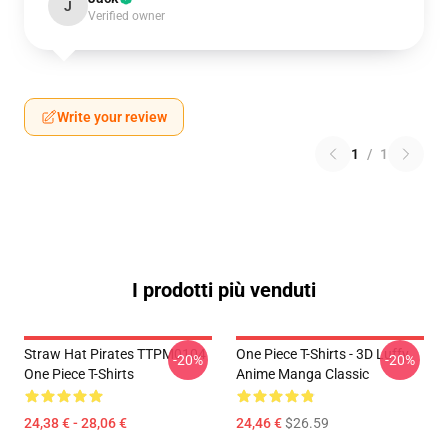
J
Verified owner
Write your review
1
/
1
I prodotti più venduti
Straw Hat Pirates TTPM0104
One Piece T-Shirts - 3D Luffy
-20%
-20%
One Piece T-Shirts
Anime Manga Classic
24,38 € - 28,06 €
24,46 €
$26.59