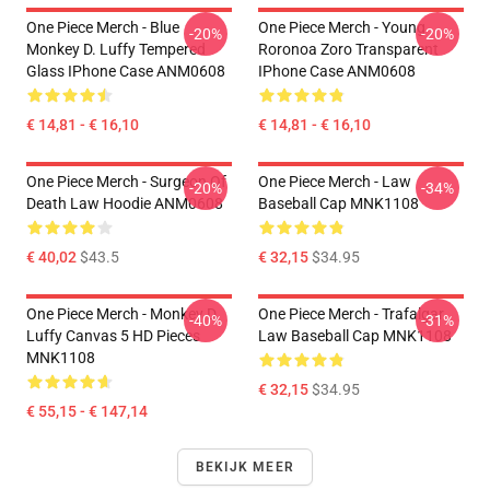
One Piece Merch - Blue
One Piece Merch - Young
-20%
-20%
Monkey D. Luffy Tempered
Roronoa Zoro Transparent
Glass IPhone Case ANM0608
IPhone Case ANM0608
€ 14,81 - € 16,10
€ 14,81 - € 16,10
One Piece Merch - Surgeon Of
One Piece Merch - Law
-20%
-34%
Death Law Hoodie ANM0608
Baseball Cap MNK1108
€ 40,02
$43.5
€ 32,15
$34.95
One Piece Merch - Monkey D.
One Piece Merch - Trafalgar
-40%
-31%
Luffy Canvas 5 HD Pieces
Law Baseball Cap MNK1108
MNK1108
€ 32,15
$34.95
€ 55,15 - € 147,14
BEKIJK MEER