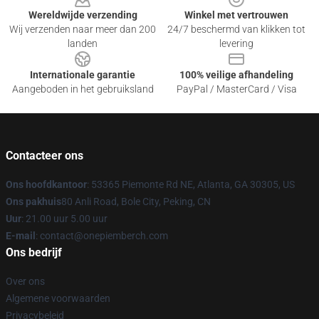
Wereldwijde verzending
Winkel met vertrouwen
Wij verzenden naar meer dan 200
24/7 beschermd van klikken tot
landen
levering
Internationale garantie
100% veilige afhandeling
Aangeboden in het gebruiksland
PayPal / MasterCard / Visa
Contacteer ons
Ons hoofdkantoor
: 53365 Piemonte Rd NE, Atlanta, GA 30305, US
Ons pakhuis
80 Anli Road, Bole City, Peking, CN
Uur
: 21.00 uur 5.00 uur
E-mail
: contact@onepiemberch.com
Ons bedrijf
Over ons
Algemene voorwaarden
Privacybeleid