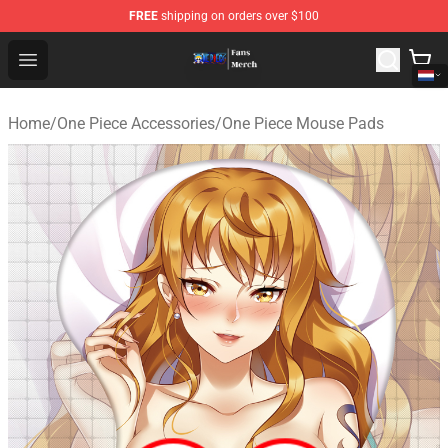
FREE
shipping on orders over $100
One Piece Store - Official One Piece Merchandise Shop
Open menu
Home
/
One Piece Accessories
/
One Piece Mouse Pads