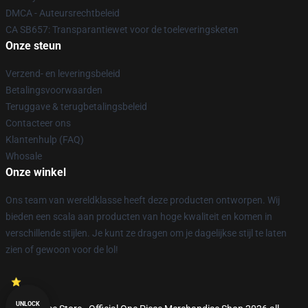
DMCA - Auteursrechtbeleid
CA SB657: Transparantiewet voor de toeleveringsketen
Onze steun
Verzend- en leveringsbeleid
Betalingsvoorwaarden
Teruggave & terugbetalingsbeleid
Contacteer ons
Klantenhulp (FAQ)
Whosale
Onze winkel
Ons team van wereldklasse heeft deze producten ontworpen. Wij
bieden een scala aan producten van hoge kwaliteit en komen in
verschillende stijlen. Je kunt ze dragen om je dagelijkse stijl te laten
zien of gewoon voor de lol!
UNLOCK