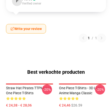
P
Verified owner
Write your review
1
/
1
Best verkochte producten
Straw Hat Pirates TTPM0104
One Piece T-Shirts - 3D Luffy
-20%
-20%
One Piece T-Shirts
Anime Manga Classic
€ 24,38 - € 28,06
€ 24,46
$26.59