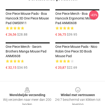
One Piece Mouse Pads - Boa
One Piece Merch - Boa
-43%
Hancock 3D One Piece Mouse
Hancock Ergonomic Mouse
Pad OMS0911
Pad ANM0608
€ 26,56
$28.88
€ 36,75
$39.95
One Piece Merch - Sworn
One Piece Mouse Pads - Nico
Brothers Manga Mouse Pad
Robin One Piece 3D Boob
ANM0608
Mouse Pad
€ 32,15
$34.95
€ 20,87
$22.69
Footer
Wereldwijde verzending
Winkel met vertrouwen
Wij verzenden naar meer dan 200
24/7 beschermd van klikken tot
landen
levering