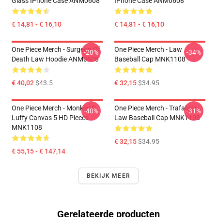
Glass IPhone Case ANM0608
IPhone Case ANM0608
€ 14,81 - € 16,10
€ 14,81 - € 16,10
One Piece Merch - Surgeon Of
One Piece Merch - Law
-20%
-34%
Death Law Hoodie ANM0608
Baseball Cap MNK1108
€ 40,02
$43.5
€ 32,15
$34.95
One Piece Merch - Monkey D.
One Piece Merch - Trafalgar
-40%
-31%
Luffy Canvas 5 HD Pieces
Law Baseball Cap MNK1108
MNK1108
€ 32,15
$34.95
€ 55,15 - € 147,14
BEKIJK MEER
Gerelateerde producten