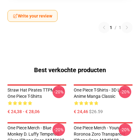
Write your review
1
/
1
Best verkochte producten
Straw Hat Pirates TTPM0104
One Piece T-Shirts - 3D Luffy
-20%
-20%
One Piece T-Shirts
Anime Manga Classic
€ 24,38 - € 28,06
€ 24,46
$26.59
One Piece Merch - Blue
One Piece Merch - Young
-20%
-20%
Monkey D. Luffy Tempered
Roronoa Zoro Transparent