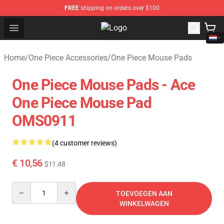
FREE
shipping on orders over $100
Open menu
One Piece Store - Official One Pie
Home
/
One Piece Accessories
/
One Piece Mouse Pads
One Piece Mouse Pads - Ace
One Piece Mouse Pad
OMS0911
(4 customer reviews)
€ 10,56
$11.48
Quantity
TOEVOEGEN AAN
WINKELWAGEN