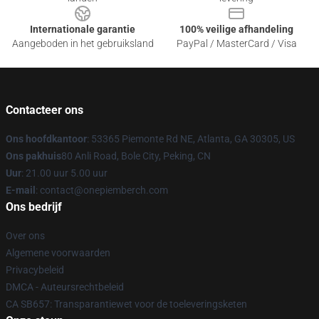
Internationale garantie
100% veilige afhandeling
Aangeboden in het gebruiksland
PayPal / MasterCard / Visa
Contacteer ons
Ons hoofdkantoor
: 53365 Piemonte Rd NE, Atlanta, GA 30305, US
Ons pakhuis
80 Anli Road, Bole City, Peking, CN
Uur
: 21.00 uur 5.00 uur
E-mail
: contact@onepiemberch.com
Ons bedrijf
Over ons
Algemene voorwaarden
Privacybeleid
DMCA - Auteursrechtbeleid
CA SB657: Transparantiewet voor de toeleveringsketen