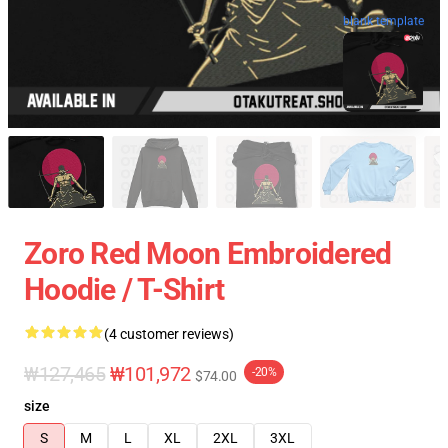
blank template
Zoro Red Moon Embroidered
Hoodie / T-Shirt
(4 customer reviews)
₩127,465
₩101,972
-20%
$74.00
size
S
M
L
XL
2XL
3XL