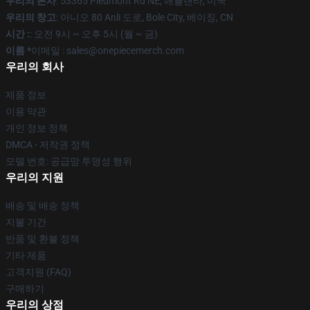
우리의 본사
: 53365 Piedmont Rd NE, 애틀랜타, 미국
우리의 창고
: 아니오 80 Anli 도로, Bole City, 베이징, CN
시간 :
: 오전 9시 ~ 오후 5시 (월 ~ 금)
이름 *
이메일 : sales@onepiecemerch.com
우리의 회사
제품 정보
이용 약관
개인 정보 정책
DMCA - 저작권 정책
모델 번호: 공급망 투명성 행위
우리의 지원
배송 및 배송 정책
지불 기간
반품 및 환불 정책
기타 제품
고객지원 (FAQ)
구매하기
우리의 상점