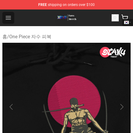
FREE
shipping on orders over $100
One Piece Store - Official One Piece Merchandise Shop
Open menu
홈
/
One Piece 자수 피복