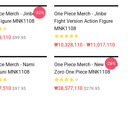
-32%
ce Merch - Jinbe
One Piece Merch - Jinbe
Figure MNK1108
Fight Version Action Figure
MNK1108
3,110
$99.95
₩10,328,110 - ₩11,017,110
-28%
ce Merch - Nami
One Piece Merch - New World
uni MNK1108
Zoro One Piece MNK1108
7,510
₩38,577,110
$97.95
$279.95