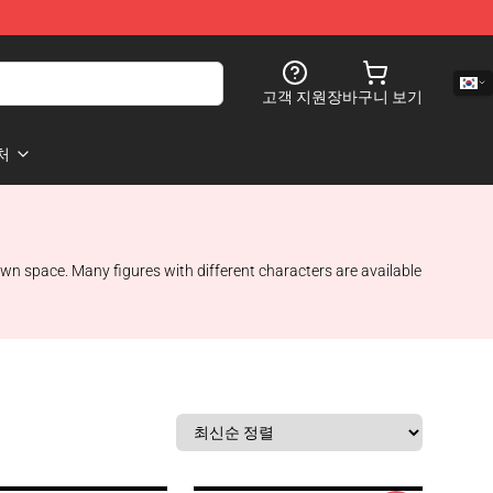
고객 지원
장바구니 보기
처
own space. Many figures with different characters are available