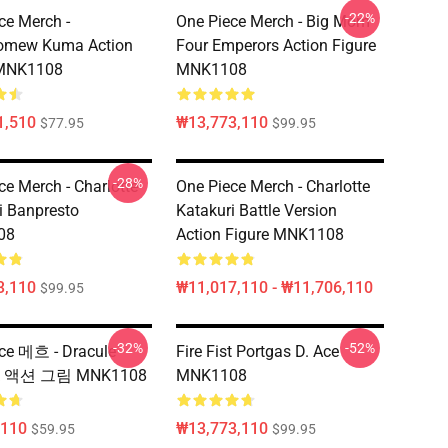
-22%
ce Merch -
One Piece Merch - Big Mom
lomew Kuma Action
Four Emperors Action Figure
 MNK1108
MNK1108
1,510
₩13,773,110
$77.95
$99.95
-28%
ce Merch - Charlotte
One Piece Merch - Charlotte
i Banpresto
Katakuri Battle Version
08
Action Figure MNK1108
3,110
₩11,017,110 - ₩11,706,110
$99.95
-32%
-52%
ce 메흐 - Dracule
Fire Fist Portgas D. Ace
k 액션 그림 MNK1108
MNK1108
,110
₩13,773,110
$59.95
$99.95