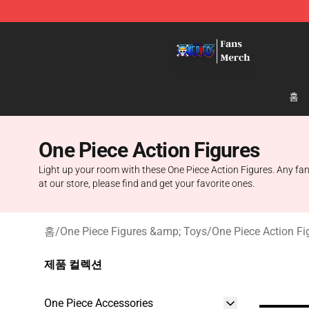
One Piece Store - Official One Piece Merchandise Shop
홈
One Piece Action Figures
Light up your room with these One Piece Action Figures. Any fan
at our store, please find and get your favorite ones.
홈
/
One Piece Figures &amp; Toys
/
One Piece Action Fi
제품 컬렉션
One Piece Accessories