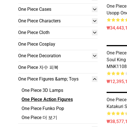
One Piece
One Piece Cases
Usopp On
One Piece Characters
₩34,443,
One Piece Cloth
One Piece Cosplay
One Piece
One Piece Decoration
Soul King
MNK1108
One Piece 자수 피복
One Piece Figures &amp; Toys
₩12,395,
One Piece 3D Lamps
One Piece Action Figures
One Piece 
Katakuri 
One Piece Funko Pop
One Piece 더 보기
₩38,577,