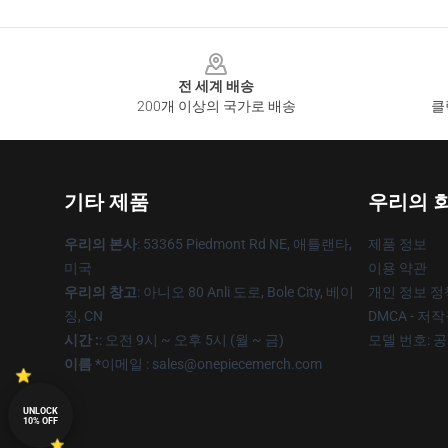
Footer
전 세계 배송
200개 이상의 국가로 배송
클
기타 제품
우리의 
우리의 본사
: 53365 Piedmont Rd NE, 애틀랜타,
제품 정보
미국
이용 약관
우리의 창고
: 아니오 80 Anli 도로, Bole City, 베이
개인 정보 정
징, CN
DMCA - 저
시간 :
: 오전 9시 ~ 오후 5시 (월 ~ 금)
모델 번호: 
이름 *
이메일 : sales@onepiecemerch.com
UNLOCK
10% OFF