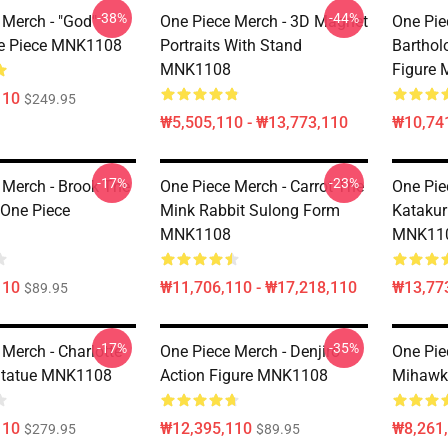
-38%
-44%
 Merch - "God"
One Piece Merch - 3D Magnet
One Pie
e Piece MNK1108
Portraits With Stand
Bartho
MNK1108
Figure
110
$249.95
₩5,505,110 - ₩13,773,110
₩10,74
-17%
-23%
 Merch - Brook The
One Piece Merch - Carrot The
One Pie
 One Piece
Mink Rabbit Sulong Form
Katakur
MNK1108
MNK11
110
₩11,706,110 - ₩17,218,110
₩13,77
$89.95
-17%
-35%
Merch - Charlotte
One Piece Merch - Denjiro
One Pie
Statue MNK1108
Action Figure MNK1108
Mihaw
110
₩12,395,110
₩8,261
$279.95
$89.95