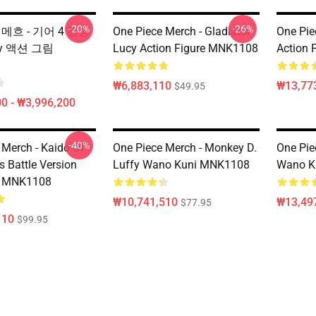
-20%
-26%
ce 메흐 - 기어 4 원숭
One Piece Merch - Gladiator
One Pie
ffy 액션 그림
Lucy Action Figure MNK1108
Action 
₩6,883,110
₩13,77
$49.95
0 - ₩3,996,200
-40%
 Merch - Kaido Of
One Piece Merch - Monkey D.
One Pie
s Battle Version
Luffy Wano Kuni MNK1108
Wano K
e MNK1108
₩10,741,510
₩13,49
$77.95
110
$99.95