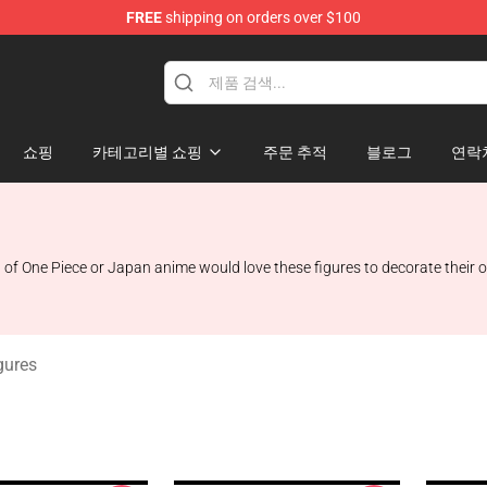
FREE
shipping on orders over $100
쇼핑
카테고리별 쇼핑
주문 추적
블로그
연락
 of One Piece or Japan anime would love these figures to decorate their 
gures