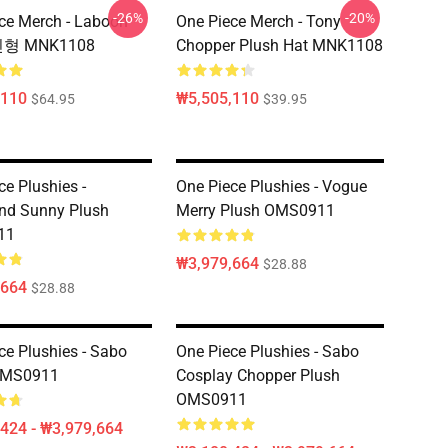
-26%
-20%
ce Merch - Laboon
One Piece Merch - Tony
 인형 MNK1108
Chopper Plush Hat MNK1108
,110
₩5,505,110
$64.95
$39.95
ce Plushies -
One Piece Plushies - Vogue
nd Sunny Plush
Merry Plush OMS0911
11
₩3,979,664
$28.88
,664
$28.88
ce Plushies - Sabo
One Piece Plushies - Sabo
OMS0911
Cosplay Chopper Plush
OMS0911
424 - ₩3,979,664