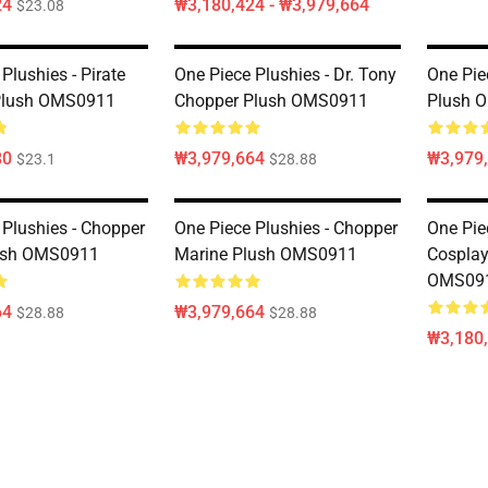
24
₩3,180,424 - ₩3,979,664
$23.08
Plushies - Pirate
One Piece Plushies - Dr. Tony
One Pie
Plush OMS0911
Chopper Plush OMS0911
Plush 
80
₩3,979,664
₩3,979
$23.1
$28.88
 Plushies - Chopper
One Piece Plushies - Chopper
One Pie
ush OMS0911
Marine Plush OMS0911
Cosplay
OMS09
64
₩3,979,664
$28.88
$28.88
₩3,180,