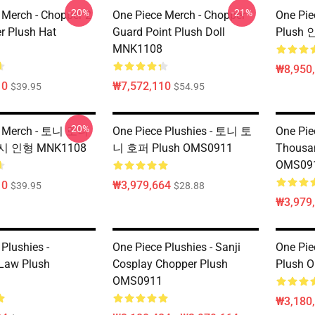
-20%
-21%
 Merch - Chopper 2
One Piece Merch - Chopper
One Pie
er Plush Hat
Guard Point Plush Doll
Plush
MNK1108
₩8,950
10
₩7,572,110
$39.95
$54.95
-20%
e Merch - 토니 토니
One Piece Plushies - 토니 토
One Pie
 인형 MNK1108
니 호퍼 Plush OMS0911
Thousa
OMS09
10
₩3,979,664
$39.95
$28.88
₩3,979
Plushies -
One Piece Plushies - Sanji
One Pie
 Law Plush
Cosplay Chopper Plush
Plush 
OMS0911
₩3,180,