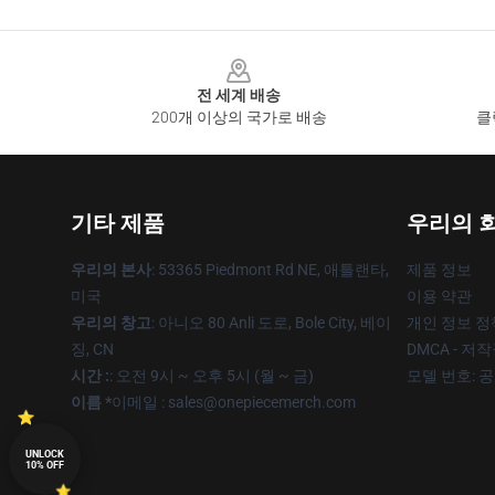
Footer
전 세계 배송
200개 이상의 국가로 배송
클
기타 제품
우리의 
우리의 본사
: 53365 Piedmont Rd NE, 애틀랜타,
제품 정보
미국
이용 약관
우리의 창고
: 아니오 80 Anli 도로, Bole City, 베이
개인 정보 정
징, CN
DMCA - 저
시간 :
: 오전 9시 ~ 오후 5시 (월 ~ 금)
모델 번호: 
이름 *
이메일 : sales@onepiecemerch.com
UNLOCK
10% OFF