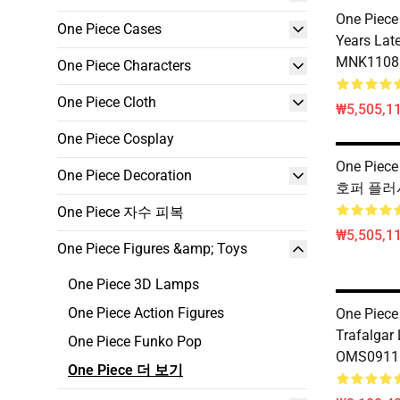
One Piece
One Piece Cases
Years Lat
MNK1108
One Piece Characters
One Piece Cloth
₩5,505,1
One Piece Cosplay
One Piec
One Piece Decoration
호퍼 플러시
One Piece 자수 피복
₩5,505,1
One Piece Figures &amp; Toys
One Piece 3D Lamps
One Piece Action Figures
One Piece 
Trafalgar
One Piece Funko Pop
OMS0911
One Piece 더 보기