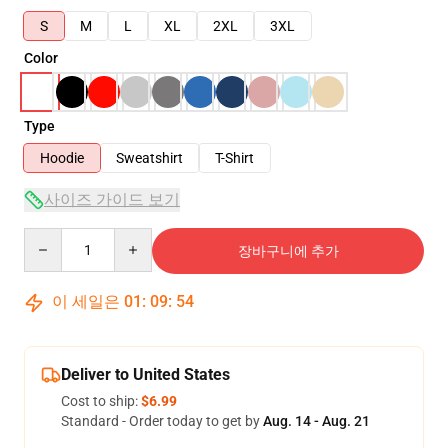
S
M
L
XL
2XL
3XL
Color
Type
Hoodie
Sweatshirt
T-Shirt
사이즈 가이드 보기
Quantity
장바구니에 추가
이 세일은
01
:
09
:
54
Deliver to United States
Cost to ship:
$6.99
Standard - Order today to get by
Aug. 14 - Aug. 21