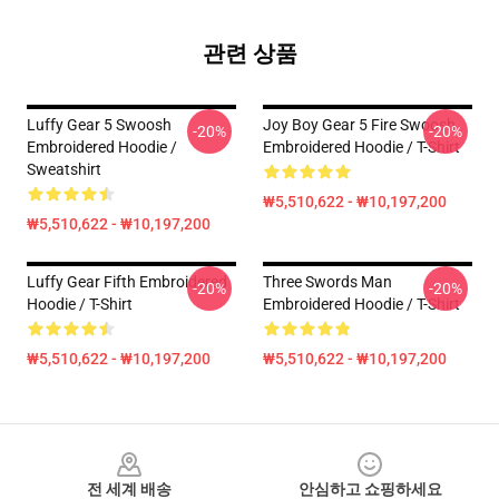
관련 상품
Luffy Gear 5 Swoosh
Joy Boy Gear 5 Fire Swoosh
-20%
-20%
Embroidered Hoodie /
Embroidered Hoodie / T-Shirt
Sweatshirt
₩5,510,622 - ₩10,197,200
₩5,510,622 - ₩10,197,200
Luffy Gear Fifth Embroidered
Three Swords Man
-20%
-20%
Hoodie / T-Shirt
Embroidered Hoodie / T-Shirt
₩5,510,622 - ₩10,197,200
₩5,510,622 - ₩10,197,200
Footer
전 세계 배송
안심하고 쇼핑하세요