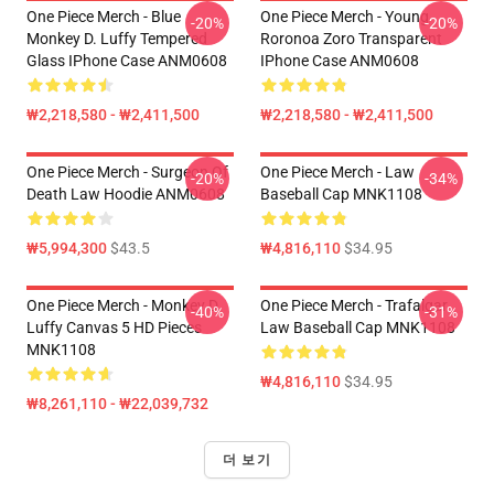
One Piece Merch - Blue
One Piece Merch - Young
-20%
-20%
Monkey D. Luffy Tempered
Roronoa Zoro Transparent
Glass IPhone Case ANM0608
IPhone Case ANM0608
₩2,218,580 - ₩2,411,500
₩2,218,580 - ₩2,411,500
One Piece Merch - Surgeon Of
One Piece Merch - Law
-20%
-34%
Death Law Hoodie ANM0608
Baseball Cap MNK1108
₩5,994,300
$43.5
₩4,816,110
$34.95
One Piece Merch - Monkey D.
One Piece Merch - Trafalgar
-40%
-31%
Luffy Canvas 5 HD Pieces
Law Baseball Cap MNK1108
MNK1108
₩4,816,110
$34.95
₩8,261,110 - ₩22,039,732
더 보기