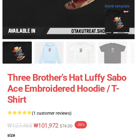
blank template
Three Brother’s Hat Luffy Sabo
Ace Embroidered Hoodie / T-
Shirt
(1 customer reviews)
₩127,465
₩101,972
-20%
$74.00
size