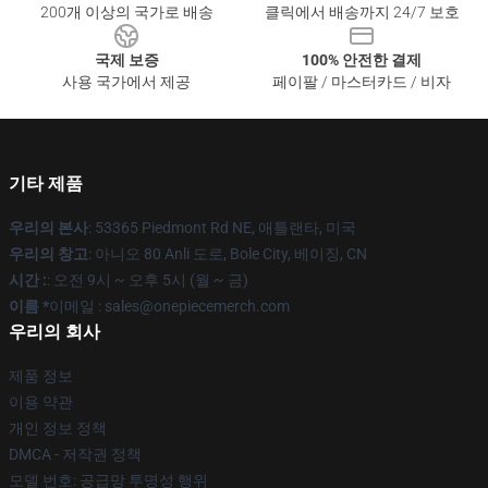
200개 이상의 국가로 배송
클릭에서 배송까지 24/7 보호
국제 보증
100% 안전한 결제
사용 국가에서 제공
페이팔 / 마스터카드 / 비자
기타 제품
우리의 본사
: 53365 Piedmont Rd NE, 애틀랜타, 미국
우리의 창고
: 아니오 80 Anli 도로, Bole City, 베이징, CN
시간 :
: 오전 9시 ~ 오후 5시 (월 ~ 금)
이름 *
이메일 : sales@onepiecemerch.com
우리의 회사
제품 정보
이용 약관
개인 정보 정책
DMCA - 저작권 정책
모델 번호: 공급망 투명성 행위