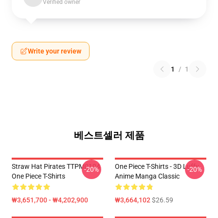
Verified owner
Write your review
1
/
1
베스트셀러 제품
Straw Hat Pirates TTPM0104
One Piece T-Shirts - 3D Luffy
-20%
-20%
One Piece T-Shirts
Anime Manga Classic
₩3,651,700 - ₩4,202,900
₩3,664,102
$26.59