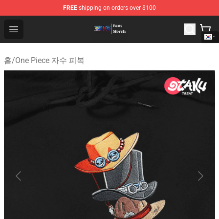
FREE
shipping on orders over $100
One Piece Store - Official One Piece Merchandise Shop
Open menu
홈
/
One Piece 자수 피복