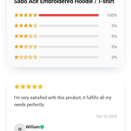
Sabo Ace Embroidered Hoodie / T-shirt
★★★★★
100%
★★★★☆
0%
★★★☆☆
0%
★★☆☆☆
0%
★☆☆☆☆
0%
I’m very satisfied with this product; it fulfills all my
needs perfectly.
Dec 12, 2024
William
W