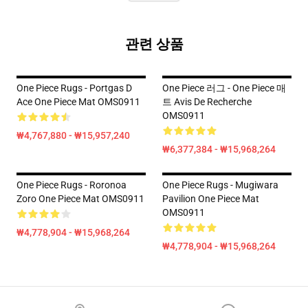
관련 상품
One Piece Rugs - Portgas D
One Piece 러그 - One Piece 매
Ace One Piece Mat OMS0911
트 Avis De Recherche
OMS0911
₩4,767,880 - ₩15,957,240
₩6,377,384 - ₩15,968,264
One Piece Rugs - Roronoa
One Piece Rugs - Mugiwara
Zoro One Piece Mat OMS0911
Pavilion One Piece Mat
OMS0911
₩4,778,904 - ₩15,968,264
₩4,778,904 - ₩15,968,264
Footer