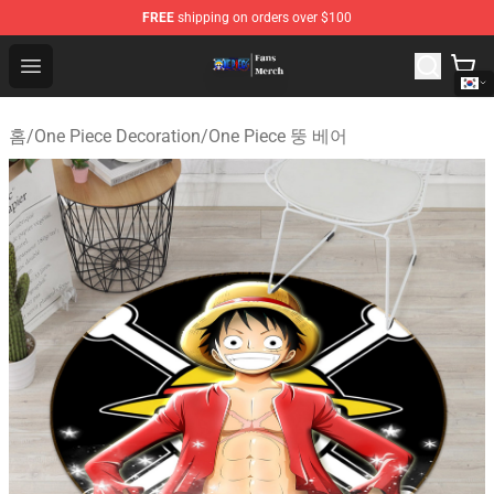
FREE
shipping on orders over $100
One Piece Store - Official One Piece Merchandise Shop
Open menu
홈
/
One Piece Decoration
/
One Piece 뚱 베어