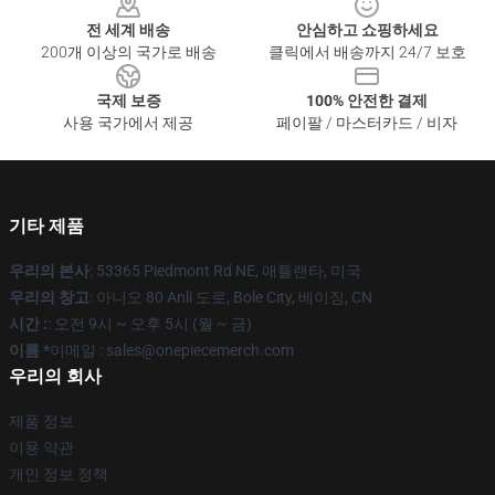
전 세계 배송
안심하고 쇼핑하세요
200개 이상의 국가로 배송
클릭에서 배송까지 24/7 보호
국제 보증
100% 안전한 결제
사용 국가에서 제공
페이팔 / 마스터카드 / 비자
기타 제품
우리의 본사
: 53365 Piedmont Rd NE, 애틀랜타, 미국
우리의 창고
: 아니오 80 Anli 도로, Bole City, 베이징, CN
시간 :
: 오전 9시 ~ 오후 5시 (월 ~ 금)
이름 *
이메일 : sales@onepiecemerch.com
우리의 회사
제품 정보
이용 약관
개인 정보 정책