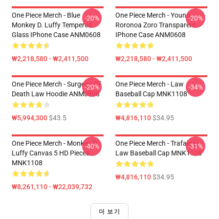
One Piece Merch - Blue
One Piece Merch - Young
-20%
-20%
Monkey D. Luffy Tempered
Roronoa Zoro Transparent
Glass IPhone Case ANM0608
IPhone Case ANM0608
₩2,218,580 - ₩2,411,500
₩2,218,580 - ₩2,411,500
One Piece Merch - Surgeon Of
One Piece Merch - Law
-20%
-34%
Death Law Hoodie ANM0608
Baseball Cap MNK1108
₩5,994,300
$43.5
₩4,816,110
$34.95
One Piece Merch - Monkey D.
One Piece Merch - Trafalgar
-40%
-31%
Luffy Canvas 5 HD Pieces
Law Baseball Cap MNK1108
MNK1108
₩4,816,110
$34.95
₩8,261,110 - ₩22,039,732
더 보기