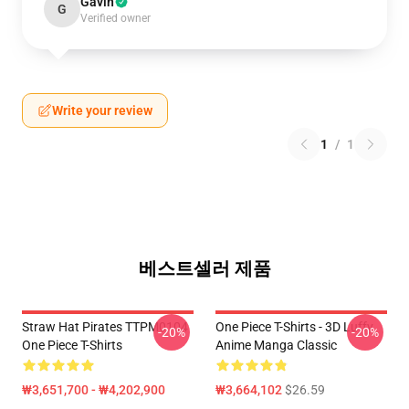
Gavin
G
Verified owner
Write your review
1
/
1
베스트셀러 제품
Straw Hat Pirates TTPM0104
One Piece T-Shirts - 3D Luffy
-20%
-20%
One Piece T-Shirts
Anime Manga Classic
₩3,651,700 - ₩4,202,900
₩3,664,102
$26.59