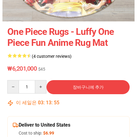
One Piece Rugs - Luffy One
Piece Fun Anime Rug Mat
(4 customer reviews)
₩6,201,000
$45
Quantity
장바구니에 추가
이 세일은
03
:
13
:
54
Deliver to United States
Cost to ship:
$6.99