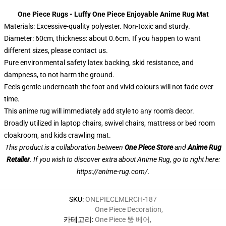
One Piece Rugs - Luffy One Piece Enjoyable Anime Rug Mat
Materials: Excessive-quality polyester. Non-toxic and sturdy.
Diameter: 60cm, thickness: about 0.6cm. If you happen to want
different sizes, please contact us.
Pure environmental safety latex backing, skid resistance, and
dampness, to not harm the ground.
Feels gentle underneath the foot and vivid colours will not fade over
time.
This anime rug will immediately add style to any room's decor.
Broadly utilized in laptop chairs, swivel chairs, mattress or bed room
cloakroom, and kids crawling mat.
This product is a collaboration between
One Piece Store
and
Anime Rug
Retailer
. If you wish to discover extra about Anime Rug, go to right here:
https://anime-rug.com/
.
SKU
:
ONEPIECEMERCH-187
One Piece Decoration
,
카테고리
:
One Piece 뚱 베어
,