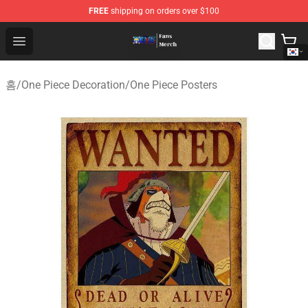
FREE
shipping on orders over $100
One Piece Store - Official One Piece Merchandise Shop
Open menu
홈
/
One Piece Decoration
/
One Piece Posters