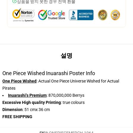
상품을 받지 못한 경우 전액 환불
설명
One Piece Wished Inuarashi Poster Info
One Piece Wished
: Actual One Piece Universe Wished for Actual
Pirates
Inuarashi’s Premium
: 870,000,000 Berrys
Excessive High quality Printing
: true colours
Dimension
: 51 cmx 36 cm
FREE SHIPPING