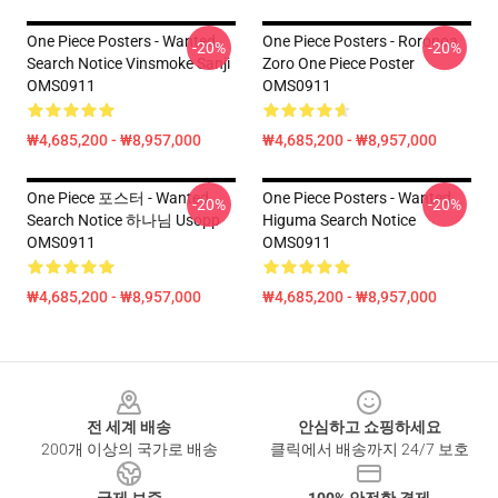
One Piece Posters - Wanted
One Piece Posters - Roronoa
-20%
-20%
Search Notice Vinsmoke Sanji
Zoro One Piece Poster
OMS0911
OMS0911
₩4,685,200 - ₩8,957,000
₩4,685,200 - ₩8,957,000
One Piece 포스터 - Wanted
One Piece Posters - Wanted
-20%
-20%
Search Notice 하나님 Usopp
Higuma Search Notice
OMS0911
OMS0911
₩4,685,200 - ₩8,957,000
₩4,685,200 - ₩8,957,000
Footer
전 세계 배송
안심하고 쇼핑하세요
200개 이상의 국가로 배송
클릭에서 배송까지 24/7 보호