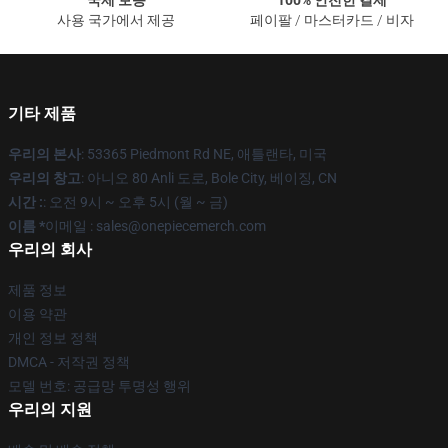
국제 보증
100% 안전한 결제
사용 국가에서 제공
페이팔 / 마스터카드 / 비자
기타 제품
우리의 본사
: 53365 Piedmont Rd NE, 애틀랜타, 미국
우리의 창고
: 아니오 80 Anli 도로, Bole City, 베이징, CN
시간 :
: 오전 9시 ~ 오후 5시 (월 ~ 금)
이름 *
이메일 : sales@onepiecemerch.com
우리의 회사
제품 정보
이용 약관
개인 정보 정책
DMCA - 저작권 정책
모델 번호: 공급망 투명성 행위
우리의 지원