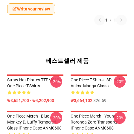
Write your review
1
/
1
베스트셀러 제품
Straw Hat Pirates TTPM0104
One Piece T-Shirts - 3D Luffy
-20%
-20%
One Piece T-Shirts
Anime Manga Classic
₩3,651,700 - ₩4,202,900
₩3,664,102
$26.59
One Piece Merch - Blue
One Piece Merch - Young
-20%
-20%
Monkey D. Luffy Tempered
Roronoa Zoro Transparent
Glass IPhone Case ANM0608
IPhone Case ANM0608