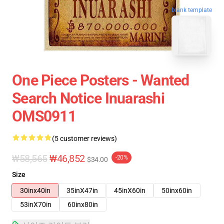
blank template
One Piece Posters - Wanted
Search Notice Inuarashi
OMS0911
(5 customer reviews)
₩58,565
₩46,852
-20%
$34.00
Size
30inx40in
35inX47in
45inX60in
50inx60in
53inX70in
60inx80in