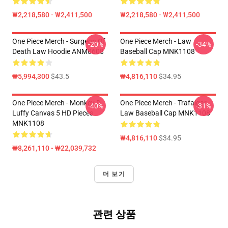
₩2,218,580 - ₩2,411,500
₩2,218,580 - ₩2,411,500
One Piece Merch - Surgeon Of
One Piece Merch - Law
-20%
-34%
Death Law Hoodie ANM0608
Baseball Cap MNK1108
₩5,994,300
$43.5
₩4,816,110
$34.95
One Piece Merch - Monkey D.
One Piece Merch - Trafalgar
-40%
-31%
Luffy Canvas 5 HD Pieces
Law Baseball Cap MNK1108
MNK1108
₩4,816,110
$34.95
₩8,261,110 - ₩22,039,732
더 보기
관련 상품