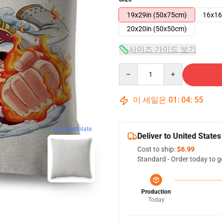
19x29in (50x75cm)
16x16
20x20in (50x50cm)
사이즈 가이드 보기
Quantity
이 세일은
01
:
04
:
54
blank template
Deliver to United States
Cost to ship:
$6.99
Standard - Order today to g
Production
Today