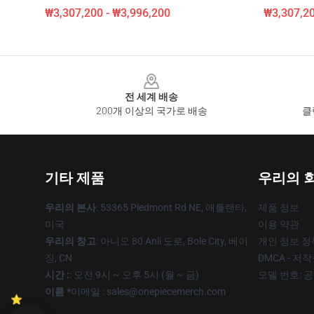
₩3,307,200 - ₩3,996,200
₩3,307,20
Footer
전 세계 배송
200개 이상의 국가로 배송
클
기타 제품
우리의 
우리의 본사
: 53365 Piedmont Rd NE, 애틀랜타,
제품 정보
미국
이용 약관
우리의 창고
: 아니오 80 Anli 도로, Bole City, 베이
개인 정보 정
징, CN
DMCA - 저
시간 :
: 오전 9시 ~ 오후 5시 (월 ~ 금)
모델 번호: 
이름 *
이메일 : sales@onepiecemerch.com