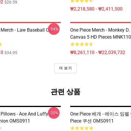
02
$26.59
₩2,218,580 - ₩2,411,500
-34%
 Merch - Law Baseball Cap
One Piece Merch - Monkey D.
Canvas 5 HD Pieces MNK11
10
₩8,261,110 - ₩22,039,732
$34.95
더 보기
관련 상품
-20%
 Pillows - Ace And Luffy One
One Piece 베개 - 에이스 임펠
shion OMS0911
Piece 쿠션 OMS0911