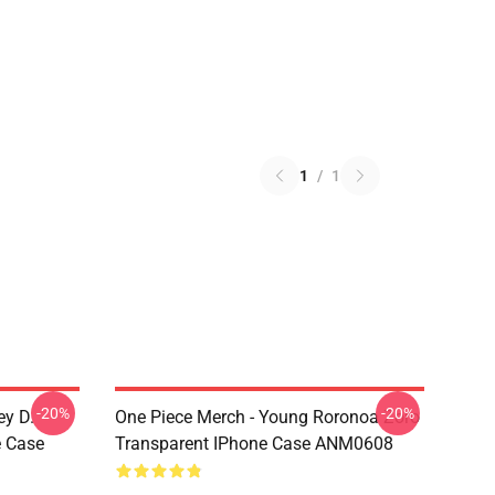
1
/
1
-20%
-20%
ey D.
One Piece Merch - Young Roronoa Zoro
e Case
Transparent IPhone Case ANM0608