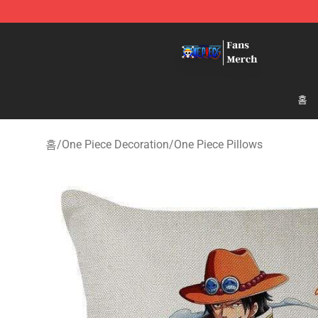
One Piece Store - Official One Piece Merchandise Shop
홈
홈
/
One Piece Decoration
/
One Piece Pillows