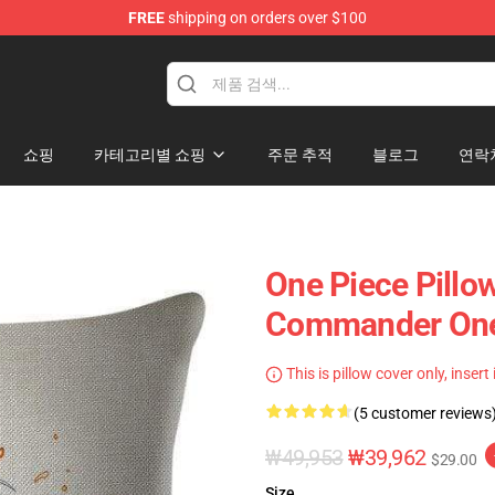
FREE
shipping on orders over $100
쇼핑
카테고리별 쇼핑
주문 추적
블로그
연락
One Piece Pillo
Commander One
This is pillow cover only, insert
(5 customer reviews
₩49,953
₩39,962
$29.00
Size