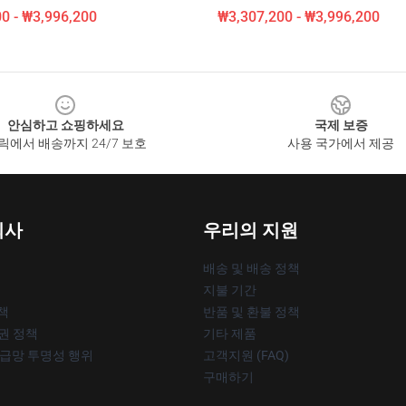
0 - ₩3,996,200
₩3,307,200 - ₩3,996,200
안심하고 쇼핑하세요
국제 보증
릭에서 배송까지 24/7 보호
사용 국가에서 제공
회사
우리의 지원
배송 및 배송 정책
지불 기간
책
반품 및 환불 정책
작권 정책
기타 제품
공급망 투명성 행위
고객지원 (FAQ)
구매하기