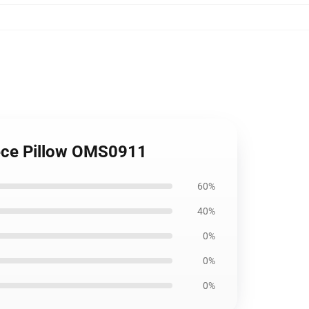
iece Pillow OMS0911
60%
40%
0%
0%
0%