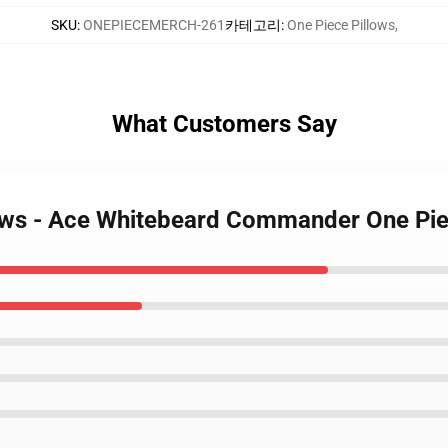
SKU
:
ONEPIECEMERCH-261
카테고리
:
One Piece Pillows
,
What Customers Say
llows - Ace Whitebeard Commander One P