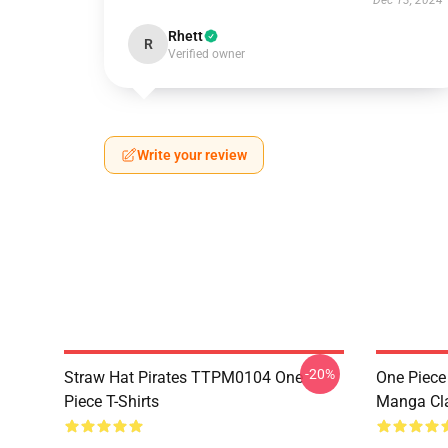
Dec 13, 2024
Rhett
R
Verified owner
Write your review
-20%
Straw Hat Pirates TTPM0104 One
One Piece 
Piece T-Shirts
Manga Cl