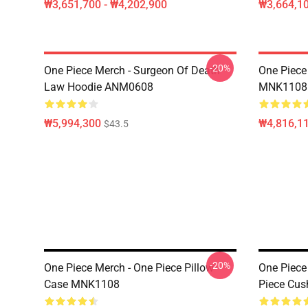
₩3,651,700 - ₩4,202,900
₩3,664,1
-20%
One Piece Merch - Surgeon Of Death
One Piece
Law Hoodie ANM0608
MNK1108
₩5,994,300
₩4,816,1
$43.5
-20%
One Piece Merch - One Piece Pillow
One Piece
Case MNK1108
Piece Cu