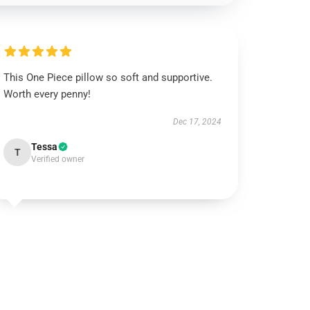
This One Piece pillow so soft and supportive.
Worth every penny!
Dec 17, 2024
Tessa
T
Verified owner