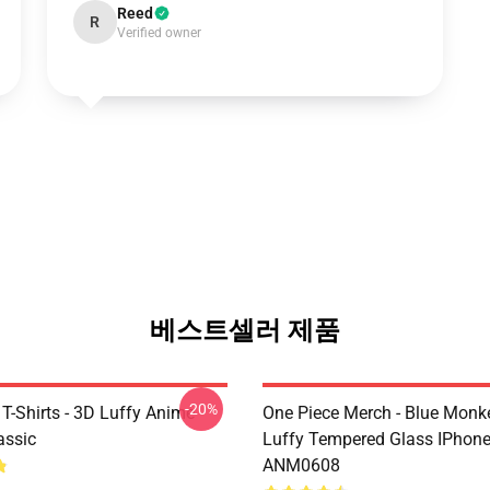
Reed
R
Verified owner
베스트셀러 제품
-20%
T-Shirts - 3D Luffy Anime
One Piece Merch - Blue Monk
assic
Luffy Tempered Glass IPhon
ANM0608