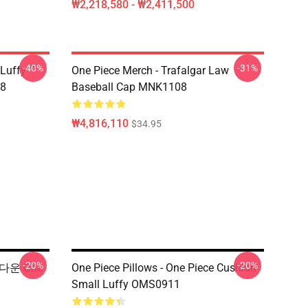
₩2,218,580 - ₩2,411,500
-40%
-31%
 Luffy
One Piece Merch - Trafalgar Law
08
Baseball Cap MNK1108
₩4,816,110
$34.95
-20%
-20%
 다운 One
One Piece Pillows - One Piece Cushion
Small Luffy OMS0911