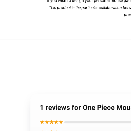
If you wish to design your personal mouse pa
This product is the particular collaboration be
pre
1 reviews for One Piece Mo
★★★★★