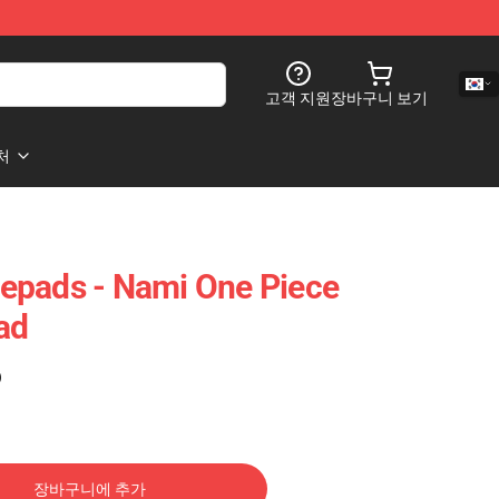
고객 지원
장바구니 보기
처
epads - Nami One Piece
ad
)
장바구니에 추가