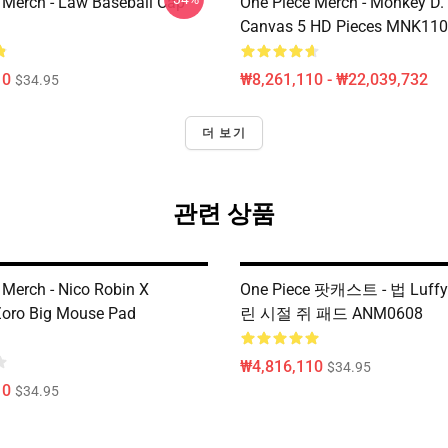
 Merch - Law Baseball Cap
One Piece Merch - Monkey D.
Canvas 5 HD Pieces MNK11
10
₩8,261,110 - ₩22,039,732
$34.95
더 보기
관련 상품
 Merch - Nico Robin X
One Piece 팟캐스트 - 법 Luff
oro Big Mouse Pad
린 시절 쥐 패드 ANM0608
₩4,816,110
$34.95
10
$34.95