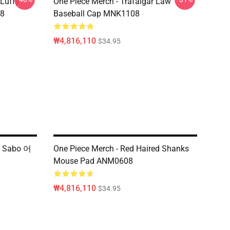
 Luffy
One Piece Merch - Trafalgar Law
08
Baseball Cap MNK1108
₩4,816,110
$34.95
y Sabo 어
One Piece Merch - Red Haired Shanks
Mouse Pad ANM0608
₩4,816,110
$34.95