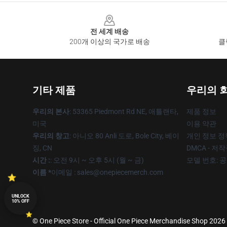
Footer
전 세계 배송
200개 이상의 국가로 배송
클
기타 제품
우리의 
우리의 본사
: 53365 Piedmont Rd NE, 애틀랜타,
제품 정보
미국
이용 약관
우리의 창고
: 아니오 80 Anli 도로, Bole City, 베이
개인 정보 정
징, CN
DMCA - 저
시간 :
: 오전 9시 ~ 오후 5시 (월 ~ 금)
모델 번호: 
이름 *
이메일 : sales@onepiecemerch.com
UNLOCK
10% OFF
© One Piece Store - Official One Piece Merchandise Shop 2026 a