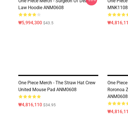
One Piece Merch - Surgeon Of Death
One Piece
Law Hoodie ANM0608
MNK1108
₩5,994,300
₩4,816,1
$43.5
One Piece Merch - The Straw Hat Crew
One Piece
United Mouse Pad ANM0608
Roronoa Z
ANM0608
₩4,816,110
$34.95
₩4,816,1