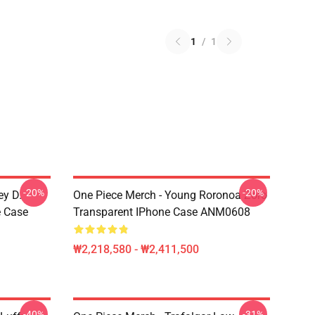
1
/
1
-20%
-20%
ey D.
One Piece Merch - Young Roronoa Zoro
e Case
Transparent IPhone Case ANM0608
₩2,218,580 - ₩2,411,500
-40%
-31%