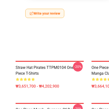
Write your review
-20%
Straw Hat Pirates TTPM0104 One
One Piece 
Piece T-Shirts
Manga Cl
₩3,651,700 - ₩4,202,900
₩3,664,1
-20%