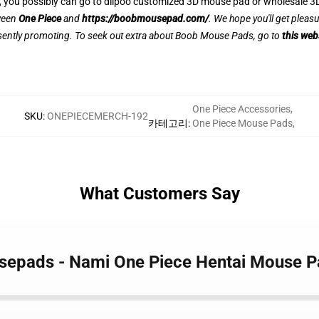
d, you possibly can go to diipoo customized 3D mouse pad or wholesale 
tween
One Piece
and
https://boobmousepad.com/
. We hope you'll get pleasu
sently promoting. To seek out extra about Boob Mouse Pads, go to
this web
One Piece Accessories
,
SKU
:
ONEPIECEMERCH-192
카테고리
:
One Piece Mouse Pads
,
What Customers Say
usepads - Nami One Piece Hentai Mouse 