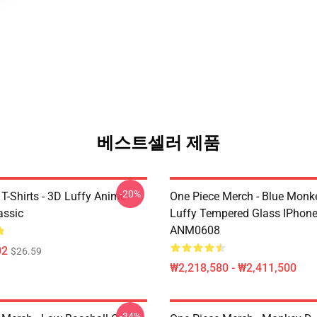
베스트셀러 제품
-20%
T-Shirts - 3D Luffy Anime
One Piece Merch - Blue Monk
assic
Luffy Tempered Glass IPhon
ANM0608
02
$26.59
₩2,218,580 - ₩2,411,500
-34%