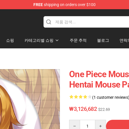
FREE
shipping on orders over $100
쇼핑
카테고리별 쇼핑
주문 추적
블로그
연락
One Piece Mous
Hentai Mouse P
(1 customer reviews
₩3,126,682
$22.69
Quantity