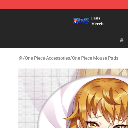
One Piece Store - Official One Piece Merchandise Shop
홈
홈
/
One Piece Accessories
/
One Piece Mouse Pads