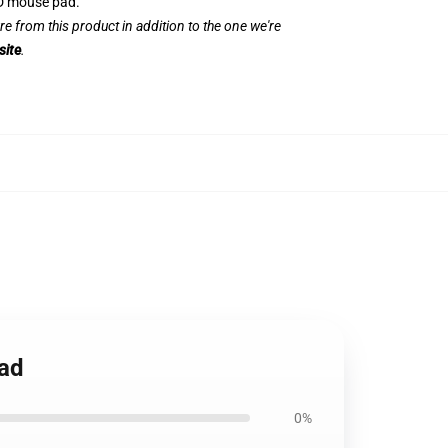
3D mouse pad.
re from this product in addition to the one we're
site
.
Pad
0%