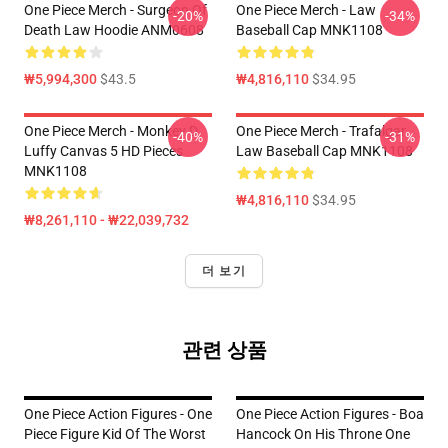
One Piece Merch - Surgeon Of
One Piece Merch - Law
-20%
-34%
Death Law Hoodie ANM0608
Baseball Cap MNK1108
₩5,994,300
$43.5
₩4,816,110
$34.95
One Piece Merch - Monkey D.
One Piece Merch - Trafalgar
-40%
-31%
Luffy Canvas 5 HD Pieces
Law Baseball Cap MNK1108
MNK1108
₩4,816,110
$34.95
₩8,261,110 - ₩22,039,732
더 보기
관련 상품
One Piece Action Figures - One
One Piece Action Figures - Boa
Piece Figure Kid Of The Worst
Hancock On His Throne One