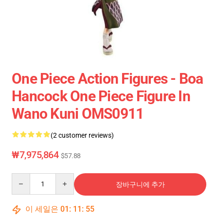
One Piece Action Figures - Boa
Hancock One Piece Figure In
Wano Kuni OMS0911
(2 customer reviews)
₩7,975,864
$57.88
Quantity
장바구니에 추가
이 세일은
01
:
11
:
54