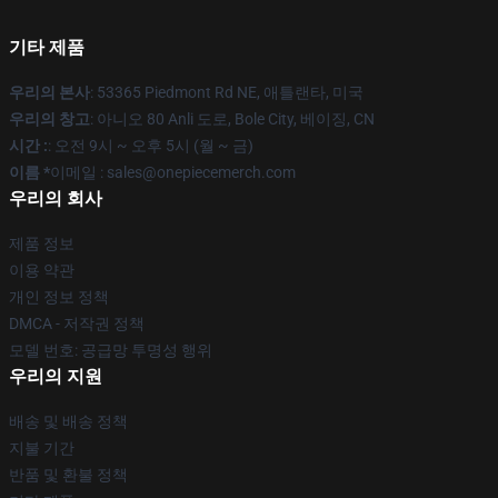
기타 제품
우리의 본사
: 53365 Piedmont Rd NE, 애틀랜타, 미국
우리의 창고
: 아니오 80 Anli 도로, Bole City, 베이징, CN
시간 :
: 오전 9시 ~ 오후 5시 (월 ~ 금)
이름 *
이메일 : sales@onepiecemerch.com
우리의 회사
제품 정보
이용 약관
개인 정보 정책
DMCA - 저작권 정책
모델 번호: 공급망 투명성 행위
우리의 지원
배송 및 배송 정책
지불 기간
반품 및 환불 정책