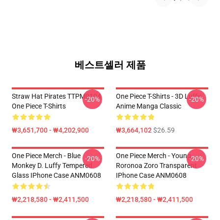
베스트셀러 제품
Straw Hat Pirates TTPM0104
One Piece T-Shirts - 3D Luffy
-20%
-20%
One Piece T-Shirts
Anime Manga Classic
₩3,651,700 - ₩4,202,900
₩3,664,102
$26.59
One Piece Merch - Blue
One Piece Merch - Young
-20%
-20%
Monkey D. Luffy Tempered
Roronoa Zoro Transparent
Glass IPhone Case ANM0608
IPhone Case ANM0608
₩2,218,580 - ₩2,411,500
₩2,218,580 - ₩2,411,500