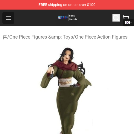
FREE
shipping on orders over $100
One Piece Store - Official One Piece Merchandise Shop
Open menu
홈
/
One Piece Figures &amp; Toys
/
One Piece Action Figures