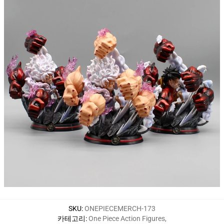
SKU
:
ONEPIECEMERCH-173
카테고리
:
One Piece Action Figures
,