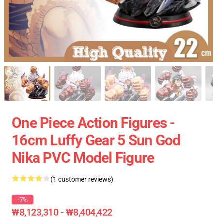
One Piece Action Figures -
16cm Luffy Gear 5 Sun God
Nika PVC Model Figure
(1 customer reviews)
-7%
₩8,123,310 - ₩8,404,422