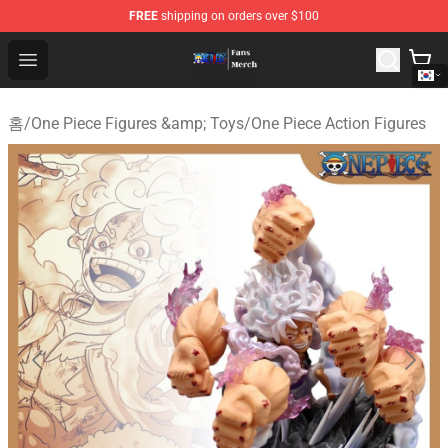
FREE
shipping on orders over $100
One Piece Store - Official One Piece Merchandise Shop
Open menu
홈
/
One Piece Figures &amp; Toys
/
One Piece Action Figures