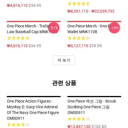
₩4,816,110
$34.95
₩8,261,110 - ₩22,039,732
One Piece Merch - Trafalgar
One Piece Merch - One Piece
-31%
-14%
Law Baseball Cap MNK1108
Wallet MNK1108
₩4,816,110
$34.95
₩4,127,110
$29.95
더 보기
관련 상품
One Piece Action Figures -
One Piece 액션 그림 - Brook
Monkey D. Garp Vice Admiral
Soolking One Piece 그림
Of The Navy One Piece Figure
OMS0911
OMS0911
₩13,897,130
$100.85