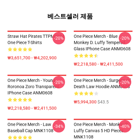
베스트셀러 제품
Straw Hat Pirates TTPM0104
One Piece Merch - Blue
-20%
-20%
One Piece T-Shirts
Monkey D. Luffy Tempered
Glass IPhone Case ANM0608
₩3,651,700 - ₩4,202,900
₩2,218,580 - ₩2,411,500
One Piece Merch - Young
One Piece Merch - Surgeon Of
-20%
-20%
Roronoa Zoro Transparent
Death Law Hoodie ANM0608
IPhone Case ANM0608
₩5,994,300
$43.5
₩2,218,580 - ₩2,411,500
One Piece Merch - Law
One Piece Merch - Monkey D.
-34%
-40%
Baseball Cap MNK1108
Luffy Canvas 5 HD Pieces
MNK1108