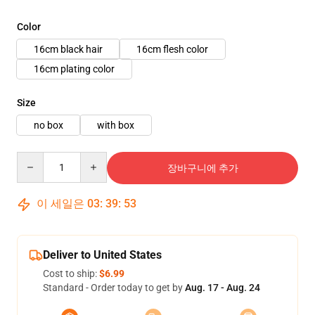
Color
16cm black hair
16cm flesh color
16cm plating color
Size
no box
with box
Quantity
장바구니에 추가
이 세일은
03
:
39
:
51
Deliver to United States
Cost to ship:
$6.99
Standard - Order today to get by
Aug. 17 - Aug. 24