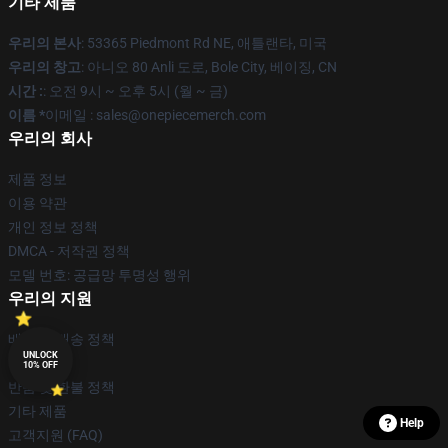
기타 제품
우리의 본사
: 53365 Piedmont Rd NE, 애틀랜타, 미국
우리의 창고
: 아니오 80 Anli 도로, Bole City, 베이징, CN
시간 :
: 오전 9시 ~ 오후 5시 (월 ~ 금)
이름 *
이메일 : sales@onepiecemerch.com
우리의 회사
제품 정보
이용 약관
개인 정보 정책
DMCA - 저작권 정책
모델 번호: 공급망 투명성 행위
우리의 지원
배송 및 배송 정책
UNLOCK
지불 기간
10% OFF
반품 및 환불 정책
기타 제품
Help
고객지원 (FAQ)