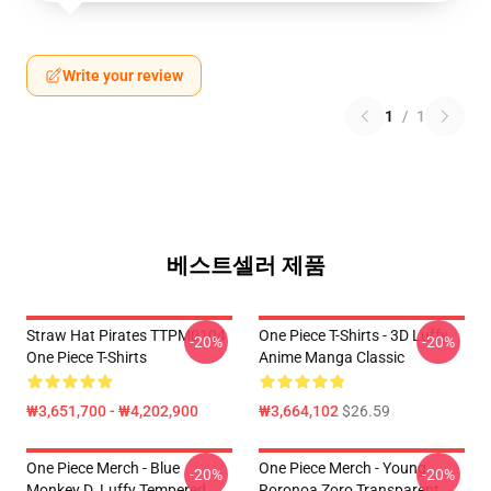
Write your review
1
/
1
베스트셀러 제품
Straw Hat Pirates TTPM0104
One Piece T-Shirts - 3D Luffy
-20%
-20%
One Piece T-Shirts
Anime Manga Classic
₩3,651,700 - ₩4,202,900
₩3,664,102
$26.59
One Piece Merch - Blue
One Piece Merch - Young
-20%
-20%
Monkey D. Luffy Tempered
Roronoa Zoro Transparent