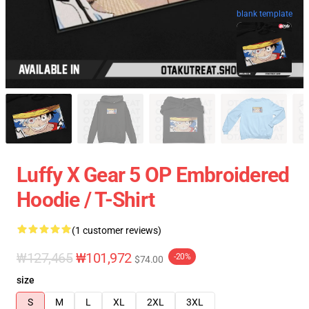
blank template
Luffy X Gear 5 OP Embroidered
Hoodie / T-Shirt
(1 customer reviews)
₩127,465
₩101,972
-20%
$74.00
size
S
M
L
XL
2XL
3XL