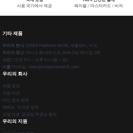
사용 국가에서 제공
페이팔 / 마스터카드 / 비자
기타 제품
우리의 본사
: 53365 Piedmont Rd NE, 애틀랜타, 미국
우리의 창고
: 아니오 80 Anli 도로, Bole City, 베이징, CN
시간 :
: 오전 9시 ~ 오후 5시 (월 ~ 금)
이름 *
이메일 : sales@onepiecemerch.com
우리의 회사
제품 정보
이용 약관
개인 정보 정책
DMCA - 저작권 정책
모델 번호: 공급망 투명성 행위
우리의 지원