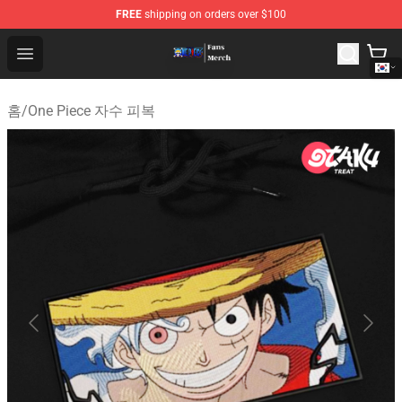
FREE
shipping on orders over $100
One Piece Store - Official One Piece Merchandise Shop
Open menu
홈
/
One Piece 자수 피복