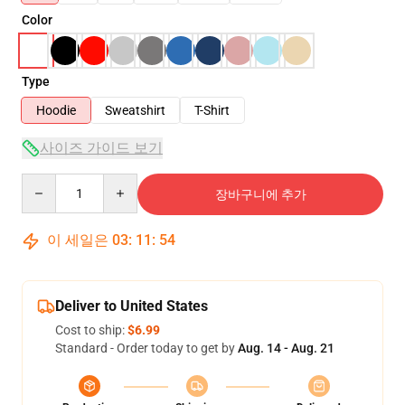
Color
Type
Hoodie
Sweatshirt
T-Shirt
사이즈 가이드 보기
Quantity
장바구니에 추가
이 세일은
03
:
11
:
54
Deliver to United States
Cost to ship:
$6.99
Standard - Order today to get by
Aug. 14 - Aug. 21