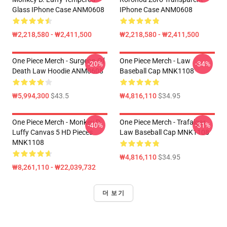
Glass IPhone Case ANM0608
IPhone Case ANM0608
₩2,218,580 - ₩2,411,500
₩2,218,580 - ₩2,411,500
One Piece Merch - Surgeon Of
One Piece Merch - Law
-20%
-34%
Death Law Hoodie ANM0608
Baseball Cap MNK1108
₩5,994,300
$43.5
₩4,816,110
$34.95
One Piece Merch - Monkey D.
One Piece Merch - Trafalgar
-40%
-31%
Luffy Canvas 5 HD Pieces
Law Baseball Cap MNK1108
MNK1108
₩4,816,110
$34.95
₩8,261,110 - ₩22,039,732
더 보기