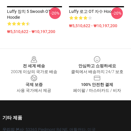
Luffy 장치 5 Swoosh OT 자수
Luffy 로고 OT 자수 Hoodie
-20%
-20%
Hoodie
₩5,510,622 - ₩10,197,200
₩5,510,622 - ₩10,197,200
Footer
전 세계 배송
안심하고 쇼핑하세요
200개 이상의 국가로 배송
클릭에서 배송까지 24/7 보호
국제 보증
100% 안전한 결제
사용 국가에서 제공
페이팔 / 마스터카드 / 비자
기타 제품
우리의 본사
: 53365 Piedmont Rd NE, 애틀랜타, 미국