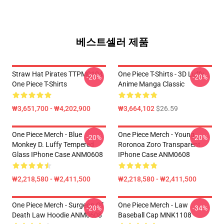
베스트셀러 제품
Straw Hat Pirates TTPM0104
One Piece T-Shirts - 3D Luffy
-20%
-20%
One Piece T-Shirts
Anime Manga Classic
₩3,651,700 - ₩4,202,900
₩3,664,102
$26.59
One Piece Merch - Blue
One Piece Merch - Young
-20%
-20%
Monkey D. Luffy Tempered
Roronoa Zoro Transparent
Glass IPhone Case ANM0608
IPhone Case ANM0608
₩2,218,580 - ₩2,411,500
₩2,218,580 - ₩2,411,500
One Piece Merch - Surgeon Of
One Piece Merch - Law
-20%
-34%
Death Law Hoodie ANM0608
Baseball Cap MNK1108