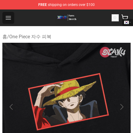
FREE
shipping on orders over $100
One Piece Store - Official One Piece Merchandise Shop
Open menu
홈
/
One Piece 자수 피복