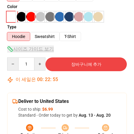
Color
Type
Hoodie
Sweatshirt
T-Shirt
사이즈 가이드 보기
Quantity
장바구니에 추가
이 세일은
00
:
22
:
54
Deliver to United States
Cost to ship:
$6.99
Standard - Order today to get by
Aug. 13 - Aug. 20