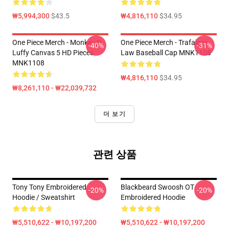
₩5,994,300
$43.5
₩4,816,110
$34.95
One Piece Merch - Monkey D.
One Piece Merch - Trafalgar
-40%
-31%
Luffy Canvas 5 HD Pieces
Law Baseball Cap MNK1108
MNK1108
₩4,816,110
$34.95
₩8,261,110 - ₩22,039,732
더 보기
관련 상품
Tony Tony Embroidered
Blackbeard Swoosh OT
-20%
-20%
Hoodie / Sweatshirt
Embroidered Hoodie
₩5,510,622 - ₩10,197,200
₩5,510,622 - ₩10,197,200