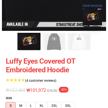
blank template
Luffy Eyes Covered OT
Embroidered Hoodie
(4 customer reviews)
₩127,465
₩101,972
-20%
$74.00
size
S
M
L
XL
2XL
3XL