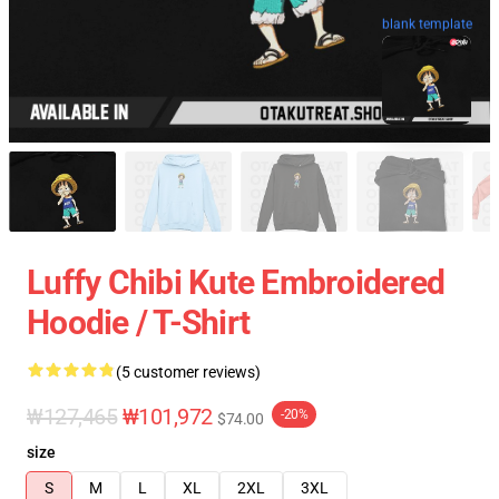
blank template
Luffy Chibi Kute Embroidered
Hoodie / T-Shirt
(5 customer reviews)
₩127,465
₩101,972
-20%
$74.00
size
S
M
L
XL
2XL
3XL