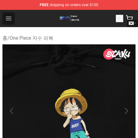
FREE
shipping on orders over $100
One Piece Store - Official One Piece Merchandise Shop
Open menu
홈
/
One Piece 자수 피복