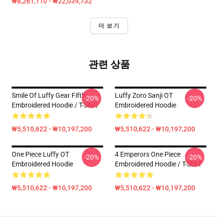
₩8,261,110 - ₩22,039,732
더 보기
관련 상품
Smile Of Luffy Gear Fifth
Luffy Zoro Sanji OT
-20%
-20%
Embroidered Hoodie / T-Shirt
Embroidered Hoodie
₩5,510,622 - ₩10,197,200
₩5,510,622 - ₩10,197,200
One Piece Luffy OT
4 Emperors One Piece
-20%
-20%
Embroidered Hoodie
Embroidered Hoodie / T-Shirt
₩5,510,622 - ₩10,197,200
₩5,510,622 - ₩10,197,200