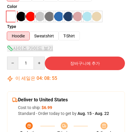
Color
Type
Hoodie
Sweatshirt
T-Shirt
사이즈 가이드 보기
Quantity
장바구니에 추가
이 세일은
04
:
08
:
54
Deliver to United States
Cost to ship:
$6.99
Standard - Order today to get by
Aug. 15 - Aug. 22