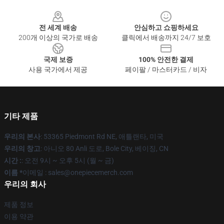
Footer
전 세계 배송
안심하고 쇼핑하세요
200개 이상의 국가로 배송
클릭에서 배송까지 24/7 보호
국제 보증
100% 안전한 결제
사용 국가에서 제공
페이팔 / 마스터카드 / 비자
기타 제품
우리의 본사
: 53365 Piedmont Rd NE, 애틀랜타, 미국
우리의 창고
: 아니오 80 Anli 도로, Bole City, 베이징, CN
시간 :
: 오전 9시 ~ 오후 5시 (월 ~ 금)
이름 *
이메일 : sales@onepiecemerch.com
우리의 회사
제품 정보
이용 약관