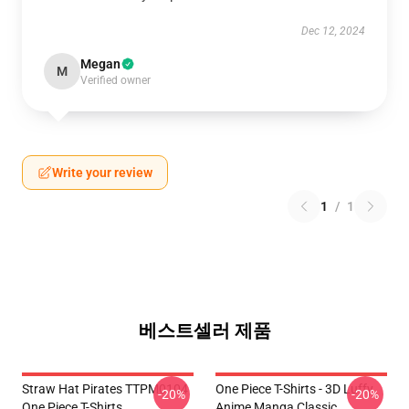
Dec 12, 2024
Megan
M
Verified owner
Write your review
1
/
1
베스트셀러 제품
Straw Hat Pirates TTPM0104
One Piece T-Shirts - 3D Luffy
-20%
-20%
One Piece T-Shirts
Anime Manga Classic