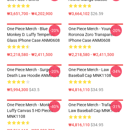
₩3,651,700 - ₩4,202,900
₩3,664,102
$26.59
One Piece Merch - Blue
One Piece Merch - Young
-20%
-20%
Monkey D. Luffy Tempered
Roronoa Zoro Transparent
Glass IPhone Case ANM0608
IPhone Case ANM0608
₩2,218,580 - ₩2,411,500
₩2,218,580 - ₩2,411,500
One Piece Merch - Surgeon Of
One Piece Merch - Law
-20%
-34%
Death Law Hoodie ANM0608
Baseball Cap MNK1108
₩5,994,300
$43.5
₩4,816,110
$34.95
One Piece Merch - Monkey D.
One Piece Merch - Trafalgar
-40%
-31%
Luffy Canvas 5 HD Pieces
Law Baseball Cap MNK1108
MNK1108
₩4,816,110
$34.95