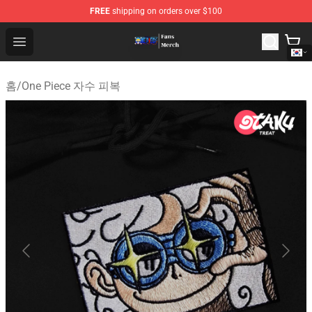
FREE
shipping on orders over $100
One Piece Store - Official One Piece Merchandise Shop
Open menu
홈
/
One Piece 자수 피복