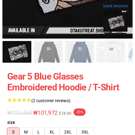
blank template
Gear 5 Blue Glasses
Embroidered Hoodie / T-Shirt
(2 customer reviews)
₩127,465
₩101,972
-20%
$74.00
size
S
M
L
XL
2XL
3XL