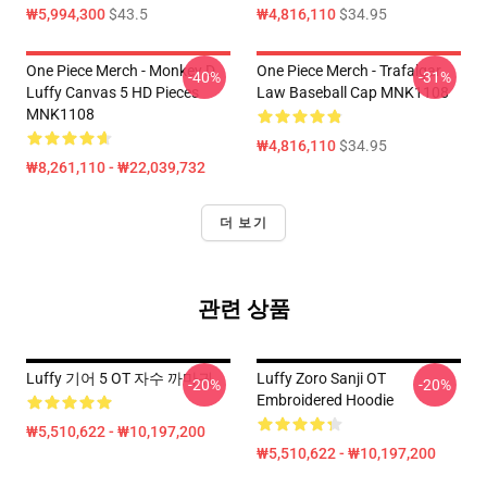
₩5,994,300
$43.5
₩4,816,110
$34.95
One Piece Merch - Monkey D.
One Piece Merch - Trafalgar
-40%
-31%
Luffy Canvas 5 HD Pieces
Law Baseball Cap MNK1108
MNK1108
₩4,816,110
$34.95
₩8,261,110 - ₩22,039,732
더 보기
관련 상품
Luffy 기어 5 OT 자수 까마귀
Luffy Zoro Sanji OT
-20%
-20%
Embroidered Hoodie
₩5,510,622 - ₩10,197,200
₩5,510,622 - ₩10,197,200