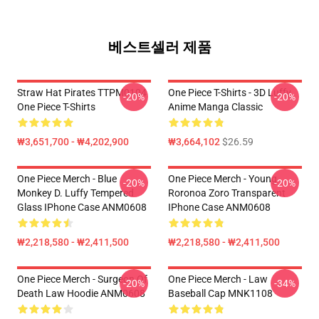
베스트셀러 제품
Straw Hat Pirates TTPM0104
One Piece T-Shirts - 3D Luffy
-20%
-20%
One Piece T-Shirts
Anime Manga Classic
₩3,651,700 - ₩4,202,900
₩3,664,102
$26.59
One Piece Merch - Blue
One Piece Merch - Young
-20%
-20%
Monkey D. Luffy Tempered
Roronoa Zoro Transparent
Glass IPhone Case ANM0608
IPhone Case ANM0608
₩2,218,580 - ₩2,411,500
₩2,218,580 - ₩2,411,500
One Piece Merch - Surgeon Of
One Piece Merch - Law
-20%
-34%
Death Law Hoodie ANM0608
Baseball Cap MNK1108