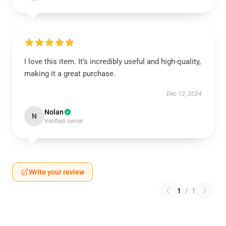
I love this item. It’s incredibly useful and high-quality,
making it a great purchase.
Dec 12, 2024
Nolan
N
Verified owner
Write your review
1
/
1