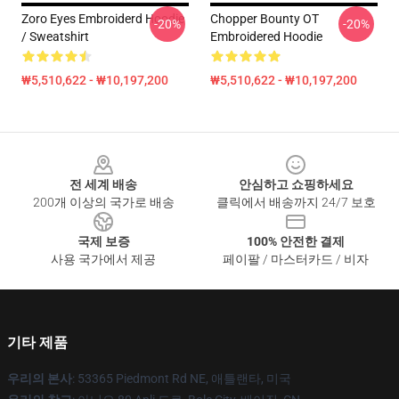
Zoro Eyes Embroiderd Hoodie
Chopper Bounty OT
-20%
-20%
/ Sweatshirt
Embroidered Hoodie
₩5,510,622 - ₩10,197,200
₩5,510,622 - ₩10,197,200
Footer
전 세계 배송
안심하고 쇼핑하세요
200개 이상의 국가로 배송
클릭에서 배송까지 24/7 보호
국제 보증
100% 안전한 결제
사용 국가에서 제공
페이팔 / 마스터카드 / 비자
기타 제품
우리의 본사
: 53365 Piedmont Rd NE, 애틀랜타, 미국