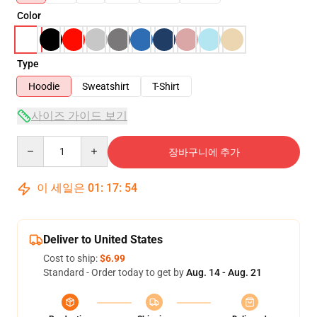
Color
Type
Hoodie
Sweatshirt
T-Shirt
사이즈 가이드 보기
Quantity
장바구니에 추가
이 세일은
01
:
17
:
54
Deliver to United States
Cost to ship:
$6.99
Standard - Order today to get by
Aug. 14 - Aug. 21