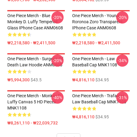
One Piece Merch - Blue
One Piece Merch - Young
-20%
-20%
Monkey D. Luffy Tempered
Roronoa Zoro Transparent
Glass IPhone Case ANM0608
IPhone Case ANM0608
₩2,218,580 - ₩2,411,500
₩2,218,580 - ₩2,411,500
One Piece Merch - Surgeon Of
One Piece Merch - Law
-20%
-34%
Death Law Hoodie ANM0608
Baseball Cap MNK1108
₩5,994,300
$43.5
₩4,816,110
$34.95
One Piece Merch - Monkey D.
One Piece Merch - Trafalgar
-40%
-31%
Luffy Canvas 5 HD Pieces
Law Baseball Cap MNK1108
MNK1108
₩4,816,110
$34.95
₩8,261,110 - ₩22,039,732