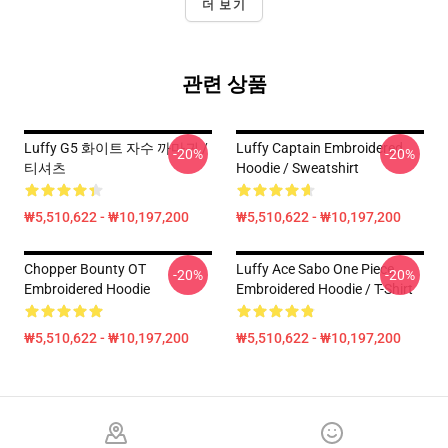
더 보기
관련 상품
Luffy G5 화이트 자수 까마귀 /
Luffy Captain Embroidered
-20%
-20%
티셔츠
Hoodie / Sweatshirt
₩5,510,622 - ₩10,197,200
₩5,510,622 - ₩10,197,200
Chopper Bounty OT
Luffy Ace Sabo One Piece
-20%
-20%
Embroidered Hoodie
Embroidered Hoodie / T-Shirt
₩5,510,622 - ₩10,197,200
₩5,510,622 - ₩10,197,200
Footer