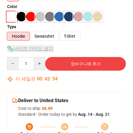
Color
Type
Hoodie
Sweatshirt
T-Shirt
사이즈 가이드 보기
Quantity
장바구니에 추가
이 세일은
00
:
42
:
54
Deliver to United States
Cost to ship:
$6.99
Standard - Order today to get by
Aug. 14 - Aug. 21