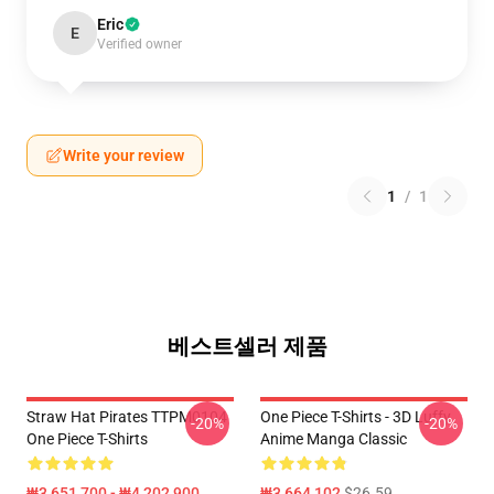
Eric
E
Verified owner
Write your review
1
/
1
베스트셀러 제품
Straw Hat Pirates TTPM0104
One Piece T-Shirts - 3D Luffy
-20%
-20%
One Piece T-Shirts
Anime Manga Classic
₩3,651,700 - ₩4,202,900
₩3,664,102
$26.59