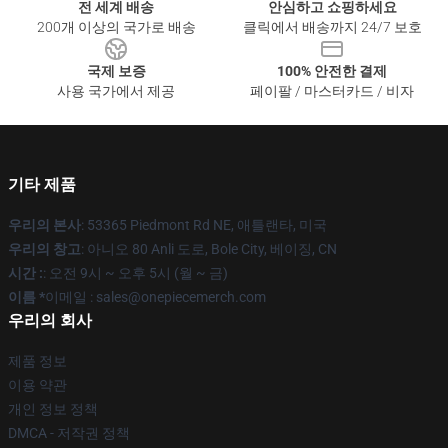
전 세계 배송
안심하고 쇼핑하세요
200개 이상의 국가로 배송
클릭에서 배송까지 24/7 보호
국제 보증
100% 안전한 결제
사용 국가에서 제공
페이팔 / 마스터카드 / 비자
기타 제품
우리의 본사
: 53365 Piedmont Rd NE, 애틀랜타, 미국
우리의 창고
: 아니오 80 Anli 도로, Bole City, 베이징, CN
시간 :
: 오전 9시 ~ 오후 5시 (월 ~ 금)
이름 *
이메일 : sales@onepiecemerch.com
우리의 회사
제품 정보
이용 약관
개인 정보 정책
DMCA - 저작권 정책