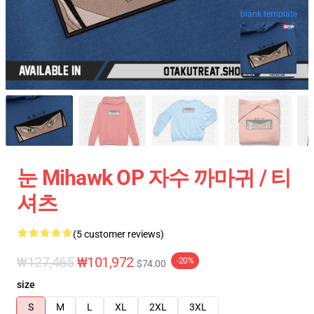
blank template
눈 Mihawk OP 자수 까마귀 / 티
셔츠
(5 customer reviews)
₩127,465
₩101,972
-20%
$74.00
size
S
M
L
XL
2XL
3XL