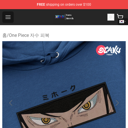
FREE
shipping on orders over $100
One Piece Store - Official One Piece Merchandise Shop
Open menu
홈
/
One Piece 자수 피복