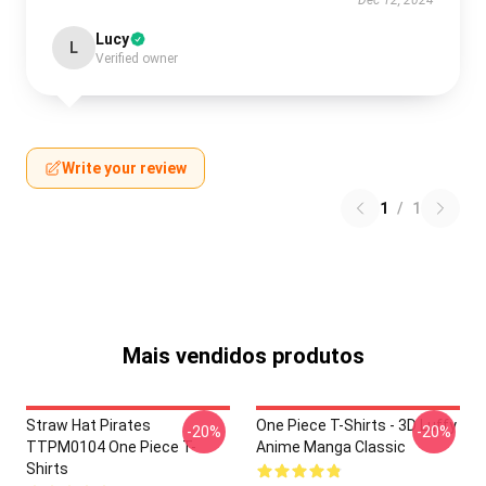
Dec 12, 2024
Lucy
L
Verified owner
Write your review
1
/
1
Mais vendidos produtos
Straw Hat Pirates
One Piece T-Shirts - 3D Luffy
-20%
-20%
TTPM0104 One Piece T-
Anime Manga Classic
Shirts