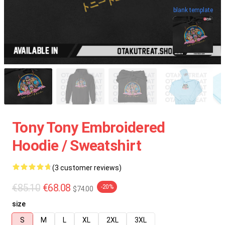
blank template
Tony Tony Embroidered
Hoodie / Sweatshirt
(3 customer reviews)
€85.10
€68.08
-20%
$74.00
size
S
M
L
XL
2XL
3XL