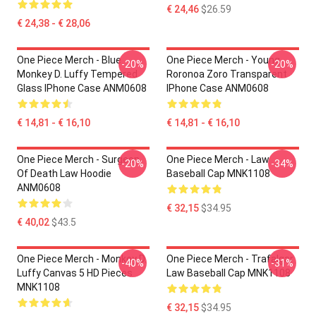
€ 24,46
$26.59
€ 24,38 - € 28,06
One Piece Merch - Blue
One Piece Merch - Young
-20%
-20%
Monkey D. Luffy Tempered
Roronoa Zoro Transparent
Glass IPhone Case ANM0608
IPhone Case ANM0608
€ 14,81 - € 16,10
€ 14,81 - € 16,10
One Piece Merch - Surgeon
One Piece Merch - Law
-20%
-34%
Of Death Law Hoodie
Baseball Cap MNK1108
ANM0608
€ 32,15
$34.95
€ 40,02
$43.5
One Piece Merch - Monkey D.
One Piece Merch - Trafalgar
-40%
-31%
Luffy Canvas 5 HD Pieces
Law Baseball Cap MNK1108
MNK1108
€ 32,15
$34.95