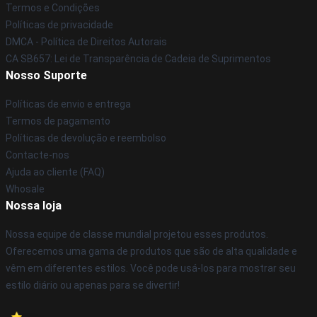
Termos e Condições
Políticas de privacidade
DMCA - Política de Direitos Autorais
CA SB657: Lei de Transparência de Cadeia de Suprimentos
Nosso Suporte
Políticas de envio e entrega
Termos de pagamento
Políticas de devolução e reembolso
Contacte-nos
Ajuda ao cliente (FAQ)
Whosale
Nossa loja
Nossa equipe de classe mundial projetou esses produtos.
Oferecemos uma gama de produtos que são de alta qualidade e
vêm em diferentes estilos. Você pode usá-los para mostrar seu
estilo diário ou apenas para se divertir!