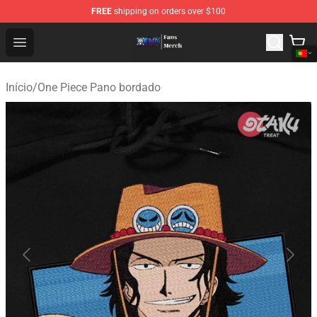
FREE
shipping on orders over $100
One Piece Store - Official One Piece Merchandise Shop
Open menu
Início
/
One Piece Pano bordado