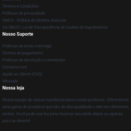
Termos e Condições
Políticas de privacidade
DMCA - Política de Direitos Autorais
CA SB657: Lei de Transparência de Cadeia de Suprimentos
Nosso Suporte
Políticas de envio e entrega
Termos de pagamento
Políticas de devolução e reembolso
Contacte-nos
Ajuda ao cliente (FAQ)
Whosale
Nossa loja
Nossa equipe de classe mundial projetou esses produtos. Oferecemos
uma gama de produtos que são de alta qualidade e vêm em diferentes
estilos. Você pode usá-los para mostrar seu estilo diário ou apenas
para se divertir!