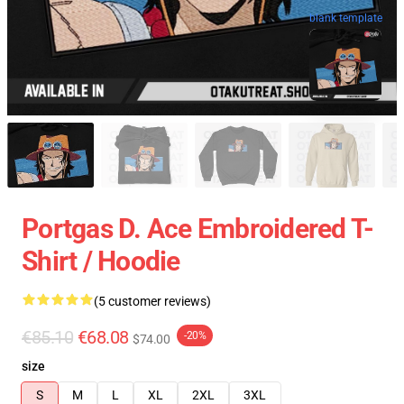
blank template
Portgas D. Ace Embroidered T-
Shirt / Hoodie
(5 customer reviews)
€85.10
€68.08
-20%
$74.00
size
S
M
L
XL
2XL
3XL