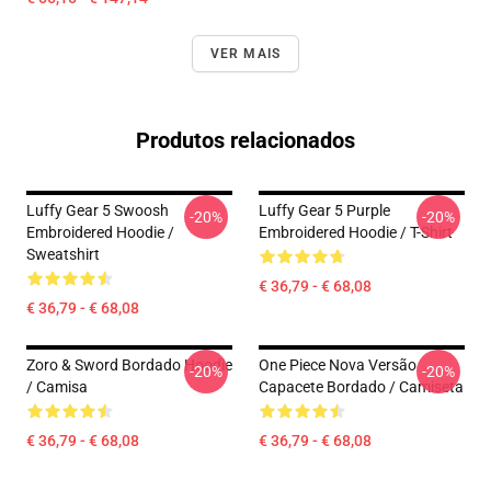
VER MAIS
Produtos relacionados
Luffy Gear 5 Swoosh
Luffy Gear 5 Purple
-20%
-20%
Embroidered Hoodie /
Embroidered Hoodie / T-Shirt
Sweatshirt
€ 36,79 - € 68,08
€ 36,79 - € 68,08
Zoro & Sword Bordado Hoodie
One Piece Nova Versão
-20%
-20%
/ Camisa
Capacete Bordado / Camiseta
€ 36,79 - € 68,08
€ 36,79 - € 68,08