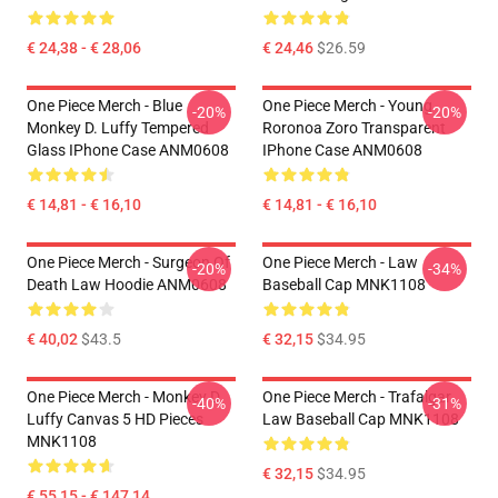
€ 24,38 - € 28,06
€ 24,46
$26.59
One Piece Merch - Blue
One Piece Merch - Young
-20%
-20%
Monkey D. Luffy Tempered
Roronoa Zoro Transparent
Glass IPhone Case ANM0608
IPhone Case ANM0608
€ 14,81 - € 16,10
€ 14,81 - € 16,10
One Piece Merch - Surgeon Of
One Piece Merch - Law
-20%
-34%
Death Law Hoodie ANM0608
Baseball Cap MNK1108
€ 40,02
$43.5
€ 32,15
$34.95
One Piece Merch - Monkey D.
One Piece Merch - Trafalgar
-40%
-31%
Luffy Canvas 5 HD Pieces
Law Baseball Cap MNK1108
MNK1108
€ 32,15
$34.95
€ 55,15 - € 147,14