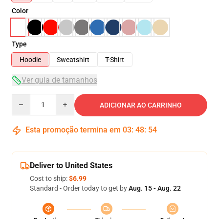
Color
Type
Hoodie
Sweatshirt
T-Shirt
Ver guia de tamanhos
Quantity
ADICIONAR AO CARRINHO
Esta promoção termina em
03
:
48
:
54
Deliver to United States
Cost to ship:
$6.99
Standard - Order today to get by
Aug. 15 - Aug. 22