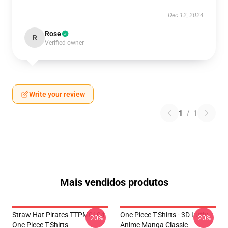
Dec 12, 2024
Rose
R
Verified owner
Write your review
1
/
1
Mais vendidos produtos
Straw Hat Pirates TTPM0104
One Piece T-Shirts - 3D Luffy
-20%
-20%
One Piece T-Shirts
Anime Manga Classic